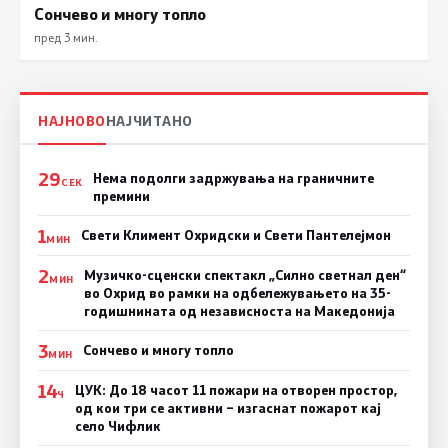
Сончево и многу топло
пред 3 мин.
НАЈНОВО
НАЈЧИТАНО
29
Нема подолги задржувања на граничните
СЕК
премини
1
Свети Климент Охридски и Свети Пантелејмон
МИН
2
Музичко-сценски спектакл „Силно светнал ден“
МИН
во Охрид во рамки на одбележувањето на 35-
годишнината од независноста на Македонија
3
Сончево и многу топло
МИН
14
ЦУК: До 18 часот 11 пожари на отворен простор,
Ч
од кои три се активни – изгаснат пожарот кај
село Чифлик