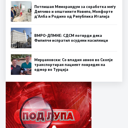
Потпишан Меморандум за соработка меѓу
Делчево и општините Новело, Монфорте
д’Алба и Родино од Република Италија
ВМРО-ДПМНЕ: СДСM потврди дека
Филипче испратил осудени насилници
Мерџановски: Со владин авион во Скопје
транспортиран пациент повреден на
одмор во Турција