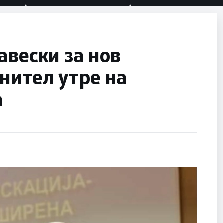
половина тунел во слеп
улица, сега имаме цели
авески за нов
нител утре на
а