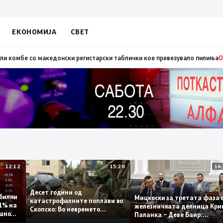
ЕКОНОМИЈА
СВЕТ
 предавникот Заев, талогот од СДСМ исплива на површина
09:39
Во Алба
12:12
15:20
Десет години од
 стабилни
Мицкоски за третата ф
катастрофалните поплави во
о 0,1% на
железничката делница 
Скопско: Во невремето
годишно
Паланка – Деве Баир:
загинаа 22 лица
Проектот нема да завр