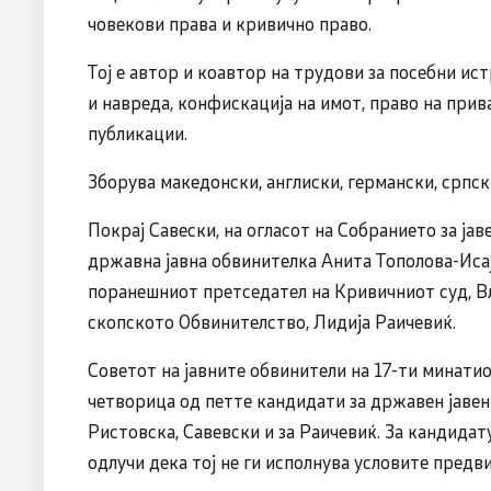
човекови права и кривично право.
Тој е автор и коавтор на трудови за посебни ис
и навреда, конфискација на имот, право на прив
публикации.
Зборува македонски, англиски, германски, српски
Покрај Савески, на огласот на Собранието за јаве
државна јавна обвинителка Анита Тополова-Исај
поранешниот претседател на Кривичниот суд, В
скопското Обвинителство, Лидија Раичевиќ.
Советот на јавните обвинители на 17-ти минати
четворица од петте кандидати за државен јавен 
Ристовска, Савевски и за Раичевиќ. За кандида
одлучи дека тој не ги исполнува условите предв