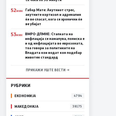
52
Габор Мате: Акутниот стрес,
МИН
акутните кортизол и адреналин
ќе ве спасат, кога се хронични ќе
ве убијат
53
ВМРО-ДПМНЕ: Стапката на
МИН
инфлација се намалува, пониска е
и од инфлацијата во еврозоната,
тоа говори за политиките на
Владата кои водат кон подобар
животен стандард
ПРИКАЖИ УШТЕ ВЕСТИ →
РУБРИКИ
ЕКОНОМИЈА
4794
МАКЕДОНИЈА
39175