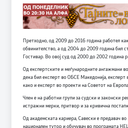
Претходно, од 2009 до 2016 година работел как
обвинителство, а од 2004 до 2009 година бил с
Гостивар. Во овој суд од 2000 до 2002 година 
Од експертските и меѓународните ангажмани во 
дека бил експерт во ОБСЕ Македонија, експерт в
како и експерт во проекти на Советот на Европ
Член е на работни групи за судски и законски р
истражни мерки, притвор и за кривична постапк
Од академската кариера, Савески е предавач во 
национален тутор и обучувач во програмата HELP