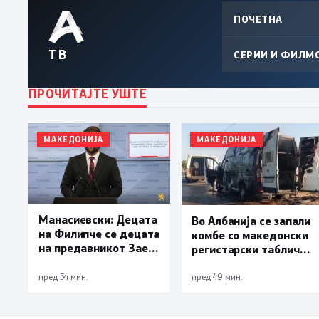
ПОЧЕТНА
ТВ
СЕРИИ И ФИЛМ
ПРОЧИТАЈТЕ УШТЕ
МАКЕДОНИЈА
МАКЕДОНИЈА
Манасиевски: Децата
Во Албанија се запали
на Филипче се децата
комбе со македонски
на предавникот Заев,
регистарски таблички
талогот од СДСМ
кое превезувало
исплива на површина
пилиња
пред 34 мин.
пред 49 мин.