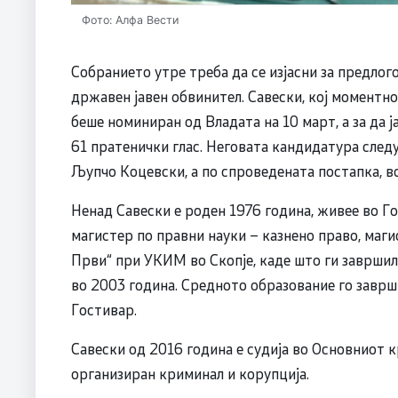
Фото: Алфа Вести
Собранието утре треба да се изјасни за предлог
државен јавен обвинител. Савески, кој моментно
беше номиниран од Владата на 10 март, а за да ј
61 пратенички глас. Неговата кандидатура след
Љупчо Коцевски, а по спроведената постапка, во
Ненад Савески е роден 1976 година, живее во Гос
магистер по правни науки – казнено право, маг
Први“ при УКИМ во Скопје, каде што ги завршил
во 2003 година. Средното образование го заврш
Гостивар.
Савески од 2016 година е судија во Основниот к
организиран криминал и корупција.