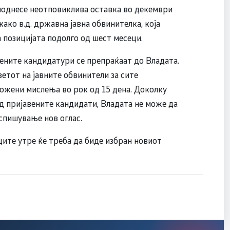
 поднесе неотповиклива оставка во декември
ако в.д. државна јавна обвинителка, која
 позицијата подолго од шест месеци.
ените кандидатури се препраќаат до Владата.
етот на јавните обвинители за сите
ожени мислења во рок од 15 дена. Доколку
д пријавените кандидати, Владата не може да
спишување нов оглас.
ците утре ќе треба да биде избран новиот