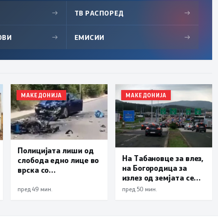
→
ТВ РАСПОРЕД
→
ОВИ
→
ЕМИСИИ
→
МАКЕДОНИЈА
МАКЕДОНИЈА
Полицијата лиши од
На Табановце за влез,
слобода едно лице во
на Богородица за
врска со
излез од земјата се
сообраќајната
чека по 30 минути
несреќа во Скопје во
пред 49 мин.
пред 50 мин.
која загина 19-
годишен