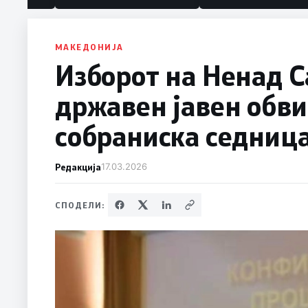
МАКЕДОНИЈА
Изборот на Ненад С
државен јавен обви
собраниска седниц
Редакција
17.03.2026
СПОДЕЛИ: