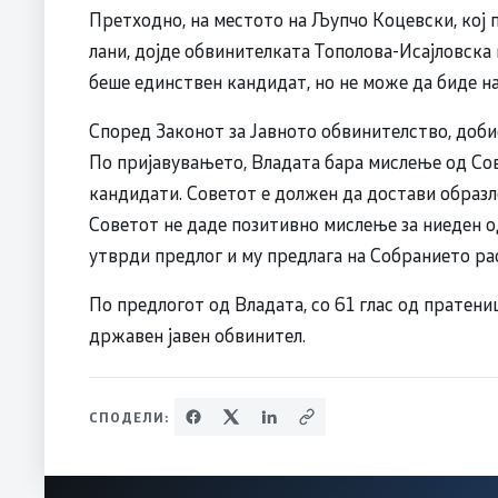
Претходно, на местото на Љупчо Коцевски, кој
лани, дојде обвинителката Тополова-Исајловска к
беше единствен кандидат, но не може да биде на
Според Законот за Јавното обвинителство, доби
По пријавувањето, Владата бара мислење од Сов
кандидати. Советот е должен да достави образл
Советот не даде позитивно мислење за ниеден о
утврди предлог и му предлага на Собранието ра
По предлогот од Владата, со 61 глас од пратени
државен јавен обвинител.
СПОДЕЛИ: