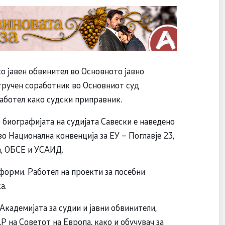
о јавен обвинител во Основното јавно
тручен соработник во Основниот суд
работел како судски приправник.
биографијата на судијата Савески е наведено
о Национална конвенција за ЕУ – Поглавје 23,
а, ОБСЕ и УСАИД.
еформи. Работел на проекти за посебни
а.
Академијата за судии и јавни обвинители,
 на Советот на Европа, како и обучувач за