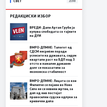
СВЕТ
2198
РЕДАКЦИСКИ ИЗБОР
ВРЕДИ: Дали Артан Груби ја
купува слободата со тајните
на ДУИ
ВМРО-ДПМНЕ: Талогот од
СДСМ несреќен поради
успесите на државата, седум
квартали раст на БДП над 3
отсто и намален државен
долг се показатели за
економска стабилност
ВМРО-ДПМНЕ: Лицата со кои
Филипче се појави во Ново
Село не се невини жртви, за
дел од нив постојат
правосилни судски одлуки за
кривични дела