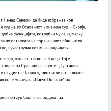
от Ненад Савески да биде избран за нов
 е судија во Основниот кривичен суд – Скопје,
а добие функцијата, потребни му се најмалку
ува по оставката на поранешниот обвинител
 која учествуваа петмина кандидати.
тивар, оженет, татко на 3 деца. Тој е
истрирал на Правниот факултет „Јустинијан
 и студиите. Правосудниот испит го положил
ил во гимназијата „Панче Попоски“ во
ривичен суд Скопје, во одделот за