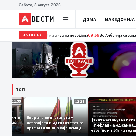
Сабота, 8 август 2026
ВЕСТИ
ДОМА
МАКЕДОНИЈА
НАЈНОВО
09:54
Манасиевски: Децата на Филипче се децата на
ТОП
12:35
12:28
Владата не отстапува –
е се задоволни
Цените остануваат
историјата и идентитетот се
учениците на
– Инфлација од сам
црвената линија која нема да
ржавната
месечно и 2,3% на 
се погази
ниво