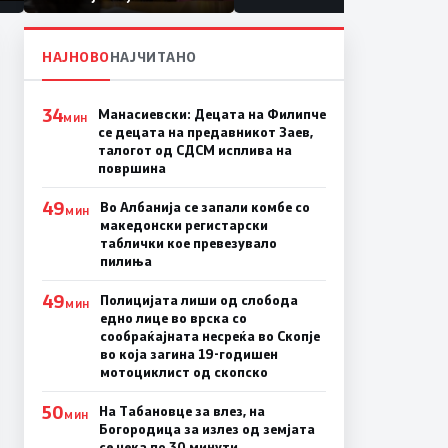
првачиња помалку
а
на
НАЈНОВО
НАЈЧИТАНО
34
Манасиевски: Децата на Филипче
МИН
се децата на предавникот Заев,
талогот од СДСМ исплива на
површина
49
Во Албанија се запали комбе со
МИН
македонски регистарски
таблички кое превезувало
пилиња
49
Полицијата лиши од слобода
МИН
едно лице во врска со
сообраќајната несреќа во Скопје
во која загина 19-годишен
мотоциклист од скопско
50
На Табановце за влез, на
МИН
Богородица за излез од земјата
се чека по 30 минути