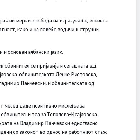
тражни мерки, слобода на изразување, клевета
атност, како и на повеќе водичи и стручни
 и основен албански јазик.
н обвинител се пријавија и сегашната в.д.
ловска, обвинителката Ленче Ристовска,
ладимир Панчeвски, и обвинителката од
от месец даде позитивно мислење за
обвинител, и тоа за Тополова-Исајловска,
турата на Владимир Панчевски едногласно
идени со законот во однос на работниот стаж.