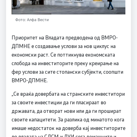
Фото: Алфа Вести
Приоритет на Владата предводена од ВМРО-
ДПМНЕ е создавање услови за нов циклус на
економски раст. Се поттикнува економската
слобода на инвеститорите преку креирање на
фер услови за сите стопански субјекти, соопшти
ВМРО-ДПМНЕ.
„Се враќа довербата на странските инвеститори
за своите инвестиции да ги пласираат во
државата, да отворат нови или да ги прошират
своите капацитети. За разлика од минатото кога
имаше недостаток на доверба кај инвеститорите
во владата на СДСМ и ДУИ сега домашните и