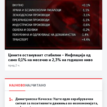
Цените остануваат стабилни – Инфлација од
само 0,1% на месечно и 2,3% на годишно ниво
пред 2 ч.
НАЈНОВО
НАЈЧИТАНО
1
Димитриеска-Кочоска: Уште еден охрабрувачки
Ч
сигнал за позитивните движења во економомијата,