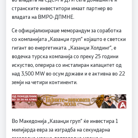
странските инвеститори имаат партнер во
владата на ВМРО-ДПМНЕ.
Се официјализираше меморандум за соработка
со компанијата „Казанџи груп“ којашто е светски
гигант во енергетиката. „Казанџи Холдинг“, е
водечка турска компанија со преку 25 години
искуство, оперира со инсталиран капацитет од
над 3,500 MW во осум држави и е активна во 22
земји на четири континенти.
Во Македонија „Казанџи груп“ ќе инвестира 1
милијарда евра за изградба на секундарна
гасоводна мрежа, топловодна мрежа и