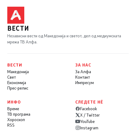
ВЕСТИ
Независни вести од Македонија и светот, дел од медиумската
мрежа ТВ Алфа.
ВЕСТИ
ЗА НАС
Македонија
За Алфа
Свет
Контакт
Економија
Импресум
Прес-релис
ИНФО
СЛЕДЕТЕ НÉ
Време
Facebook
ТВ програма
X / Twitter
Хороскоп
YouTube
RSS
Instagram