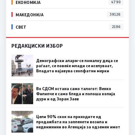
ЕКОНОМИЈА
4790
МАКЕДОНИЈА
39126
СВЕТ
2196
РЕДАКЦИСКИ ИЗБОР
Демографски аларм-се помалку деца се
раѓаат, се повеќе млади се иселуваат,
Владата најавува сеопфатни мерки
Во СДСМ остана само талогот: Венко
Филипче е само бледа и полоша копија
дури и од Зоран Заев
Цели 90% скок на приходите од
продажбата на запленети возила и
недвижнини во Агенција за одземен имот