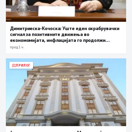
Димитриеска-Кочоска: Уште еден охрабрувачки
сигнал за позитивните движења во
економомијата, инфлацијата го продолжи
трендот на намалување и во јули изнесува 2,3
пред 1 ч.
проценти
ПРИЛОГ