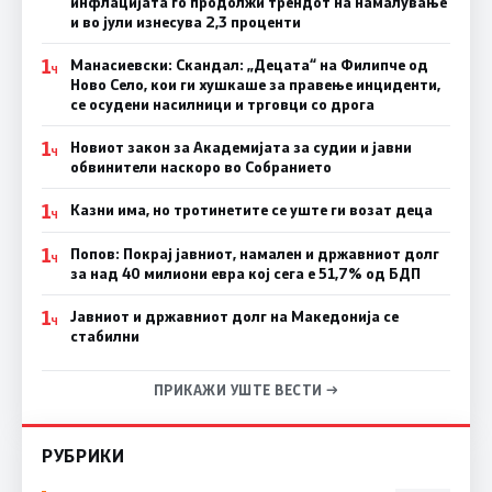
инфлацијата го продолжи трендот на намалување
и во јули изнесува 2,3 проценти
1
Манасиевски: Скандал: „Децата“ на Филипче од
Ч
Ново Село, кои ги хушкаше за правење инциденти,
се осудени насилници и трговци со дрога
1
Новиот закон за Академијата за судии и јавни
Ч
обвинители наскоро во Собранието
1
Казни има, но тротинетите се уште ги возат деца
Ч
1
Попов: Покрај јавниот, намален и државниот долг
Ч
за над 40 милиони евра кој сега е 51,7% од БДП
1
Јавниот и државниот долг на Македонија се
Ч
стабилни
ПРИКАЖИ УШТЕ ВЕСТИ →
РУБРИКИ