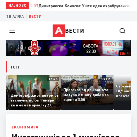
НАЈНОВО
13:03
Димитриеска-Кочоска: Уште еден охрабрувачки сигнал за
|
ТВ АЛФА
ВЕСТИ
ВЕСТИ
ТОП
14:12
13:45
13:12
Стоковн
Просекот од државната
10,5 ми
та
матура е многу добар со
Демографскиот аларм се
првата 
ката
оценка 3,66
засилува, во септември
годинат
ланка
ќе имаме најмалку 3.000
го зголе
ктот
првачиња помалку
 слепа
ЕКОНОМИЈА
Инвестиција од 1 милијарда