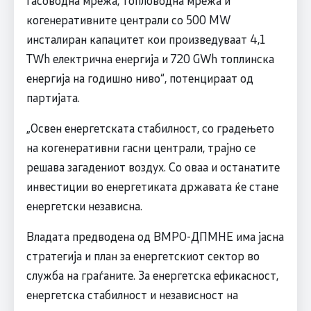
когенеративните централи со 500 MW
инсталиран капацитет кои произведуваат 4,1
TWh електрична енергија и 720 GWh топлинска
енергија на годишно ниво“, потенцираат од
партијата.
„Освен енергетската стабилност, со градењето
на когенеративни гасни централи, трајно се
решава загадениот воздух. Со оваа и останатите
инвестиции во енергетиката државата ќе стане
енергетски независна.
Владата предводена од ВМРО-ДПМНЕ има јасна
стратегија и план за енергетскиот сектор во
служба на граѓаните. За енергетска ефикасност,
енергетска стабилност и независност на