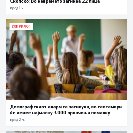
Скопско: Во невремето загинаа 22 лица
пред 1 ч.
ПРИЛОГ
Демографскиот аларм се засилува, во септември
ќе имаме најмалку 3.000 првачиња помалку
пред 2 ч.