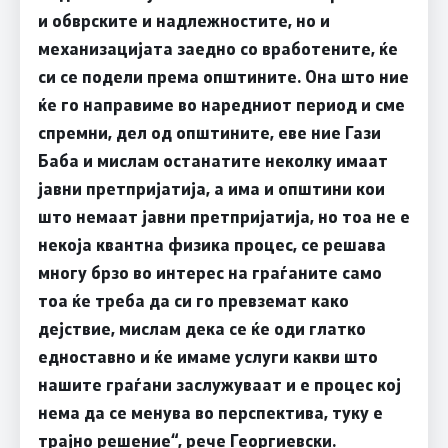
и обврските и надлежностите, но и
механизацијата заедно со вработените, ќе
си се подели према општините. Она што ние
ќе го направиме во наредниот период и сме
спремни, дел од општините, еве ние Гази
Баба и мислам останатите неколку имаат
јавни претпријатија, а има и општини кои
што немаат јавни претпријатија, но тоа не е
некоја квантна физика процес, се решава
многу брзо во интерес на граѓаните само
тоа ќе треба да си го превземат како
дејствие, мислам дека се ќе оди глатко
едноставно и ќе имаме услуги какви што
нашите граѓани заслужуваат и е процес кој
нема да се менува во перспектива, туку е
трајно решение“, рече Георгиевски.