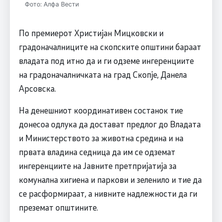
Фото: Алфа Вести
По премиерот Христијан Мицковски и
градоначалниците на скопските општини бараат
владата под итно да и ги одземе ингеренциите
на градоначалничката на град Скопје, Данела
Арсовска.
На денешниот координативен состанок тие
донесоа одлука да достават предлог до Владата
и Министерството за животна средина и на
првата владина седница да им се одземат
ингеренциите на Јавните претпријатија за
комунална хигиена и паркови и зеленило и тие да
се расформираат, а нивните надлежности да ги
преземат општините.