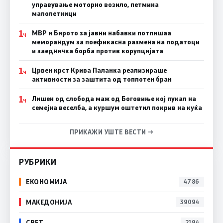
управување моторно возило, петмина
малолетници
1
МВР и Бирото за јавни набавки потпишаа
Ч
меморандум за поефикасна размена на податоци
и заедничка борба против корупцијата
1
Црвен крст Крива Паланка реализираше
Ч
активности за заштита од топлотен бран
1
Лишен од слобода маж од Боговиње кој пукал на
Ч
семејна веселба, а куршум оштетил покрив на куќа
ПРИКАЖИ УШТЕ ВЕСТИ →
РУБРИКИ
ЕКОНОМИЈА
4786
МАКЕДОНИЈА
39094
СВЕТ
2194