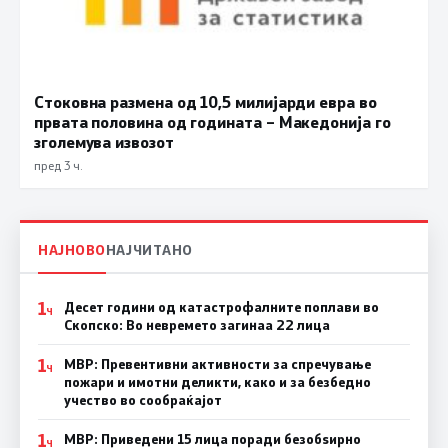
Стоковна размена од 10,5 милијарди евра во
првата половина од годината – Македонија го
зголемува извозот
пред 3 ч.
НАЈНОВО
НАЈЧИТАНО
1
Десет години од катастрофалните поплави во
Ч
Скопско: Во невремето загинаа 22 лица
1
МВР: Превентивни активности за спречување
Ч
пожари и имотни деликти, како и за безбедно
учество во сообраќајот
1
МВР: Приведени 15 лица поради безобѕирно
Ч