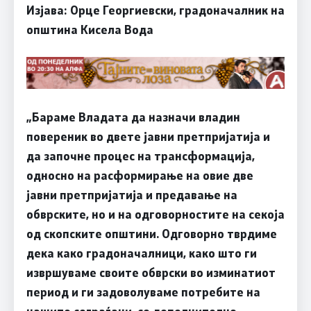
Изјава: Орце Георгиевски, градоначалник на
општина Кисела Вода
„Бараме Владата да назначи владин
повереник во двете јавни претпријатија и
да започне процес на трансформација,
односно на расформирање на овие две
јавни претпријатија и предавање на
обврските, но и на одговорностите на секоја
од скопските општини. Одговорно тврдиме
дека како градоначалници, како што ги
извршуваме своите обврски во изминатиот
период и ги задоволуваме потребите на
нашите сограѓани, со дополнително