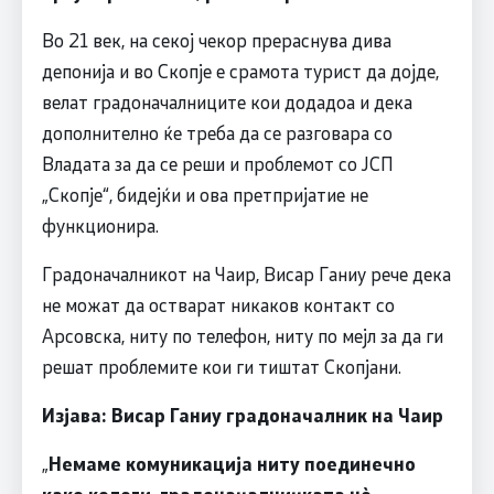
Во 21 век, на секој чекор прераснува дива
депонија и во Скопје е срамота турист да дојде,
велат градоначалниците кои додадоа и дека
дополнително ќе треба да се разговара со
Владата за да се реши и проблемот со ЈСП
„Скопје“, бидејќи и ова претпријатие не
функционира.
Градоначалникот на Чаир, Висар Ганиу рече дека
не можат да остварат никаков контакт со
Арсовска, ниту по телефон, ниту по мејл за да ги
решат проблемите кои ги тиштат Скопјани.
Изјава: Висар Ганиу градоначалник на Чаир
„
Немаме комуникација ниту поединечно
како колеги, градоначалничката нè