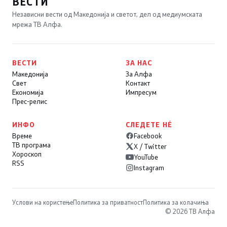
ВЕСТИ
Независни вести од Македонија и светот, дел од медиумската
мрежа ТВ Алфа.
ВЕСТИ
ЗА НАС
Македонија
За Алфа
Свет
Контакт
Економија
Импресум
Прес-релис
ИНФО
СЛЕДЕТЕ НÉ
Време
Facebook
ТВ програма
X / Twitter
Хороскоп
YouTube
RSS
Instagram
Услови на користење
Политика за приватност
Политика за колачиња
© 2026 ТВ Алфа