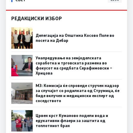
РЕДАКЦИСКИ ИЗБОР
Делегација на Општина Косово Поле во
посета на Дебар
Унапредување на земјоделската
соработка и трговската размена во
фокусот на средбата Серафимовски –
Хрицова
МЗ: Комисија ќе спроведе стручен надзор
за случајот со родилката од Струмица, ќе
биде вклучен и медицински експерт од
соседството
Црвен крст Куманово подели вода и
едукативни флаери за заштита од
топлотниот бран