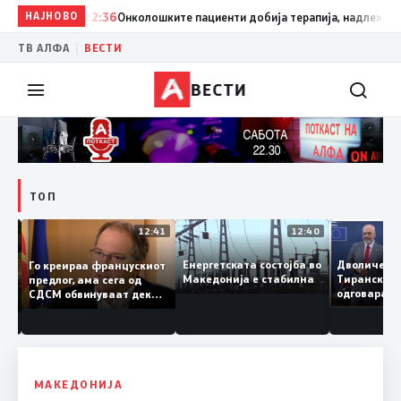
НАЈНОВО
12:36
Онколошките пациенти добија терапија, надлежните б
|
ТВ АЛФА
ВЕСТИ
ВЕСТИ
ТОП
13:00
12:41
12:40
Дволиче
Енергетската состојба во
Го креираа францускиот
ако
Тиранск
Македонија е стабилна
предлог, ама сега од
 бран
одговар
СДСМ обвинуваат дека
?
Македони
Владата тајно
гори под
преговарала
„персона
МАКЕДОНИЈА