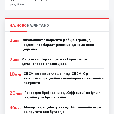
пред 34 мин.
НАЈНОВО
НАЈЧИТАНО
2
Онколошките пациенти добија терапија,
МИН
надлежните бараат решение да нема нови
доцнења
7
Мицкоски: Податоците на Еуростат ја
МИН
демантираат опозицијата
10
СДСМ сега се исплашени од СДСМ: Од
МИН
најголеми предавници еволуираа во најголеми
патриоти
20
Рекорден број казни од „Сејф сити“ во јули –
МИН
најмногу за брзо возење
34
Македонија доби грант од 149 милиони евра
МИН
за пругата кон Бугарија