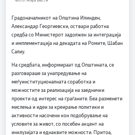
Фото: Алфа Вести
Градоначалникот на Општина Илинден,
Александар Георгиевски, оствари работна
средба со Министерот задолжен за интеграција
и имплементација на декадата на Ромите, Шабан
Салиу.
На средбата, информираат од Општината, се
разговараше за унапредување на
меѓуинституционалната соработка и
можностите за реализација на заеднички
проекти од интерес на граѓаните. Беа разменети
мислења и идеи за креирање политики и
активности насочени кон подобрување на
условите за живот, со посебен акцент на
инклузијата и еднаквите можности. Притоа,