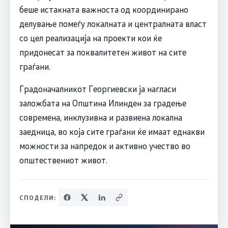
беше истакната важноста од координирано
делување помеѓу локалната и централната власт
со цел реализација на проекти кои ќе
придонесат за поквалитетен живот на сите
граѓани.
Градоначалникот Георгиевски ја нагласи
заложбата на Општина Илинден за градење
современа, инклузивна и развиена локална
заедница, во која сите граѓани ќе имаат еднакви
можности за напредок и активно учество во
општествениот живот.
СПОДЕЛИ: