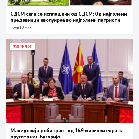
СДСМ сега се исплашени од СДСМ: Од најголеми
предавници еволуираа во најголеми патриоти
пред 10 мин.
ПРИЛОГ
Македонија доби грант од 149 милиони евра за
пругата кон Бугарија