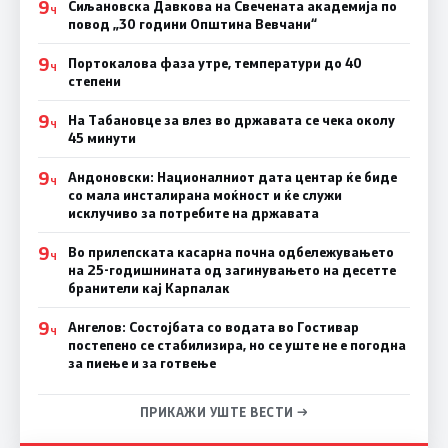
9
Сиљановска Давкова на Свечената академија по
Ч
повод „30 години Општина Вевчани“
9
Портокалова фаза утре, температури до 40
Ч
степени
9
На Табановце за влез во државата се чека околу
Ч
45 минути
9
Андоновски: Националниот дата центар ќе биде
Ч
со мала инсталирана моќност и ќе служи
исклучиво за потребите на државата
9
Во прилепската касарна почна одбележувањето
Ч
на 25-годишнината од загинувањето на десетте
бранители кај Карпалак
9
Ангелов: Состојбата со водата во Гостивар
Ч
постепено се стабилизира, но се уште не е погодна
за пиење и за готвење
ПРИКАЖИ УШТЕ ВЕСТИ →