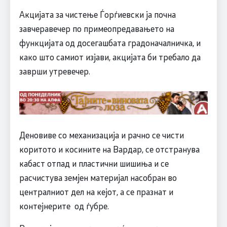
Акцијата за чистење Ѓорѓиевски ја почна
завчеравечер по примеопредавањето на
функцијата од досегашбата градоначалничка, и
како што самиот изјави, акцијата би требало да
заврши утревечер.
Деновиве со механизација и рачно се чисти
коритото и косините на Вардар, се отстранува
кабаст отпад и пластични шишиња и се
расчистува земјен материјал насобран во
централниот дел на кејот, а се празнат и
контејнерите од ѓубре.