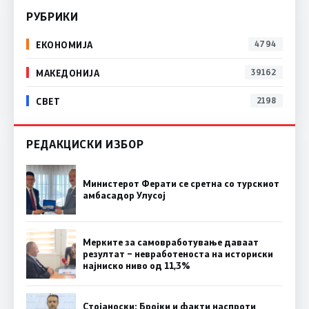
РУБРИКИ
ЕКОНОМИЈА
4794
МАКЕДОНИЈА
39162
СВЕТ
2198
РЕДАКЦИСКИ ИЗБОР
Министерот Ферати се сретна со турскиот
амбасадор Улусој
Мерките за самовработување даваат
резултат – невработеноста на историски
најниско ниво од 11,3%
Стојаноски: Бројки и факти наспроти