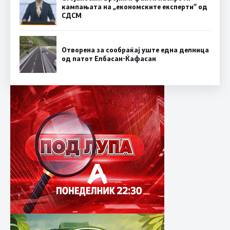
кампањата на „економските експерти“ од
СДСM
Отворена за сообраќај уште една делница
од патот Елбасан-Ќафасан