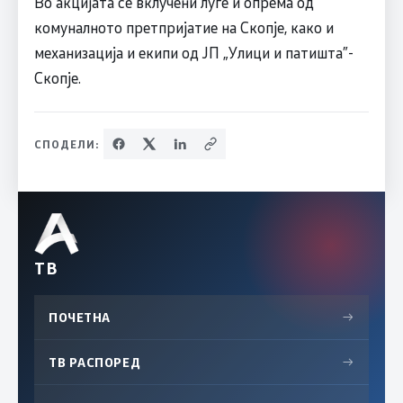
Во акцијата се вклучени луѓе и опрема од
комуналното претпријатие на Скопје, како и
механизација и екипи од ЈП „Улици и патишта”-
Скопје.
СПОДЕЛИ:
ТВ
ПОЧЕТНА
→
ТВ РАСПОРЕД
→