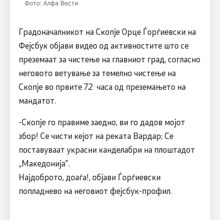
Фото: Алфа Вести
Градоначалникот на Скопје Орце Ѓорѓиевски на
Фејсбук објави видео од активностите што се
преземаат за чистење на главниот град, согласно
неговото ветување за темелно чистење на
Скопје во првите 72 часа од преземањето на
мандатот.
-Скопје го правиме заедно, ви го дадов мојот
збор! Се чисти кејот на реката Вардар; Се
поставуваат украсни канделабри на плоштадот
,,Македонија”.
Најдоброто, доаѓа!, објави Ѓорѓиевски
попладнево на неговиот фејсбук-профил.