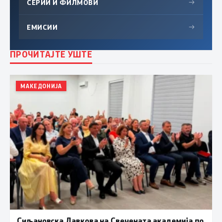
СЕРИИ И ФИЛМОВИ
→
ЕМИСИИ
→
ПРОЧИТАЈТЕ УШТЕ
МАКЕДОНИЈА
Сиљановска Давкова на Свечената академија по