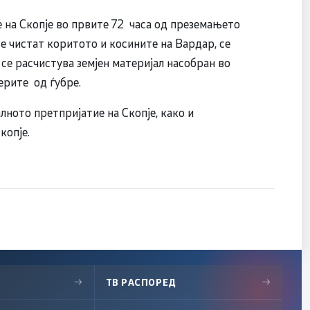
 на Скопје во првите 72 часа од преземањето
се чистат коритото и косините на Вардар, се
се расчистува земјен материјал насобран во
нерите од ѓубре.
лното претпријатие на Скопје, како и
копје.
→
ТВ РАСПОРЕД
→