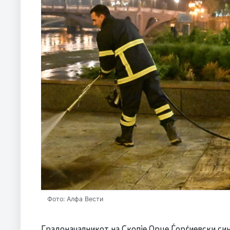
Фото: Алфа Вести
Градоначалникот на Скопје Орце Ѓорѓиевски си