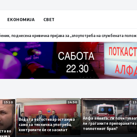
ЕКОНОМИЈА
СВЕТ
алена трева при сечење со брусилица
19:21
МВР: Лишен од слобода полиц
15:10
14:50
Алфа анкета: ги почит
Водата во Гостивар останува
ли граѓаните препораки
само за техничка употреба,
топлотниот бран?
контролите ќе се засилат
а листа во
е сомнева