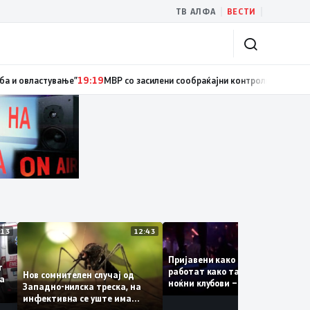
|
|
ТВ АЛФА
ВЕСТИ
иски службеник, поднесена кривична пријава за „злоупотреба на служб
13:13
12:43
12:
Пријавени како туристки, а
уваат
работат како танчерки во
Нов сомнителен случај од
те за
ноќни клубови – полицијата
Западно-нилска треска, на
откри сомнителна шема за
инфективна се уште има
можна трговија со луѓе
пациенти во критична