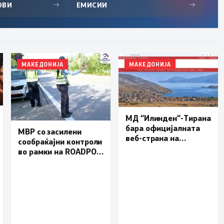
ОВИ
→
ЕМИСИИ
→
МАКЕДОНИЈА
МАКЕДОНИЈА
МД “Илинден“-Тирана
бара официјалната
МВР со засилени
веб-страна на
сообраќајни контроли
Општина Пустец да
во рамки на ROADPOL:
биде достапна и на
Фокус на брзината и
македонски јазик
безбедноста на
патиштата