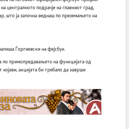
на централното подрачје на главниот град,
ар, што ја започна веднаш по преземањето на
напиша Ѓоргиевски на фејсбук.
та по примопредавањето на функцијата од
 изјави, акцијата би требало да заврши