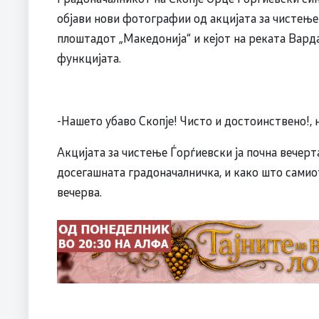
објави нови фотографии од акцијата за чистење 
плоштадот „Македонија“ и кејот на реката Вард
функцијата.
-Нашето убаво Скопје! Чисто и достоинствено!, 
Акцијата за чистење Ѓорѓиевски ја почна вечер
досегашната градоначалничка, и како што самиот
вечерва.