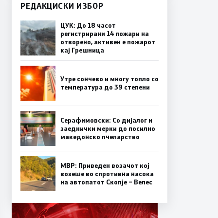
РЕДАКЦИСКИ ИЗБОР
ЦУК: До 18 часот
регистрирани 14 пожари на
отворено, активен е пожарот
кај Грешница
Утре сончево и многу топло со
температура до 39 степени
Серафимовски: Со дијалог и
заеднички мерки до посилно
македонско пчеларство
МВР: Приведен возачот кој
возеше во спротивна насока
на автопатот Скопје – Велес