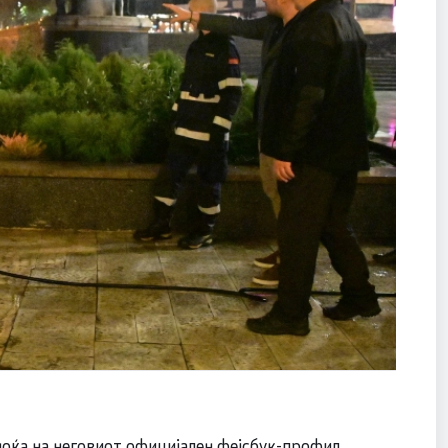
ноќа на неговиот официјален фејсбук-профил