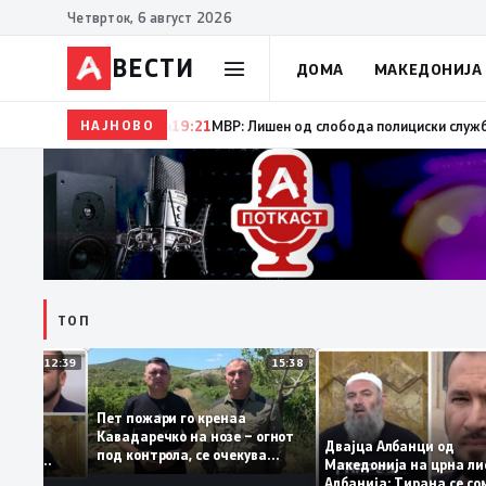
Четврток, 6 август 2026
ВЕСТИ
ДОМА
МАКЕДОНИЈА
НАЈНОВО
19:22
Ангелов: Спречена катастрофа во виничко, зап
ТОП
12:39
15:38
Пет пожари го кренаа
Рама: За
Кавадаречко на нозе – огнот
тформа му
Двајца Албанци од
под контрола, се очекува
анците од
Македонија на црн
целосно гаснење
га кога му гори
Албанија: Тирана с