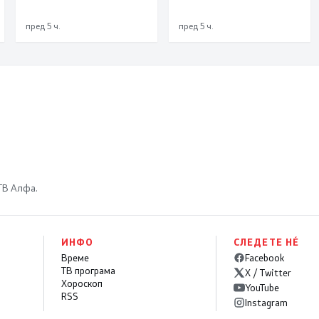
пред 5 ч.
пред 5 ч.
 ТВ Алфа.
ИНФО
СЛЕДЕТЕ НÉ
Време
Facebook
ТВ програма
X / Twitter
Хороскоп
YouTube
RSS
Instagram