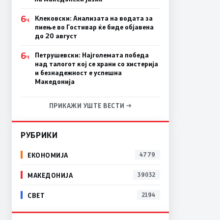
6
Клековски: Анализата на водата за
Ч
пиење во Гостивар ќе биде објавена
до 20 август
6
Петрушевски: Најголемата победа
Ч
над талогот кој се храни со хистерија
и безнадежност е успешна
Македонија
ПРИКАЖИ УШТЕ ВЕСТИ →
РУБРИКИ
ЕКОНОМИЈА
4779
МАКЕДОНИЈА
39032
СВЕТ
2194