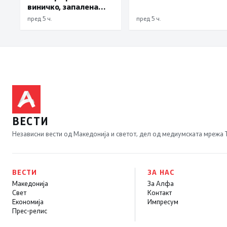
виничко, запалена
трева при сечење со
пред 5 ч.
пред 5 ч.
брусилица
ВЕСТИ
Независни вести од Македонија и светот, дел од медиумската мрежа
ВЕСТИ
ЗА НАС
Македонија
За Алфа
Свет
Контакт
Економија
Импресум
Прес-релис