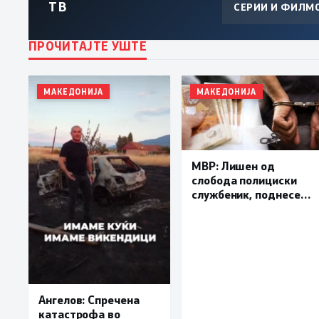
ТВ
СЕРИИ И ФИЛМ
ПРОЧИТАЈТЕ УШТЕ
МАКЕДОНИЈА
МАКЕДОНИЈА
МВР: Лишен од
слобода полициски
службеник, поднесена
кривична пријава за
„злоупотреба на
службената положба
и овластување”
Ангелов: Спречена
катастрофа во