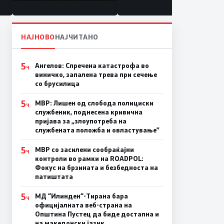
состојба
НАЈНОВО
НАЈЧИТАНО
5
Ангелов: Спречена катастрофа во
Ч
виничко, запалена трева при сечење
со брусилица
5
МВР: Лишен од слобода полициски
Ч
службеник, поднесена кривична
пријава за „злоупотреба на
службената положба и овластување”
5
МВР со засилени сообраќајни
Ч
контроли во рамки на ROADPOL:
Фокус на брзината и безбедноста на
патиштата
5
МД “Илинден“-Тирана бара
Ч
официјалната веб-страна на
Општина Пустец да биде достапна и
на македонски јазик