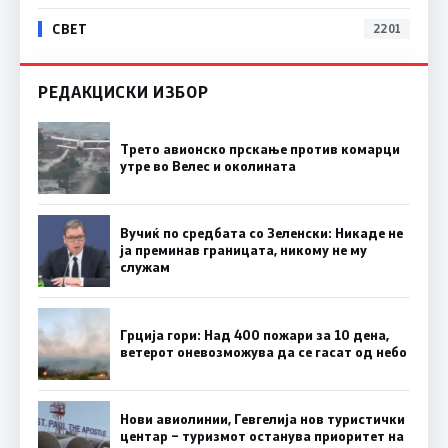
СВЕТ
2201
РЕДАКЦИСКИ ИЗБОР
Трето авионско прскање против комарци
утре во Велес и околината
Вучиќ по средбата со Зеленски: Никаде не
ја преминав границата, никому не му
служам
Грција гори: Над 400 пожари за 10 дена,
ветерот оневозможува да се гасат од небо
Нови авиолинии, Гевгелија нов туристички
центар – туризмот останува приоритет на