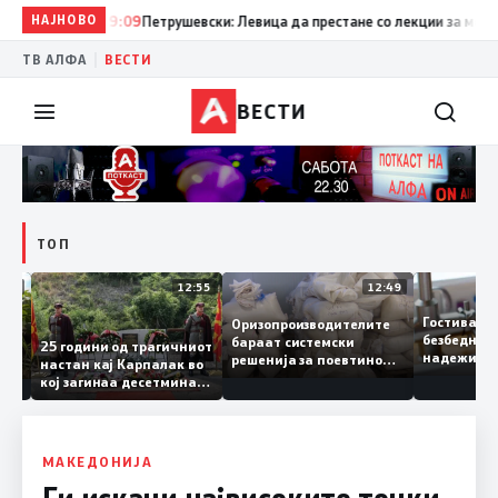
НАЈНОВО
19:09
Петрушевски: Левица да престане со лекции за морал и
|
ТВ АЛФА
ВЕСТИ
ВЕСТИ
ТОП
13:04
12:55
12:49
Гостивар
Оризопроизводителите
безбедн
бараат системски
онија
25 години од трагичниот
надежит
решенија за поевтино
настан кај Карпалак во
следнат
производство
кој загинаа десетмина
може да 
македонски бранители
МАКЕДОНИЈА
Ги искачи највисоките точки