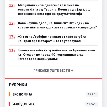
12
Мерџановски за донесеното момче по
Ч
операцијата од Турција: Почнува да јаде, од
интензивна нега оди на трауматологија
12
Ново научно дело „Св. Климент Охридски во
Ч
современата македонска творечка инспирација“
13
Жител на Љубојно починал откако изгубил
Ч
контрол врз моторот што го управувал
13
Голема повелба на хуманизмот за Архиепископот
Ч
г.г. Стефан по повод 40-годишнината од
неговото замонашување
ПРИКАЖИ УШТЕ ВЕСТИ →
РУБРИКИ
ЕКОНОМИЈА
4796
МАКЕДОНИЈА
39245