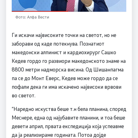
Фото: Алфа Вести
Ги искачи највисоките точки на светот, но не
заборави од каде потекнува. Познатиот
македонски алпинист и кардиохирург Сашко
Кедев гордо го развиори македонското знаме на
8800 метри надморска висина. Од Шишанпагма
па се до Монт Еверс, Кедев може гордо да се
пофали дека ги има искачено највисоки врвови
во светот.
“Наредно искуства беше т.н бела планина, според
Меснере, една од најубавите планини, и тоа беше
девети април, првата експедиција која успеавме
да ја реализираме годината. Потоа дојде