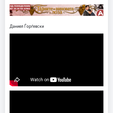
Даниел Ѓорѓевски