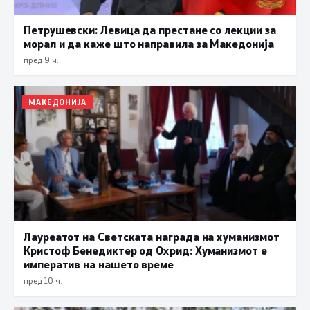
Петрушевски: Левица да престане со лекции за
морал и да каже што направила за Македонија
пред 9 ч.
МАКЕДОНИЈА
Лауреатот на Светската награда на хуманизмот
Кристоф Бенедиктер од Охрид: Хуманизмот е
императив на нашето време
пред 10 ч.