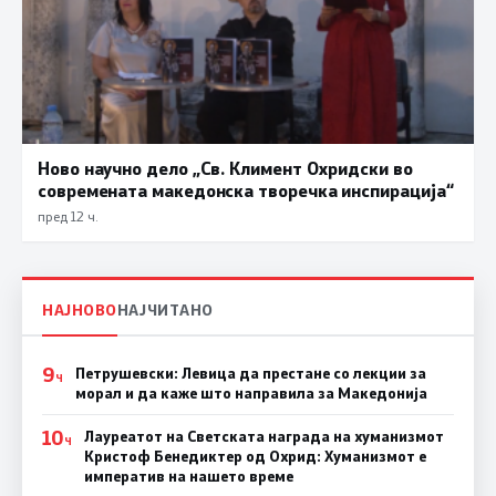
Ново научно дело „Св. Климент Охридски во
современата македонска творечка инспирација“
пред 12 ч.
НАЈНОВО
НАЈЧИТАНО
9
Петрушевски: Левица да престане со лекции за
Ч
морал и да каже што направила за Македонија
10
Лауреатот на Светската награда на хуманизмот
Ч
Кристоф Бенедиктер од Охрид: Хуманизмот е
императив на нашето време