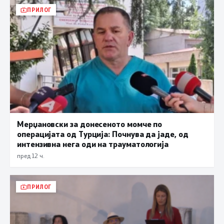
ПРИЛОГ
Мерџановски за донесеното момче по
операцијата од Турција: Почнува да јаде, од
интензивна нега оди на трауматологија
пред 12 ч.
ПРИЛОГ