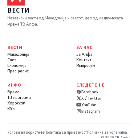
ВЕСТИ
Независни вести од Македонија и светот, дел од медиумската
мрежа ТВ Алфа.
ВЕСТИ
ЗА НАС
Македонија
За Алфа
Свет
Контакт
Економија
Импресум
Прес-релис
ИНФО
СЛЕДЕТЕ НÉ
Време
Facebook
ТВ програма
X / Twitter
Хороскоп
YouTube
RSS
Instagram
Услови на користење
Политика за приватност
Политика за колачиња
© 2026 ТВ Алфа