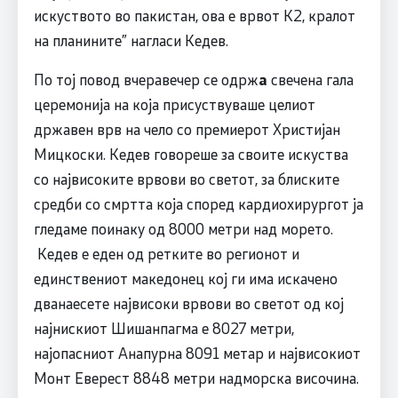
искуството во пакистан, ова е врвот К2, кралот
на планините” нагласи Кедев.
По тој повод вчеравечер се одрж
а
свечена гала
церемонија на која присуствуваше целиот
државен врв на чело со премиерот Христијан
Мицкоски. Кедев говореше за своите искуства
со највисоките врвови во светот, за блиските
средби со смртта која според кардиохирургот ја
гледаме поинаку од 8000 метри над морето.
Кедев е еден од ретките во регионот и
единствениот македонец кој ги има искачено
дванаесете највисоки врвови во светот од кој
најнискиот Шишанпагма е 8027 метри,
најопасниот Анапурна 8091 метар и највисокиот
Монт Еверест 8848 метри надморска височина.