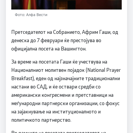
Фото: Алфа Вести
Претседателот на Собранието, Африм Гаши, од
денеска до 7 февруари ќе престојува во
официјална посета на Вашингтон.
За време на посетата Гаши ќе учествува на
Националниот молитвен појадок (National Prayer
Breakfast), еден од најзначајните традиционални
настани во САД, и ќе оствари средби со
американски конгресмени и претставници на
меѓународни партнерски организации, со фокус
на зајакнување на институционалното и
политичкото партнерство.
Во рамките на посетата претседателот на