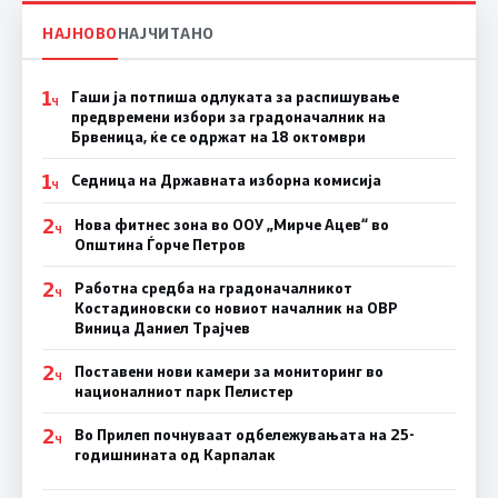
НАЈНОВО
НАЈЧИТАНО
1
Гаши ја потпиша одлуката за распишување
Ч
предвремени избори за градоначалник на
Брвеница, ќе се одржат на 18 октомври
1
Седница на Државната изборна комисија
Ч
2
Нова фитнес зона во ООУ „Мирче Ацев“ во
Ч
Општина Ѓорче Петров
2
Работна средба на градоначалникот
Ч
Костадиновски со новиот началник на ОВР
Виница Даниел Трајчев
2
Поставени нови камери за мониторинг во
Ч
националниот парк Пелистер
2
Во Прилеп почнуваат одбележувањата на 25-
Ч
годишнината од Карпалак