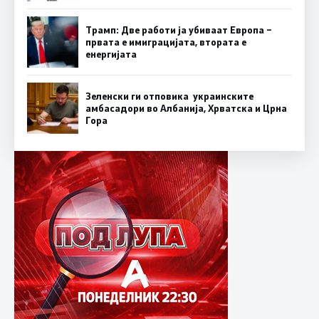
Трамп: Две работи ја убиваат Европа –
првата е имиграцијата, втората е
енергијата
Зеленски ги отповика украинските
амбасадори во Албанија, Хрватска и Црна
Гора