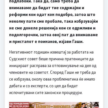
подлабоки. Така да, само треба да
внимаваме да бидат тие содржајни и
реформи кои одат кон подобро, затоа што
неколку пати сме пробале, така избрзувајќи
не сме донеле решенија кои се одржливи и
подолгорочни, затоа овој пат да внимаваме
и пристапот е поинаков, изјави Гаши.
Негативниот годишен извештај за работата на
Судскиот совет беше причина пратениците да
иницираат расправа за отповикување на дел од
членовите на советот. Според Гаши не треба да
се избрзува, околу оваа проблематика ќе имало
дебата и со експерти, со цел да бидат
испочитувани сите законски процедури.