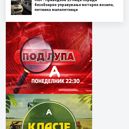
безобѕирно управување моторно возило,
петмина малолетници