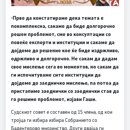
-Прво да констатираме дека темата е
покомплексна, сакаме да биде долгорочно
решен проблемот, сме во консултации со
повеќе експерти и институции и сакаме да
дојдеме до решение кое ќе биде издржливо,
одржливо и долгорочно. Не сакам да дадам
свое мислење сега во моментов, но сакам да
ги испочитуваме сите институции да
дојдеме до заедничко мислење, па потоа да
пристапиме заеднички со заеднички став да
го решиме проблемот, изјави Гаши.
Судскиот совет е составен од 15 члена, од кои
тројца ги избира избира Собранието со
Бадентерово мнозинство. Други двајца ги