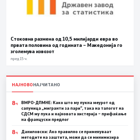
Стоковна размена од 10,5 милијарди евра во
првата половина од годината – Македонија го
зголемува извозот
пред 15 ч.
НАЈНОВО
НАЈЧИТАНО
8
ВМРО-ДПМНЕ: Како што му пукна меурот од
Ч
сапуница „мигранти за пари“, така на талогот на
СДСМ му пука и најновата хистерија – прифаќање
на француски предлог
8
Даниловски: Ако правилно се применуваат
Ч
методите на заштита, може да се минимизира