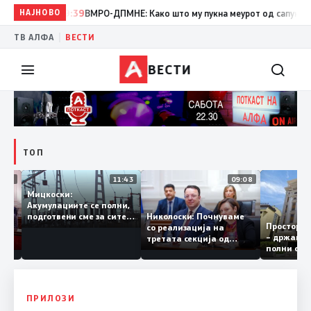
НАЈНОВО
19:39
ВМРО-ДПМНЕ: Како што му пукна меурот од сапуница „мигр
|
ТВ АЛФА
ВЕСТИ
ВЕСТИ
ТОП
12:03
11:43
09:08
Мицкоски:
Акумулациите се полни,
грант
Николоски: Почнуваме
подготвени сме за сите
Просто
ра за
со реализација на
ризици, не размислување
– држа
ија
третата секција од
за поскапување на
полни 
железничкиот Коридор
струјата
8, Македонија станува
раскрсница на Балканот
ПРИЛОЗИ