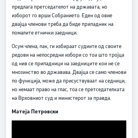
предлага претседателот на државата, но
изборот го врши Собранието. Еден од овие
двајца членови треба да биде припадник на
помалите етнички заедници.
Осум члена, пак, ги избираат судиите од своите
редови на непосредни избори со тоа што тројца
од нив се припадници на заедниците кои не се
мнозинство во државава. Двајца се само членови
по функција, може да присуствуваат на седници,
но немаат право на глас, тоа се претседателката
на Врховниот суд и министерот за правда.
Матеја Петровски