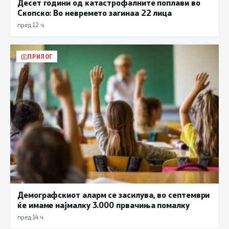
Десет години од катастрофалните поплави во
Скопско: Во невремето загинаа 22 лица
пред 12 ч.
ПРИЛОГ
Демографскиот аларм се засилува, во септември
ќе имаме најмалку 3.000 првачиња помалку
пред 14 ч.