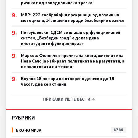
ризикот од западнонилска треска
9
МВР: 222 сообраќајни прекршоци од возачи на
Ч
мотоцикли, 14 лишени поради безобѕирно возење
9
Петрушевски: СДСМ се плаши од функционален
Ч
систем, „Безбеден град“ е доказ дека
институциите функционираат
9
Марков: Филипче е прочитана книга, жителите на
Ч
Ново Село ја избираат политиката на резултати, а
не политиката на тензии
9
Вкупно 18 пожари на отворено денеска до 18
Ч
часот, два се активни
ПРИКАЖИ УШТЕ ВЕСТИ →
РУБРИКИ
ЕКОНОМИЈА
4786