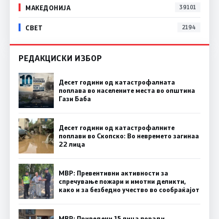
МАКЕДОНИЈА
39101
СВЕТ
2194
РЕДАКЦИСКИ ИЗБОР
Десет години од катастрофалната
поплава во населените места во општина
Гази Баба
Десет години од катастрофалните
поплави во Скопско: Во невремето загинаа
22 лица
МВР: Превентивни активности за
спречување пожари и имотни деликти,
како и за безбедно учество во сообраќајот
МВР: Приведени 15 лица поради