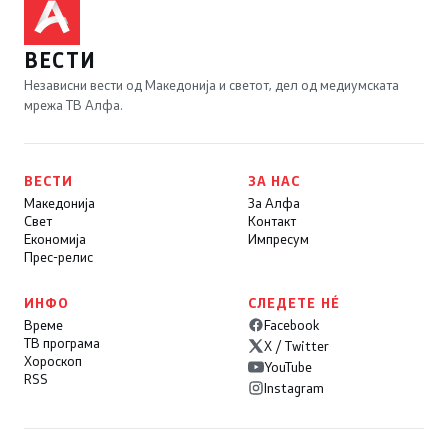
ВЕСТИ
Независни вести од Македонија и светот, дел од медиумската
мрежа ТВ Алфа.
ВЕСТИ
ЗА НАС
Македонија
За Алфа
Свет
Контакт
Економија
Импресум
Прес-релис
ИНФО
СЛЕДЕТЕ НÉ
Време
Facebook
ТВ програма
X / Twitter
Хороскоп
YouTube
RSS
Instagram