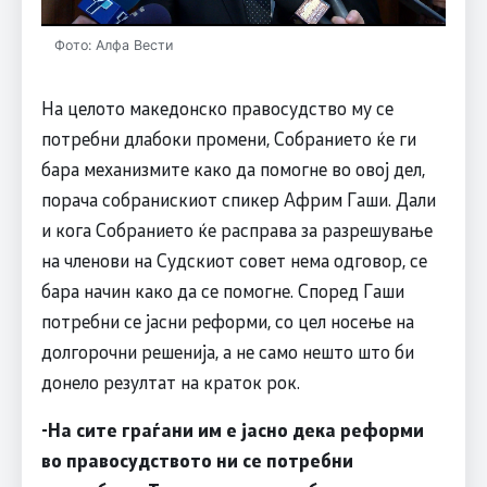
Фото: Алфа Вести
На целото македонско правосудство му се
потребни длабоки промени, Собранието ќе ги
бара механизмите како да помогне во овој дел,
порача собранискиот спикер Африм Гаши. Дали
и кога Собранието ќе расправа за разрешување
на членови на Судскиот совет нема одговор, се
бара начин како да се помогне. Според Гаши
потребни се јасни реформи, со цел носење на
долгорочни решенија, а не само нешто што би
донело резултат на краток рок.
-На сите граѓани им е јасно дека реформи
во правосудството ни се потребни