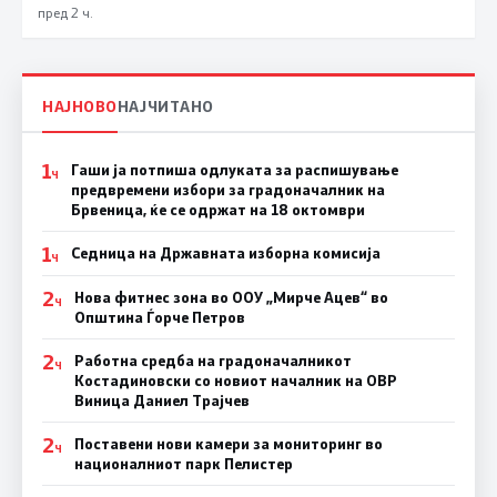
пред 2 ч.
НАЈНОВО
НАЈЧИТАНО
1
Гаши ја потпиша одлуката за распишување
Ч
предвремени избори за градоначалник на
Брвеница, ќе се одржат на 18 октомври
1
Седница на Државната изборна комисија
Ч
2
Нова фитнес зона во ООУ „Мирче Ацев“ во
Ч
Општина Ѓорче Петров
2
Работна средба на градоначалникот
Ч
Костадиновски со новиот началник на ОВР
Виница Даниел Трајчев
2
Поставени нови камери за мониторинг во
Ч
националниот парк Пелистер