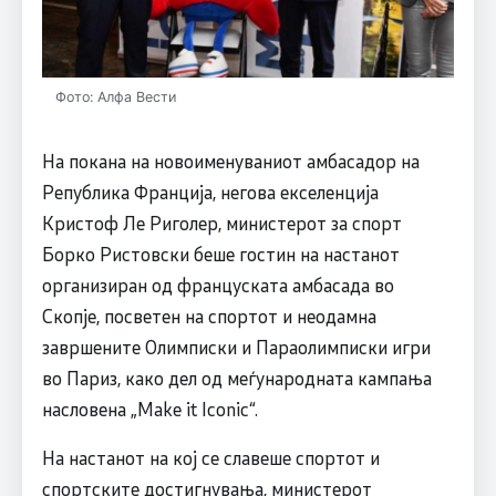
Фото: Алфа Вести
На покана на новоименуваниот амбасадор на
Република Франција, негова екселенција
Кристоф Ле Риголер, министерот за спорт
Борко Ристовски беше гостин на настанот
организиран од француската амбасада во
Скопје, посветен на спортот и неодамна
завршените Олимписки и Параолимписки игри
во Париз, како дел од меѓународната кампања
насловена „Make it Iconic“.
На настанот на кој се славеше спортот и
спортските достигнувања, министерот