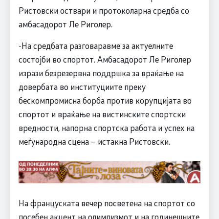
Ристовски оствари и протоколарна средба со
амбасадорот Ле Риголер.
-На средбата разговаравме за актуелните
состојби во спортот. Амбасадорот Ле Риголер
изрази безрезервна поддршка за враќање на
довербата во институциите преку
бескомпромисна борба против корупцијата во
спортот и враќање на вистинските спортски
вредности, напорна спортска работа и успех на
меѓународна сцена – истакна Ристовски.
На француската вечер посветена на спортот со
посебен акцент на олимпизмот и на годинешните