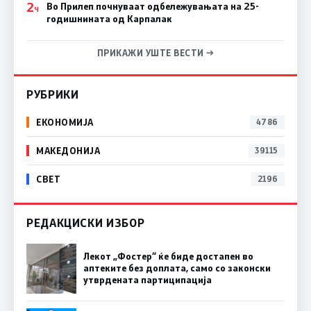
2
Во Прилеп почнуваат одбележувањата на 25-
Ч
годишнината од Карпалак
ПРИКАЖИ УШТЕ ВЕСТИ →
РУБРИКИ
ЕКОНОМИЈА
4786
МАКЕДОНИЈА
39115
СВЕТ
2196
РЕДАКЦИСКИ ИЗБОР
Лекот „Фостер“ ќе биде достапен во
аптеките без доплата, само со законски
утврдената партиципација