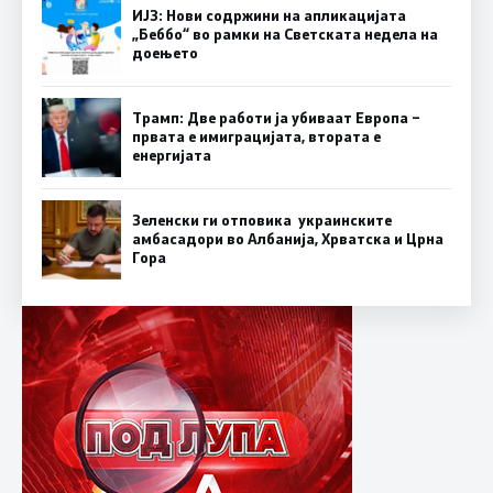
ИЈЗ: Нови содржини на апликацијата
„Беббо“ во рамки на Светската недела на
доењето
Трамп: Две работи ја убиваат Европа –
првата е имиграцијата, втората е
енергијата
Зеленски ги отповика украинските
амбасадори во Албанија, Хрватска и Црна
Гора