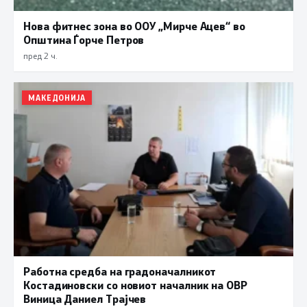
Нова фитнес зона во ООУ „Мирче Ацев“ во
Општина Ѓорче Петров
пред 2 ч.
МАКЕДОНИЈА
Работна средба на градоначалникот
Костадиновски со новиот началник на ОВР
Виница Даниел Трајчев