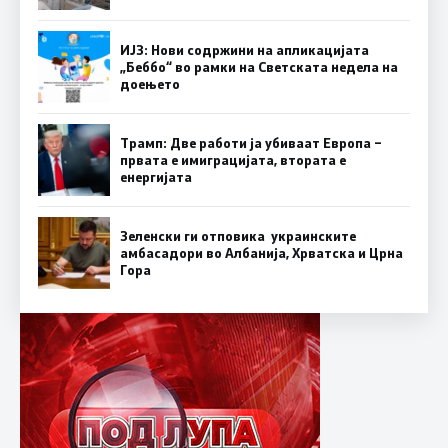
ИЈЗ: Нови содржини на апликацијата
„Беббо“ во рамки на Светската недела на
доењето
Трамп: Две работи ја убиваат Европа –
првата е имиграцијата, втората е
енергијата
Зеленски ги отповика украинските
амбасадори во Албанија, Хрватска и Црна
Гора