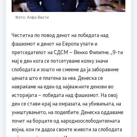
Фото: Алфа Вести
Честитка по повод денот на победата над
фашизмот и денот на Европа упати и
претседателот на СДСМ – Венко Филипче. „9-ти
мај е ден кога се потсетуваме колку значи
слободата и зошто не смееме да ја заборавиме
цената што е платена за неа. Денеска се
навраќаме на еден од најважните денови во
историјата – победата над фашизмот. На овој
ден се стави крај на омразата, на убивањата, на
уништувањето, на поделбите. Денеска оддаваме
почит на борците од народноослободителната
војна, кои ги дадоа своите животи за слободата