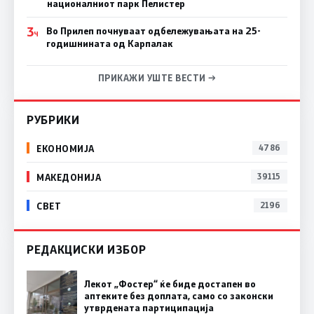
националниот парк Пелистер
3
Во Прилеп почнуваат одбележувањата на 25-
Ч
годишнината од Карпалак
ПРИКАЖИ УШТЕ ВЕСТИ →
РУБРИКИ
ЕКОНОМИЈА
4786
МАКЕДОНИЈА
39115
СВЕТ
2196
РЕДАКЦИСКИ ИЗБОР
Лекот „Фостер“ ќе биде достапен во
аптеките без доплата, само со законски
утврдената партиципација