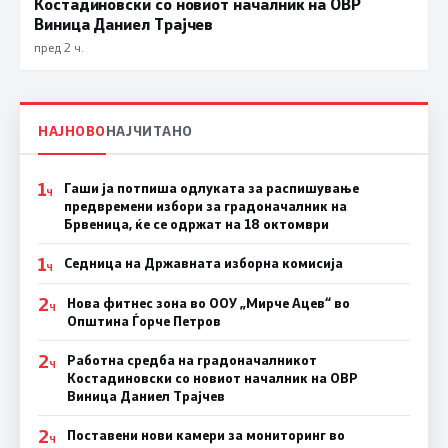
Костадиновски со новиот началник на ОВР
Виница Даниел Трајчев
пред 2 ч.
НАЈНОВО
НАЈЧИТАНО
1
Гаши ја потпиша одлуката за распишување
Ч
предвремени избори за градоначалник на
Брвеница, ќе се одржат на 18 октомври
1
Седница на Државната изборна комисија
Ч
2
Нова фитнес зона во ООУ „Мирче Ацев“ во
Ч
Општина Ѓорче Петров
2
Работна средба на градоначалникот
Ч
Костадиновски со новиот началник на ОВР
Виница Даниел Трајчев
2
Поставени нови камери за мониторинг во
Ч