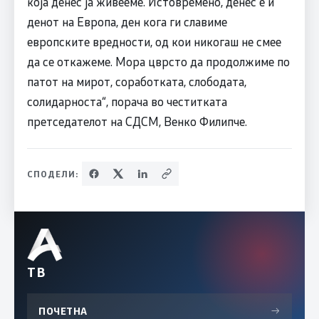
која денес ја живееме. Истовремено, денес е и
денот на Европа, ден кога ги славиме
европските вредности, од кои никогаш не смее
да се откажеме. Мора цврсто да продолжиме по
патот на мирот, соработката, слободата,
солидарноста“, порача во честитката
претседателот на СДСМ, Венко Филипче.
СПОДЕЛИ:
ТВ
ПОЧЕТНА
→