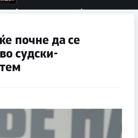
низации
е почне да се
во судски-
стем