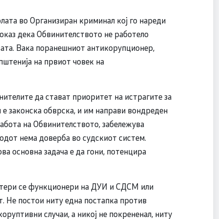
лата во Организиран криминал кој го нареди
оказ дека Обвинителството не работело
вата. Вака поранешниот антикорупционер,
пштенија на првиот човек на
нителите да стават приоритет на истрагите за
м е законска обврска, и им направи вондреден
работа на Обвинителството, забележува
родот нема доверба во судскиот систем.
ова основна задача е да гони, потенцира
ктери се функционери на ДУИ и СДСМ или
ат. Не постои ниту една постапка против
руптивни случаи, а никој не покрененал, ниту