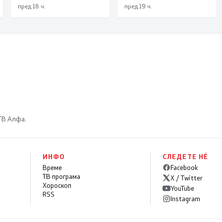
пред 18 ч.
пред 19 ч.
преговарала
 ТВ Алфа.
ИНФО
СЛЕДЕТЕ НÉ
Време
Facebook
ТВ програма
X / Twitter
Хороскоп
YouTube
RSS
Instagram