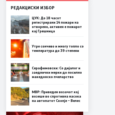
РЕДАКЦИСКИ ИЗБОР
ЦУК: До 18 часот
регистрирани 14 пожари на
отворено, активен е пожарот
кај Грешница
Утре сончево и многу топло со
температура до 39 степени
Серафимовски: Со дијалог и
заеднички мерки до посилно
македонско пчеларство
МВР: Приведен возачот кој
возеше во спротивна насока
на автопатот Скопје – Велес