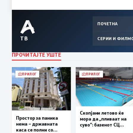
ПОЧЕТНА
ТВ
СЕРИИ И ФИЛМ
ПРОЧИТАЈТЕ УШТЕ
ПРИЛОГ
ПРИЛОГ
Скопјани летово ќе
Простор за паника
мора да „пливаат на
нема – државната
суво“: базенот СЦ
каса се полни со
„Борис Трајковски“ е