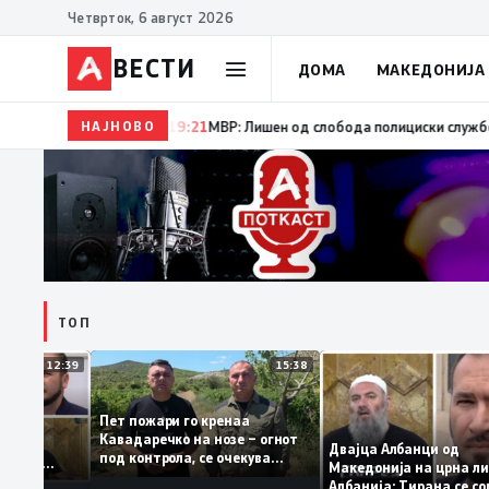
Четврток, 6 август 2026
ВЕСТИ
ДОМА
МАКЕДОНИЈА
НАЈНОВО
19:22
Ангелов: Спречена катастрофа во виничко, за
ТОП
12:39
15:38
Пет пожари го кренаа
Рама: За
Кавадаречко на нозе – огнот
форма му
Двајца Албанци од
под контрола, се очекува
анците од
Македонија на црна
целосно гаснење
га кога му гори
Албанија: Тирана с