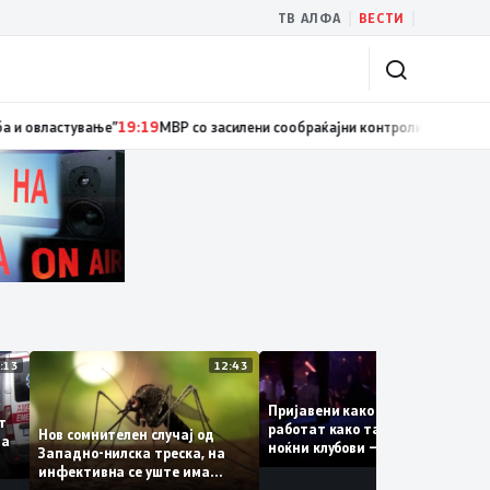
|
|
ТВ АЛФА
ВЕСТИ
иски службеник, поднесена кривична пријава за „злоупотреба на служб
13:13
12:43
12:
Пријавени како туристки, а
уваат
работат како танчерки во
Нов сомнителен случај од
те за
ноќни клубови – полицијата
Западно-нилска треска, на
откри сомнителна шема за
инфективна се уште има
можна трговија со луѓе
пациенти во критична