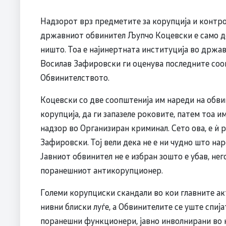
Надзорот врз предметите за корупција и контро
државниот обвинител Љупчо Коцевски е само д
ништо. Тоа е најинертната институција во држа
Восилав Зафировски ги оценува последните соо
Обвинителството.
Коцевски со две соопштенија им нареди на обви
корупција, да ги запазеле роковите, патем тоа и
надзор во Организиран криминал. Сето ова, е ѝ 
Зафировски. Тој вели дека не е ни чудно што на
Јавниот обвинител не е избран зошто е убав, нег
поранешниот антикорупционер.
Големи корупциски скандали во кои главните а
нивни блиски луѓе, а Обвинителите се уште спиј
поранешни функционери, јавно инволнирани во ко