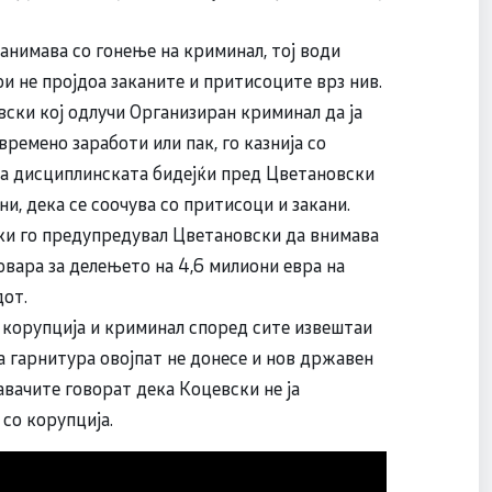
анимава со гонење на криминал, тој води
ои не пројдоа заканите и притисоците врз нив.
вски кој одлучи Организиран криминал да ја
ремено заработи или пак, го казнија со
ва дисциплинската бидејќи пред Цветановски
ини, дека се соочува со притисоци и закани.
ки го предупредувал Цветановски да внимава
овара за делењето на 4,6 милиони евра на
дот.
 корупција и криминал според сите извештаи
а гарнитура овојпат не донесе и нов државен
авачите говорат дека Коцевски не ја
со корупција.