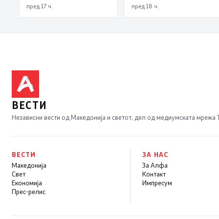
забрзано темпо
затворен по штетите
пред 17 ч.
пред 18 ч.
од невремето
ВЕСТИ
Независни вести од Македонија и светот, дел од медиумската мрежа
ВЕСТИ
ЗА НАС
Македонија
За Алфа
Свет
Контакт
Економија
Импресум
Прес-релис