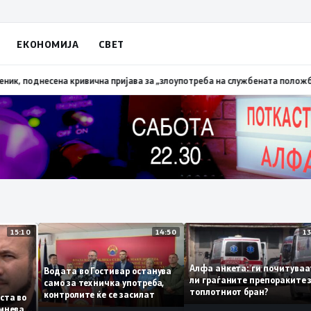
ЕКОНОМИЈА
СВЕТ
палена трева при сечење со брусилица
19:21
МВР: Лишен од слобода полиц
15:10
14:50
Алфа анкета: ги почит
Водата во Гостивар останува
ли граѓаните препораки
само за техничка употреба,
топлотниот бран?
контролите ќе се засилат
 листа во
е сомнева