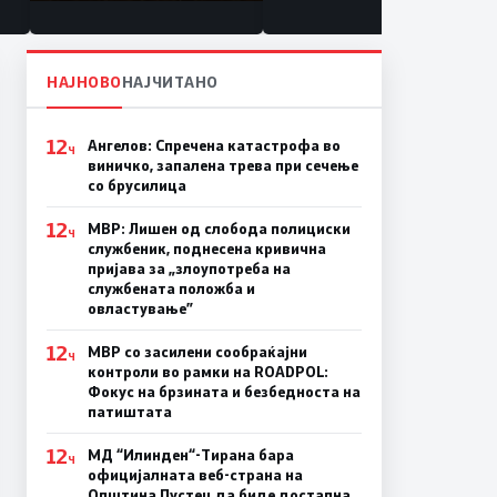
состојба
НАЈНОВО
НАЈЧИТАНО
12
Ангелов: Спречена катастрофа во
Ч
виничко, запалена трева при сечење
со брусилица
12
МВР: Лишен од слобода полициски
Ч
службеник, поднесена кривична
пријава за „злоупотреба на
службената положба и
овластување”
12
МВР со засилени сообраќајни
Ч
контроли во рамки на ROADPOL:
Фокус на брзината и безбедноста на
патиштата
12
МД “Илинден“-Тирана бара
Ч
официјалната веб-страна на
Општина Пустец да биде достапна