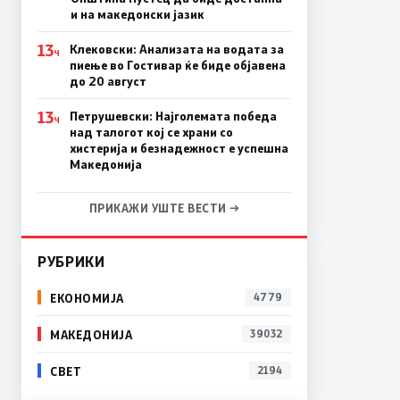
и на македонски јазик
13
Клековски: Анализата на водата за
Ч
пиење во Гостивар ќе биде објавена
до 20 август
13
Петрушевски: Најголемата победа
Ч
над талогот кој се храни со
хистерија и безнадежност е успешна
Македонија
ПРИКАЖИ УШТЕ ВЕСТИ →
РУБРИКИ
ЕКОНОМИЈА
4779
МАКЕДОНИЈА
39032
СВЕТ
2194