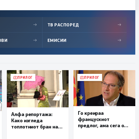
→
ТВ РАСПОРЕД
→
ОВИ
→
ЕМИСИИ
→
ПРИЛОГ
ПРИЛОГ
Го креираа
Алфа репортажа:
францускиот
Како изгледа
предлог, ама сега од
топлотниот бран на
СДСМ обвинуваат
скопските улици?
дека Владата тајно