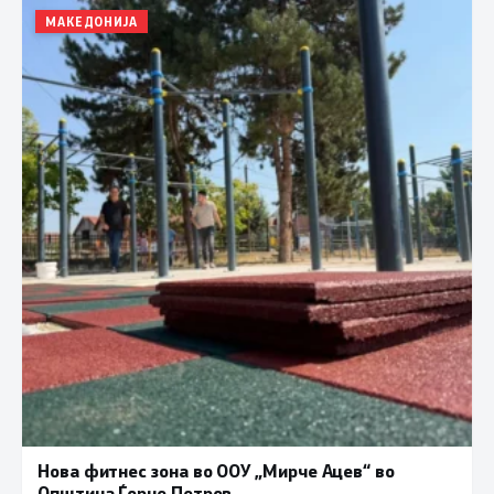
МАКЕДОНИЈА
Нова фитнес зона во ООУ „Мирче Ацев“ во
Општина Ѓорче Петров