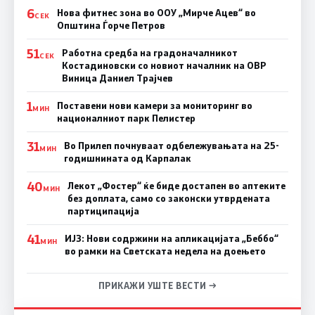
6
Нова фитнес зона во ООУ „Мирче Ацев“ во
СЕК
Општина Ѓорче Петров
51
Работна средба на градоначалникот
СЕК
Костадиновски со новиот началник на ОВР
Виница Даниел Трајчев
1
Поставени нови камери за мониторинг во
МИН
националниот парк Пелистер
31
Во Прилеп почнуваат одбележувањата на 25-
МИН
годишнината од Карпалак
40
Лекот „Фостер“ ќе биде достапен во аптеките
МИН
без доплата, само со законски утврдената
партиципација
41
ИЈЗ: Нови содржини на апликацијата „Беббо“
МИН
во рамки на Светската недела на доењето
ПРИКАЖИ УШТЕ ВЕСТИ →