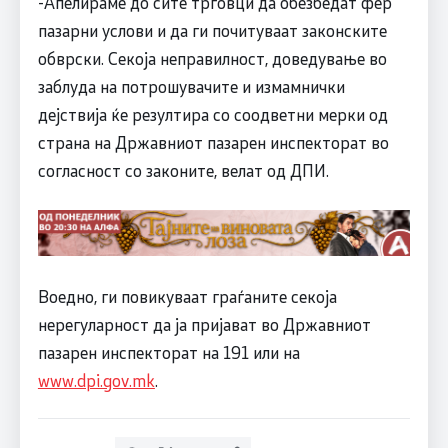
-Апелираме до сите трговци да обезбедат фер
пазарни услови и да ги почитуваат законските
обврски. Секоја неправилност, доведување во
заблуда на потрошувачите и измамнички
дејствија ќе резултира со соодветни мерки од
страна на Државниот пазарен инспекторат во
согласност со законите, велат од ДПИ.
Воедно, ги повикуваат граѓаните секоја
нерегуларност да ја пријават во Државниот
пазарен инспекторат на 191 или на
www.dpi.gov.mk
.