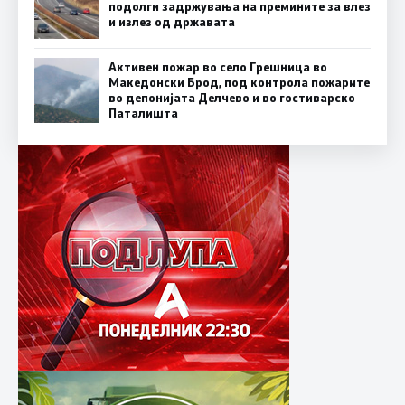
подолги задржувања на премините за влез
и излез од државата
Активен пожар во село Грешница во
Македонски Брод, под контрола пожарите
во депонијата Делчево и во гостиварско
Паталишта