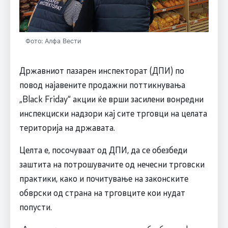
Фото: Алфа Вести
Државниот пазарен инспекторат (ДПИ) по
повод најавените продажни поттикнувања
„Black Friday“ акции ќе врши засилени вонредни
инспекциски надзори кај сите трговци на целата
територија на државата.
Целта е, посочуваат од ДПИ, да се обезбеди
заштита на потрошувачите од нечесни трговски
практики, како и почитување на законските
обврски од страна на трговците кои нудат
попусти.