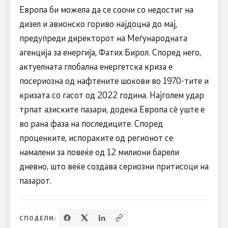
Европа би можела да се соочи со недостиг на
дизел и авионско гориво најдоцна до мај,
предупреди директорот на Меѓународната
агенција за енергија, Фатих Бирол. Според него,
актуелната глобална енергетска криза е
посериозна од нафтените шокови во 1970-тите и
кризата со гасот од 2022 година. Најголем удар
трпат азиските пазари, додека Европа сè уште е
во рана фаза на последиците. Според
проценките, испораките од регионот се
намалени за повеќе од 12 милиони барели
дневно, што веќе создава сериозни притисоци на
пазарот.
СПОДЕЛИ: