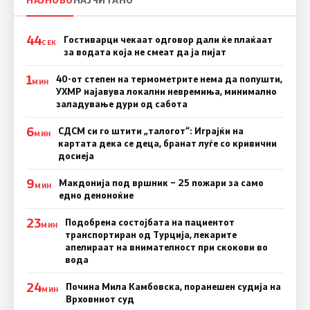
44
Гостиварци чекаат одговор дали ќе плаќаат
СЕК
за водата која не смеат да ја пијат
1
40-от степен на термометрите нема да попушти,
МИН
УХМР најавува локални невремиња, минимално
заладување дури од сабота
6
СДСМ си го штити „талогот“: Играјќи на
МИН
картата дека се деца, бранат луѓе со кривични
досиеја
9
Макдонија под вршник – 25 пожари за само
МИН
едно деноноќие
23
Подобрена состојбата на пациентот
МИН
транспортиран од Турција, лекарите
апелираат на внимателност при скокови во
вода
24
Почина Мила Камбовска, поранешен судија на
МИН
Врховниот суд