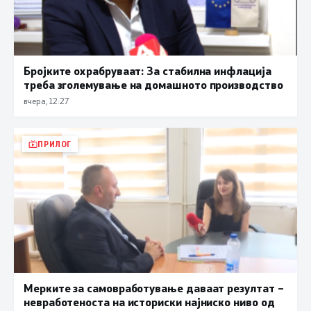
Бројките охрабруваат: За стабилна инфлација
треба зголемување на домашното производство
вчера, 12:27
ПРИЛОГ
Мерките за самовработување даваат резултат –
невработеноста на историски најниско ниво од