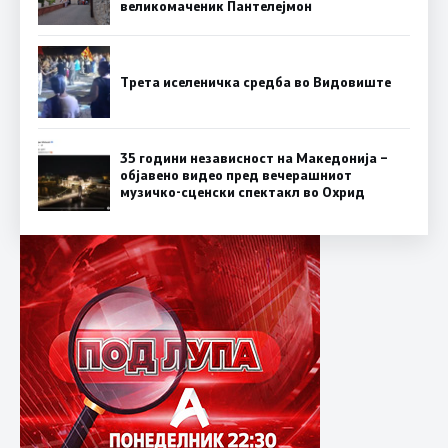
великомаченик Пантелејмон
Трета иселеничка средба во Видовиште
35 години независност на Македонија –
објавено видео пред вечерашниот
музичко-сценски спектакл во Охрид