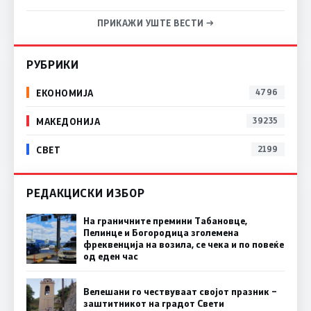
ПРИКАЖИ УШТЕ ВЕСТИ →
РУБРИКИ
ЕКОНОМИЈА
4796
МАКЕДОНИЈА
39235
СВЕТ
2199
РЕДАКЦИСКИ ИЗБОР
На граничните премини Табановце,
Пелинце и Богородица зголемена
фреквенција на возила, се чека и по повеќе
од еден час
Велешани го чествуваат својот празник –
заштитникот на градот Свети