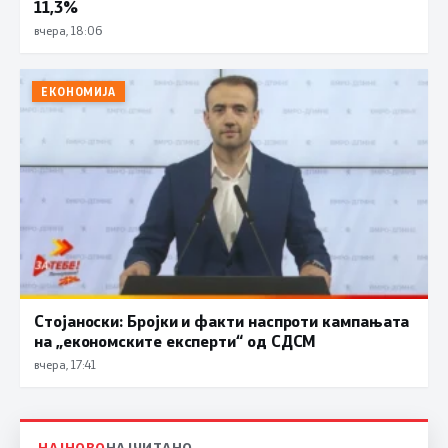
11,3%
вчера, 18:06
ЕКОНОМИЈА
Стојаноски: Бројки и факти наспроти кампањата
на „економските експерти“ од СДСM
вчера, 17:41
НАЈНОВО
НАЈЧИТАНО