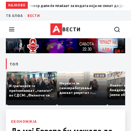
НАЈНОВО
12:45
Гостиварци чекаат одговор дали ќе плаќаат за водата к
|
ТВ АЛФА
ВЕСТИ
ВЕСТИ
ТОП
12:27
12:19
18:06
Мерките за
Новиот з
ат:
И граѓаните го
самовработување
Академиј
ција
препознаваат „талогот“
даваат резултат –
јавни об
на
во СДСМ: „Филипче си е
невработеноста на
наскоро 
добар неврохирург, не
историски најниско ниво
треба се занимава со
од 11,3%
политика“
ЕКОНОМИЈА
До мај Европа би можела да