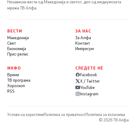
Независни вести од Македонија и светот, дел од медиумската
мрежа ТВ Алфа.
ВЕСТИ
ЗА НАС
Македонија
За Алфа
Свет
Контакт
Економија
Импресум
Прес-релис
ИНФО
СЛЕДЕТЕ НÉ
Време
Facebook
ТВ програма
X / Twitter
Хороскоп
YouTube
RSS
Instagram
Услови на користење
Политика за приватност
Политика за колачиња
© 2026 ТВ Алфа