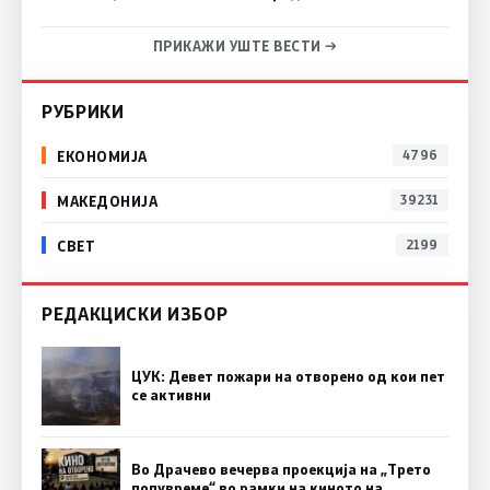
ПРИКАЖИ УШТЕ ВЕСТИ →
РУБРИКИ
ЕКОНОМИЈА
4796
МАКЕДОНИЈА
39231
СВЕТ
2199
РЕДАКЦИСКИ ИЗБОР
ЦУК: Девет пожари на отворено од кои пет
се активни
Во Драчево вечерва проекција на „Трето
полувреме“ во рамки на киното на