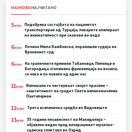
НАЈНОВО
НАЈЧИТАНО
5
Подобрена состојбата на пациентот
МИН
транспортиран од Турција, лекарите апелираат
на внимателност при скокови во вода
6
Почина Мила Камбовска, поранешен судија на
МИН
Врховниот суд
6
На граничните премини Табановце, Пелинце и
МИН
Богородица зголемена фреквенција на возила,
се чека и по повеќе од еден час
11
Велешани го чествуваат својот празник –
МИН
заштитникот на градот Свети великомаченик
Пантелејмон
12
Трета иселеничка средба во Видовиште
МИН
13
35 години независност на Македонија –
МИН
објавено видео пред вечерашниот музичко-
сценски спектакл во Охрид