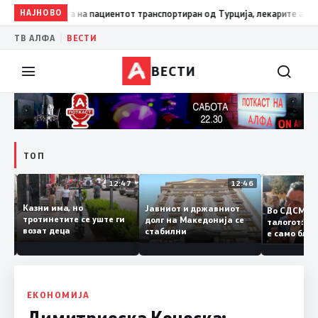
НАЈНОВО
12:22
Подобрена состојбата на пациентот транспортиран од Т
|
ТВ АЛФА
ВЕСТИ
ВЕСТИ
ТОП
12:50
12:47
12:46
Казни има, но
Јавниот и државниот
Во СДСМ
ии и
тротинетите се уште ги
долг на Македонија се
талогот:
возат деца
стабилни
е само б
ето
копија д
Заев
ЕКОНОМИЈА
Димитриеска Кочоска: