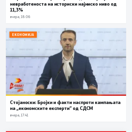
невработеноста на историски најниско ниво од
11,3%
вчера, 18:06
ЕКОНОМИЈА
Стојаноски: Бројки и факти наспроти кампањата
на „економските експерти“ од СДСM
вчера, 17:41