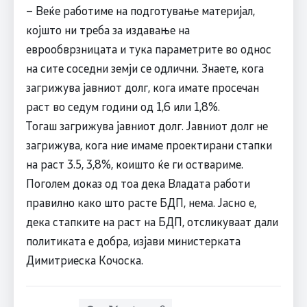
– Веќе работиме на подготување материјал,
којшто ни треба за издавање на
еврообврзницата и тука параметрите во однос
на сите соседни земји се одлични. Знаете, кога
загрижува јавниот долг, кога имате просечан
раст во седум години од 1,6 или 1,8%.
Тогаш загрижува јавниот долг. Јавниот долг не
загрижува, кога ние имаме проектирани стапки
на раст 3.5, 3,8%, коишто ќе ги οствариме.
Поголем доказ од тоа дека Владата работи
правилно како што расте БДП, нема. Јасно е,
дека стапките на раст на БДП, отсликуваат дали
политиката е добра, изјави министерката
Димитриеска Кочоска.