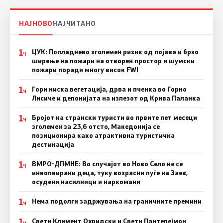
НАЈНОВО
НАЈЧИТАНО
1
ЦУК: Попладнево зголемен ризик од појава и брзо
Ч
ширење на пожари на отворен простор и шумски
пожари поради многу висок FWI
1
Гори ниска вегетација, дрва и пченка во Горно
Ч
Лисиче и депонијата на излезот од Крива Паланка
1
Бројот на странски туристи во првите пет месеци
Ч
зголемен за 23,6 отсто, Македонија се
позиционира како атрактивна туристичка
дестинација
1
ВМРО-ДПМНЕ: Во случајот во Ново Село не се
Ч
инволвирани деца, туку возрасни луѓе на Заев,
осудени насилници и наркомани
1
Нема подолги задржувања на граничните премини
Ч
1
Свети Климент Охридски и Свети Пантелејмон
Ч