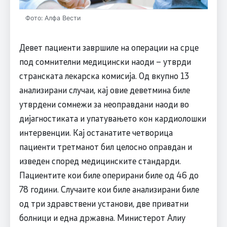
Фото: Алфа Вести
Девет пациенти завршиле на операции на срце
под сомнителни медицински наоди – утврди
странската лекарска комисија. Од вкупно 13
анализирани случаи, кај овие деветмина биле
утврдени сомнежи за неоправдани наоди во
дијагностиката и упатувањето кон кардиолошки
интервенции. Кај останатите четворица
пациенти третманот бил целосно оправдан и
изведен според медицинските стандарди.
Пациентите кои биле оперирани биле од 46 до
78 години. Случаите кои биле анализирани биле
од три здравствени установи, две приватни
болници и една државна. Министерот Алиу