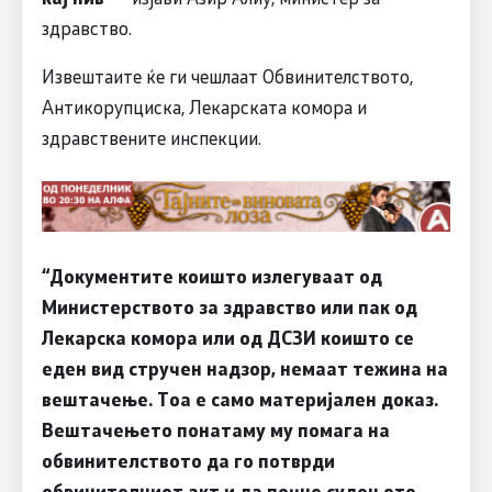
здравство.
Извештаите ќе ги чешлаат Обвинителството,
Антикорупциска, Лекарската комора и
здравствените инспекции.
“Документите коишто излегуваат од
Министерството за здравство или пак од
Лекарска комора или од ДСЗИ коишто се
еден вид стручен надзор, немаат тежина на
вештачење. Тоа е само материјален доказ. ​
Вештачењето понатаму му помага на
обвинителството да го потврди
обвинителниот акт и да почне судењето,