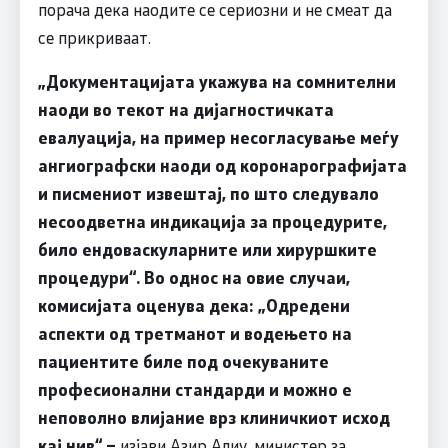
порача дека наодите се сериозни и не смеат да
се прикриваат.
„Документацијата укажува на сомнителни
наоди во текот на дијагностичката
евалуација, на пример несогласување меѓу
ангиографски наоди од коронарографијата
и писмениот извештај, по што следувало
несоодветна индикација за процедурите,
било ендоваскуларните или хируршките
процедури“. Во однос на овие случаи,
комисијата оценува дека: „Oдредени
аспекти од третманот и водењето на
пациентите биле под очекуваните
професионални стандарди и можно е
неповолно влијание врз клиничкиот исход
кај нив“ –
изјави Азир Алиу, министер за