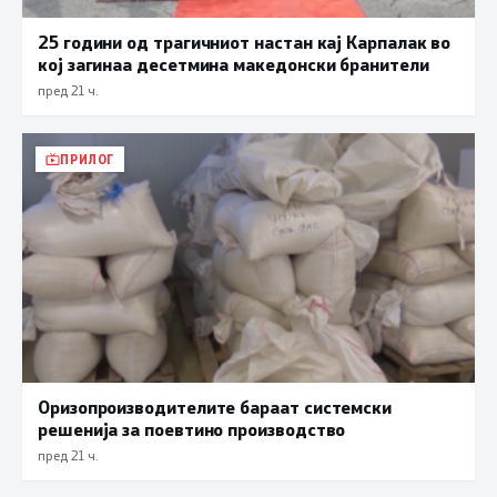
25 години од трагичниот настан кај Карпалак во
кој загинаа десетмина македонски бранители
пред 21 ч.
ПРИЛОГ
Оризопроизводителите бараат системски
решенија за поевтино производство
пред 21 ч.