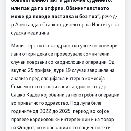
или пак да го отфрли. Обвинителството
може да поведе постапка и без тоа“,
рече д-
р Александар Станков, директор на Институт за
судска медицина.
Министерството за здравство уште во ноември
лани откри дека се проверувале сомнителни
случаи поврзани со кардиолошки операции. Од
вкупно 25 пријави, дури 19 случаи завршиле на
анализа пред специјална интерна комисија.
Сомнежот го отвори лани кардиологот д-р
Сашко Кадев кој обвини за непотребни операции
во приватното здравство. Под лупа биле
годините од 2022 до 2025 период во кој се
правеле кардиолошки интервенции и на товар
на Фондот, но и операции што пациентите ги