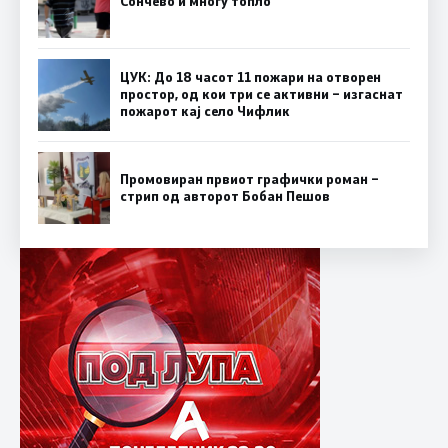
Сончево и многу топло
ЦУК: До 18 часот 11 пожари на отворен
простор, од кои три се активни – изгаснат
пожарот кај село Чифлик
Промовиран првиот графички роман –
стрип од авторот Бобан Пешов