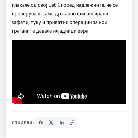
плаќале од свој џеб.Според надлежните, не се
проверувале само државно финансирани
зафати, туку и приватни операции за кои
граѓаните давале илјадници евра.
СПОДЕЛИ: