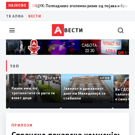
НАЈНОВО
08:38
ЦУК: Попладнево зголемен ризик од појава и брзо ширење
|
ТВ АЛФА
ВЕСТИ
ВЕСТИ
ТОП
12:50
12:47
12:46
Казни има, но
Јавниот и државниот
Во СДС
дии и
тротинетите се уште ги
долг на Македонија се
талого
возат деца
стабилни
е само
нието
копија 
Заев
ПРИЛОЗИ
Странска лекарска комисија: