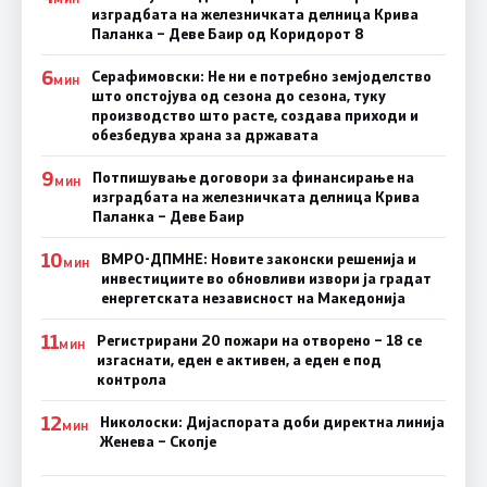
изградбата на железничката делница Крива
Паланка – Деве Баир од Коридорот 8
6
Серафимовски: Не ни е потребно земјоделство
МИН
што опстојува од сезона до сезона, туку
производство што расте, создава приходи и
обезбедува храна за државата
9
Потпишување договори за финансирање на
МИН
изградбата на железничката делница Крива
Паланка – Деве Баир
10
ВМРО-ДПМНЕ: Новите законски решенија и
МИН
инвестициите во обновливи извори ја градат
енергетската независност на Македонија
11
Регистрирани 20 пожари на отворено – 18 се
МИН
изгаснати, еден е активен, а еден е под
контрола
12
Николоски: Дијаспората доби директна линија
МИН
Женева – Скопје