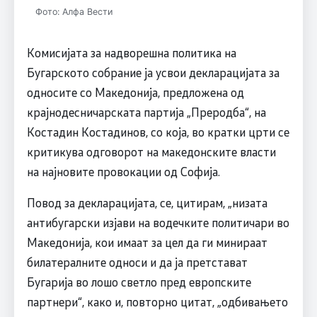
Фото: Алфа Вести
Комисијата за надворешна политика на
Бугарското собрание ја усвои декларацијата за
односите со Македонија, предложена од
крајнодесничарската партија „Преродба“, на
Костадин Костадинов, со која, во кратки црти се
критикува одговорот на македонските власти
на најновите провокации од Софија.
Повод за декларацијата, се, цитирам, „низата
антибугарски изјави на водечките политичари во
Македонија, кои имаат за цел да ги минираат
билатералните односи и да ја претстават
Бугарија во лошо светло пред европските
партнери“, како и, повторно цитат, „одбивањето