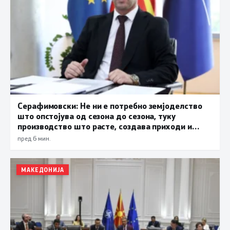
Серафимовски: Не ни е потребно земјоделство
што опстојува од сезона до сезона, туку
производство што расте, создава приходи и
обезбедува храна за државата
пред 6 мин.
МАКЕДОНИЈА