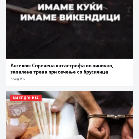
Ангелов: Спречена катастрофа во виничко,
запалена трева при сечење со брусилица
пред 8 ч.
МАКЕДОНИЈА