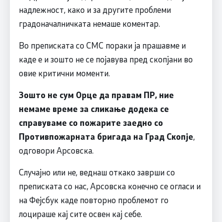
надлежност, како и за другите проблеми
градоначалничката немаше коментар.
Во преписката со СМС пораки ја прашавме и
каде е и зошто не се појавува пред скопјани во
овие критични моменти.
Зошто не сум Орце да правам ПР, ние
немаме време за сликање додека се
справуваме со пожарите заедно со
Противпожарната бригада на Град Скопје
,
одговори Арсовска.
Случајно или не, веднаш откако заврши со
преписката со нас, Арсовска конечно се огласи и
на Фејсбук каде повторно проблемот го
лоцираше кај сите освен кај себе.