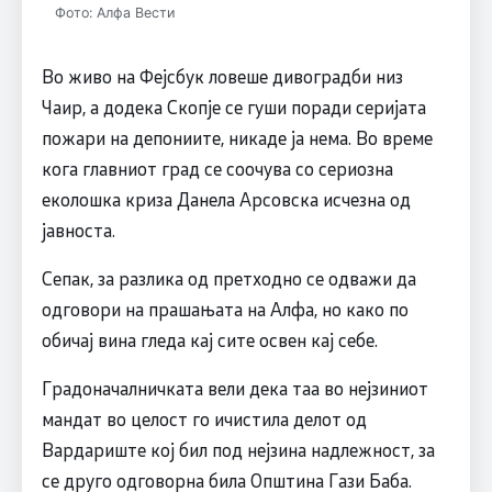
Фото: Алфа Вести
Во живо на Фејсбук ловеше дивоградби низ
Чаир, а додека Скопје се гуши поради серијата
пожари на депониите, никаде ја нема. Во време
кога главниот град се соочува со сериозна
еколошка криза Данела Арсовска исчезна од
јавноста.
Сепак, за разлика од претходно се одважи да
одговори на прашањата на Алфа, но како по
обичај вина гледа кај сите освен кај себе.
Градоначалничката вели дека таа во нејзиниот
мандат во целост го ичистила делот од
Вардариште кој бил под нејзина надлежност, за
се друго одговорна била Општина Гази Баба.