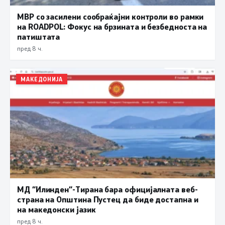
МВР со засилени сообраќајни контроли во рамки
на ROADPOL: Фокус на брзината и безбедноста на
патиштата
пред 8 ч.
МАКЕДОНИЈА
МД “Илинден“-Тирана бара официјалната веб-
страна на Општина Пустец да биде достапна и
на македонски јазик
пред 8 ч.