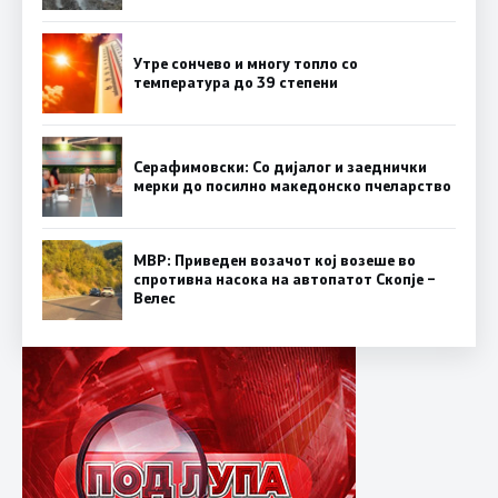
Утре сончево и многу топло со
температура до 39 степени
Серафимовски: Со дијалог и заеднички
мерки до посилно македонско пчеларство
МВР: Приведен возачот кој возеше во
спротивна насока на автопатот Скопје –
Велес