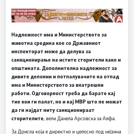
Надлежност има и Министерството за
животна средина кое со Државниот
инспекторат може да делува за
санкционирање на истите сторители како и
општината. Дополнителна надлежност за
дивите депонии и потпалувачите на отпад
има и Министерството за внатрешни
работи. Одговорност треба да барате кај
тие кои ги палат, но и кај МВР што не можат
да ги најдат ниту санкционираат
сторителите
, вели Данела Арсовска за Алфа.
За Дрисла која е директно и целосно под нејзина