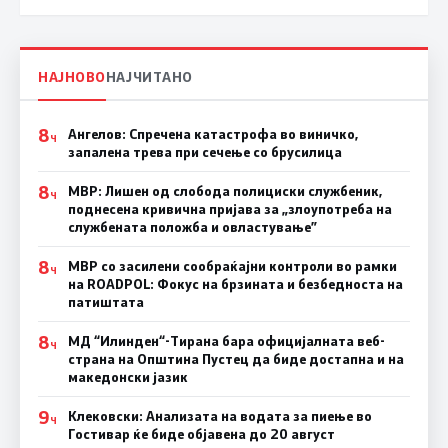
НАЈНОВО
НАЈЧИТАНО
8
Ангелов: Спречена катастрофа во виничко,
Ч
запалена трева при сечење со брусилица
8
МВР: Лишен од слобода полициски службеник,
Ч
поднесена кривична пријава за „злоупотреба на
службената положба и овластување”
8
МВР со засилени сообраќајни контроли во рамки
Ч
на ROADPOL: Фокус на брзината и безбедноста на
патиштата
8
МД “Илинден“-Тирана бара официјалната веб-
Ч
страна на Општина Пустец да биде достапна и на
македонски јазик
9
Клековски: Анализата на водата за пиење во
Ч
Гостивар ќе биде објавена до 20 август