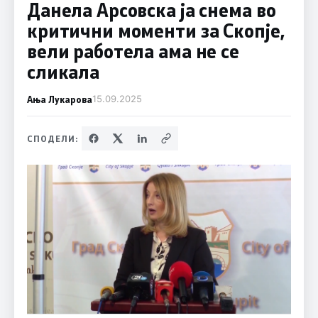
Данела Арсовска ја снема во
критични моменти за Скопје,
вели работела ама не се
сликала
Ања Лукарова
15.09.2025
СПОДЕЛИ: