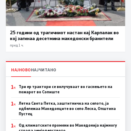
25 години од трагичниот настан кај Карпалак во
кој загинаа десетмина македонски бранители
пред 1 ч.
НАЈНОВО
НАЈЧИТАНО
1
Три ер трактори се вклучуваат во гаснењето на
Ч
пожарот во Сопиште
1
Летна Света Петка, заштитничка на селото, ја
Ч
одбележаа Македонците во село Леска, Општина
Пустец
1
Од климатските промени во Македонија најмногу
Ч
страда земјоделството