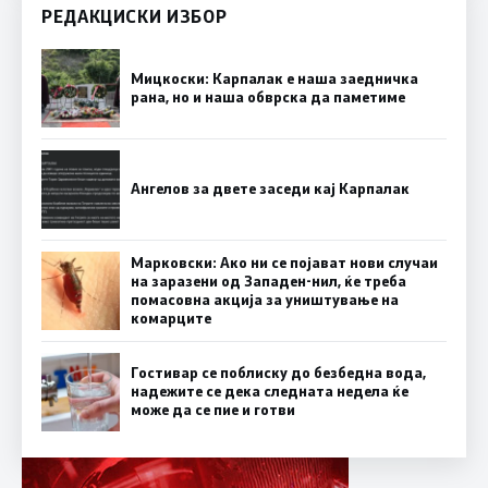
РЕДАКЦИСКИ ИЗБОР
Мицкоски: Карпалак е наша заедничка
рана, но и наша обврска да паметиме
Ангелов за двете заседи кај Карпалак
Марковски: Ако ни се појават нови случаи
на заразени од Западен-нил, ќе треба
помасовна акција за уништување на
комарците
Гостивар се поблиску до безбедна вода,
надежите се дека следната недела ќе
може да се пие и готви