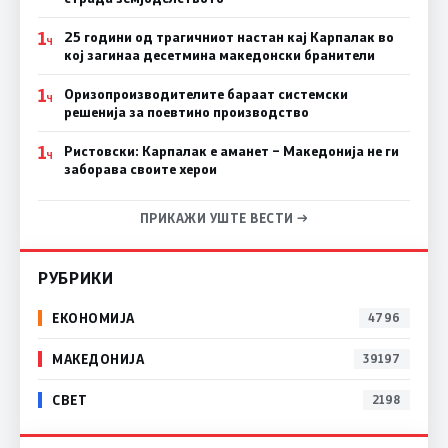
1
25 години од трагичниот настан кај Карпалак во
Ч
кој загинаа десетмина македонски бранители
1
Оризопроизводителите бараат системски
Ч
решенија за поевтино производство
1
Ристовски: Карпалак е аманет – Македонија не ги
Ч
заборава своите херои
ПРИКАЖИ УШТЕ ВЕСТИ →
РУБРИКИ
ЕКОНОМИЈА
4796
МАКЕДОНИЈА
39197
СВЕТ
2198