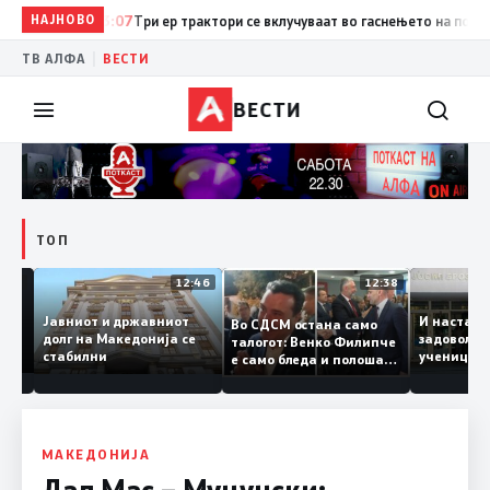
НАЈНОВО
13:07
Три ер трактори се вклучуваат во гаснењето на пожарот
|
ТВ АЛФА
ВЕСТИ
ВЕСТИ
ТОП
12:47
12:46
12:38
Јавниот и државниот
И наст
Во СДСМ остана само
те ги
долг на Македонија се
задовол
талогот: Венко Филипче
стабилни
учениц
е само бледа и полоша
од држ
копија дури и од Зоран
Заев
МАКЕДОНИЈА
Дал Мас – Муцунски: