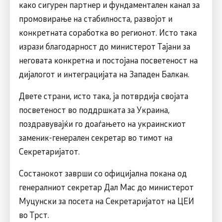
како сигурен партнер и фундаментален канал за
промовирање на стабилноста, развојот и
конкретната соработка во регионот. Исто така
изрази благодарност до министерот Тајани за
неговата конкретна и постојана посветеност на
дијалогот и интеграцијата на Западен Балкан.
Двете страни, исто така, ја потврдија својата
посветеност во поддршката за Украина,
поздравувајќи го доаѓањето на украинскиот
заменик-генерален секретар во тимот на
Секретаријатот.
Состанокот заврши со официјална покана од
генералниот секретар Дал Мас до министерот
Муцунски за посета на Секретаријатот на ЦЕИ
во Трст.