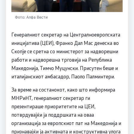
Фото: Алфа Вести
Генералниот секретар на Централноевропската
иницијатива (ЦЕИ), Франко Дал Мас денеска во
Скопје се сретна со министерот за надворешни
работи и надворешна трговија на Република
Македонија, Тимчо Муцунски. Присутен беше и
италијанскиот амбасадор, Паоло Палминтери.
За време на состанокот, како што информира
МНРиНТ, генералниот секретар ги
презентираше приоритетите на ЦЕИ,
потврдувајќи ја поддршката на оваа
организација за европскиот пат на Македонија и
признавајќи ја активната и конструктивна улога