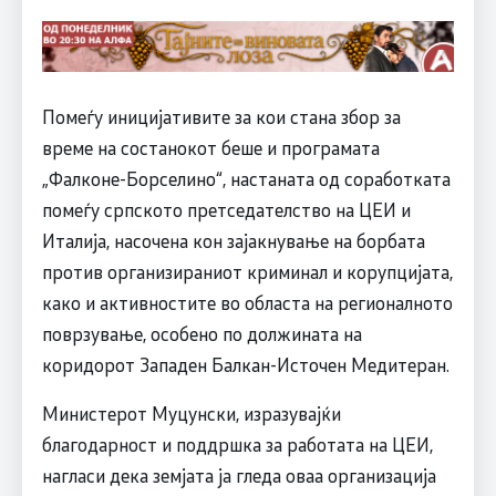
Помеѓу иницијативите за кои стана збор за
време на состанокот беше и програмата
„Фалконе-Борселино“, настаната од соработката
помеѓу српското претседателство на ЦЕИ и
Италија, насочена кон зајакнување на борбата
против организираниот криминал и корупцијата,
како и активностите во областа на регионалното
поврзување, особено по должината на
коридорот Западен Балкан-Источен Медитеран.
Министерот Муцунски, изразувајќи
благодарност и поддршка за работата на ЦЕИ,
нагласи дека земјата ја гледа оваа организација