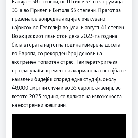
Капија – 38 степени, во Штип е 37, во Струмица
36, а во Прилеп и Битола 35 степени. Прагот за
преземање вонредна акција е очекувано
највисок во Гевгелија во јули и август 41 степен.
Во акцискиот план стои дека 2023-та година
била втората најтопла година измерена досега
во Европа, со рекорден број денови на
екстремен топлотен стрес. Температурите за
прогласување временска алармантна состојба се
намалени бидејќи според една студија, околу
48.000 смртни случаи во 35 европски земји, во
летото 2023 година, се должат на изложеноста
на екстремни жештини.