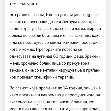
температурите.
Без разлика на тоа, Институтот за јавно здравје
излезе со препораки да се избегнува престој на
сонце од 11 до 17 часот, да се носи лесна, широка
облека во светли бои, капа и очила за сонце, како
и да се престојува во климатизирани простории
кога е можно. Препораките посебно се
однесуваат на луѓе над 60 години, деца, бремени
жени, хронично болни, лица со прекумерна
тежина, оние со ментални нарушувања и граѓани
кои примаат специфични терапии.
Во планот кој е променет по 14 години, опишан е
како прецизно и навремено да профункционира
системот на најава на топлински бранови, кои
мерки и активности за заштита да се спроведат,