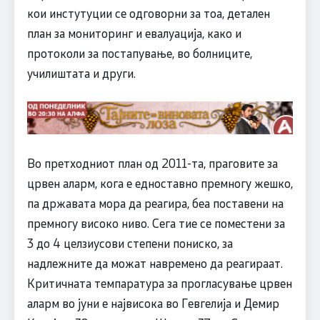
кои инстутуции се одговорни за тоа, детален
план за мониторинг и евалуација, како и
протоколи за постапување, во болниците,
училиштата и други.
Во претходниот план од 2011-та, праговите за
црвен аларм, кога е едноставно премногу жешко,
па државата мора да реагира, беа поставени на
премногу високо ниво. Сега тие се поместени за
3 до 4 целзиусови степени пониско, за
надлежните да можат навремено да реагираат.
Критичната темпаратура за прогласување црвен
аларм во јуни е највисока во Гевгелија и Демир