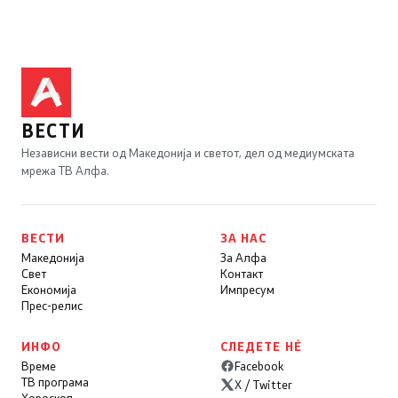
ВЕСТИ
Независни вести од Македонија и светот, дел од медиумската
мрежа ТВ Алфа.
ВЕСТИ
ЗА НАС
Македонија
За Алфа
Свет
Контакт
Економија
Импресум
Прес-релис
ИНФО
СЛЕДЕТЕ НÉ
Време
Facebook
ТВ програма
X / Twitter
Хороскоп