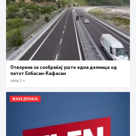
Отворена за сообраќај уште една делница од
патот Елбасан-Ќафасан
пред 2 ч.
МАКЕДОНИЈА