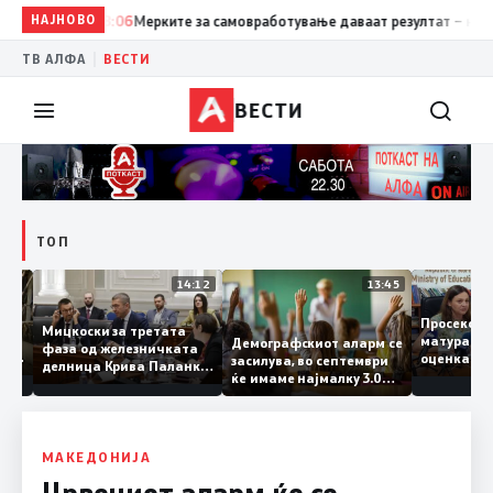
НАЈНОВО
18:06
Мерките за самовработување даваат резултат – невработ
|
ТВ АЛФА
ВЕСТИ
ВЕСТИ
ТОП
15:20
14:12
13:45
Просек
Мицкоски за третата
матура 
Демографскиот аларм се
фаза од железничката
о: Во
оценка 
засилува, во септември
делница Крива Паланка
а 22
ќе имаме најмалку 3.000
– Деве Баир: Проектот
првачиња помалку
нема да заврши на
половина тунел во слепа
улица, сега имаме
целина
МАКЕДОНИЈА
Црвениот аларм ќе се