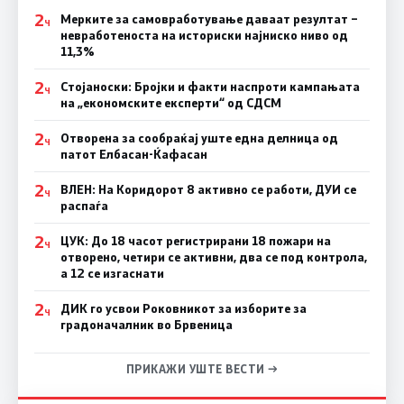
2
Мерките за самовработување даваат резултат –
Ч
невработеноста на историски најниско ниво од
11,3%
2
Стојаноски: Бројки и факти наспроти кампањата
Ч
на „економските експерти“ од СДСM
2
Отворена за сообраќај уште една делница од
Ч
патот Елбасан-Ќафасан
2
ВЛЕН: На Коридорот 8 активно се работи, ДУИ се
Ч
распаѓа
2
ЦУК: До 18 часот регистрирани 18 пожари на
Ч
отворено, четири се активни, два се под контрола,
а 12 се изгаснати
2
ДИК го усвои Роковникот за изборите за
Ч
градоначалник во Брвеница
ПРИКАЖИ УШТЕ ВЕСТИ →