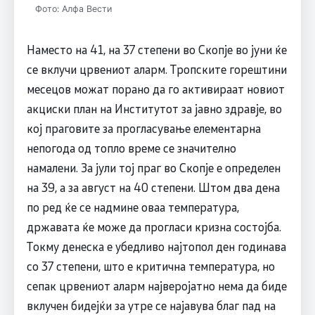
Фото: Алфа Вести
Наместо на 41, на 37 степени во Скопје во јуни ќе
се вклучи црвениот аларм. Тропските горештини
месецов можат порано да го активираат новиот
акциски план на Институтот за јавно здравје, во
кој праговите за прогласување елементарна
непогода од топло време се значително
намалени. За јули тој праг во Скопје е определен
на 39, а за август на 40 степени. Штом два дена
по ред ќе се надмине оваа температура,
државата ќе може да прогласи кризна состојба.
Токму денеска е убедливо најтопол ден годинава
со 37 степени, што е критична температура, но
сепак црвениот аларм најверојатно нема да биде
вклучен бидејќи за утре се најавува благ пад на