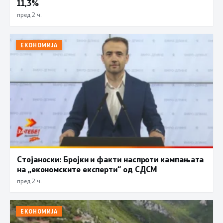
11,3%
пред 2 ч.
ЕКОНОМИЈА
Стојаноски: Бројки и факти наспроти кампањата
на „економските експерти“ од СДСM
пред 2 ч.
ЕКОНОМИЈА