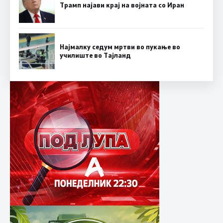
Трамп најави крај на војната со Иран
Најмалку седум мртви во пукање во
училиште во Тајланд