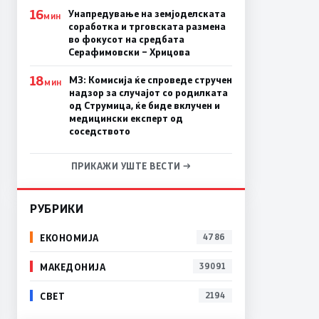
16
Унапредување на земјоделската
МИН
соработка и трговската размена
во фокусот на средбата
Серафимовски – Хрицова
18
МЗ: Комисија ќе спроведе стручен
МИН
надзор за случајот со родилката
од Струмица, ќе биде вклучен и
медицински експерт од
соседството
ПРИКАЖИ УШТЕ ВЕСТИ →
РУБРИКИ
ЕКОНОМИЈА
4786
МАКЕДОНИЈА
39091
СВЕТ
2194