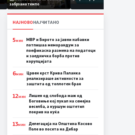
по штетите од невремето
забрзано темпо
НАЈНОВО
НАЈЧИТАНО
5
МВР и Бирото за јавни набавки
МИН
потпишаа меморандум за
поефикасна размена на податоци
и заедничка борба против
корупцијата
6
Црвен крст Крива Паланка
МИН
реализираше активности за
заштита од топлотен бран
12
Лишен од слобода маж од
МИН
Боговиње кој пукал на семејна
веселба, а куршум оштетил
покрив на куќа
13
Делегација на Општина Косово
МИН
Поле во посета на Дебар