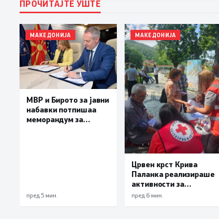
ПРОЧИТАЈТЕ УШТЕ
МАКЕДОНИЈА
МАКЕДОНИЈА
МВР и Бирото за јавни
набавки потпишаа
меморандум за
поефикасна размена
на податоци и
заедничка борба
против корупцијата
Црвен крст Крива
Паланка реализираше
активности за
заштита од топлотен
пред 5 мин.
пред 6 мин.
бран