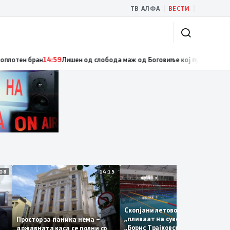
|
|
ТВ АЛФА
ВЕСТИ
корупцијата
15:05
Црвен крст Крива Паланка реализираше активности за 
09:08
14:15
13:
о
Скопјани летово ќе мора да
„пливаат на суво“: базенот С
Простор за паника нема –
т
„Борис Трајковски“ е затворе
државната каса се полни со