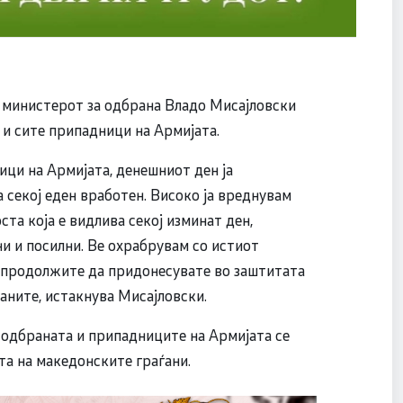
, министерот за одбрана Владо Мисајловски
 и сите припадници на Армијата.
ци на Армијата, денешниот ден ја
 секој еден вработен. Високо ја вреднувам
та која е видлива секој изминат ден,
и и посилни. Ве охрабрувам со истиот
а продолжите да придонесувате во заштитата
аните, истакнува Мисајловски.
 одбраната и припадниците на Армијата се
та на македонските граѓани.