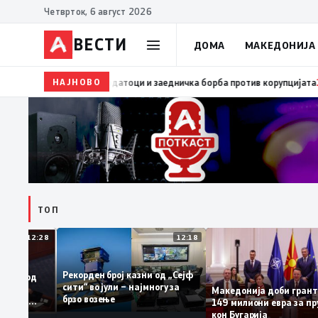
Четврток, 6 август 2026
ВЕСТИ
ДОМА
МАКЕДОНИЈА
НАЈНОВО
15:06
МВР и Бирото за јавни набавки потпишаа мем
ТОП
12:28
12:18
Рекорден број казни од „Сејф
сплашени од
сити“ во јули – најмногу за
леми
Македонија доби гр
брзо возење
луираа во
149 милиони евра з
иоти
кон Бугарија