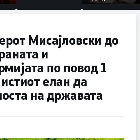
Коридор 8, Македонија
станува раскрсница на
Балканот
ерот Мисајловски до
раната и
мијата по повод 1
 истиот елан да
носта на државата