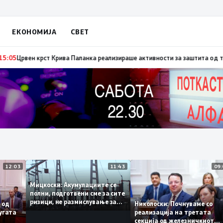
ЕКОНОМИЈА
СВЕТ
орандум за поефикасна размена на податоци и заедничка борба против 
12:03
11:43
Мицкоски: Акумулациите се
полни, подготвени сме за сите
ризици, не размислување за
ант од
Николоски: Почнуваме с
поскапување на струјата
а пругата
реализација на третата
секција од железничкио