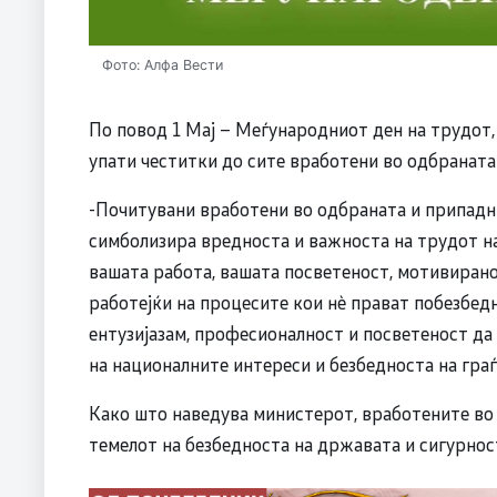
Фото: Алфа Вести
По повод 1 Мај – Меѓународниот ден на трудот
упати честитки до сите вработени во одбраната
-Почитувани вработени во одбраната и припадни
симболизира вредноста и важноста на трудот на
вашата работа, вашата посветеност, мотивиранос
работејќи на процесите кои нè прават побезбедн
ентузијазам, професионалност и посветеност д
на националните интереси и безбедноста на граѓ
Како што наведува министерот, вработените во
темелот на безбедноста на државата и сигурнос