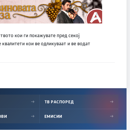
твото кои ги покажувате пред секој
е квалитети кои ве одликуваат и ве водат
→
ТВ РАСПОРЕД
→
ОВИ
→
ЕМИСИИ
→