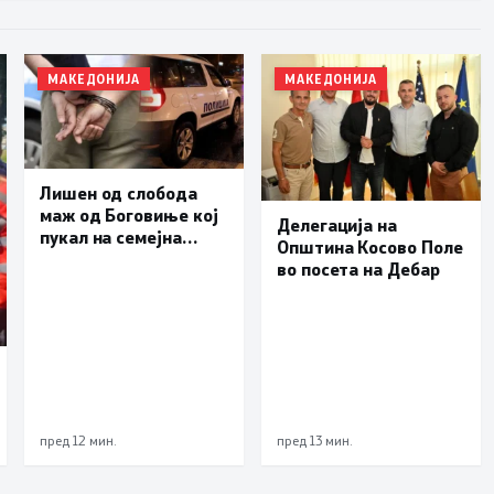
МАКЕДОНИЈА
МАКЕДОНИЈА
Лишен од слобода
маж од Боговиње кој
Делегација на
пукал на семејна
Општина Косово Поле
веселба, а куршум
во посета на Дебар
оштетил покрив на
куќа
пред 12 мин.
пред 13 мин.