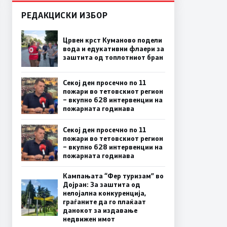
РЕДАКЦИСКИ ИЗБОР
Црвен крст Куманово подели
вода и едукативни флаери за
заштита од топлотниот бран
Секој ден просечно по 11
пожари во тетовскиот регион
– вкупно 628 интервенции на
пожарната годинава
Секој ден просечно по 11
пожари во тетовскиот регион
– вкупно 628 интервенции на
пожарната годинава
Кампањата “Фер туризам” во
Дојран: За заштита од
нелојална конкуренција,
граѓаните да го плаќаат
данокот за издавање
недвижен имот