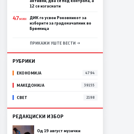
активни, два се под контрола, а
12 се изгаснати
47
ДИК го усвои Роковникот за
МИН
изборите за градоначалник во
Брвеница
ПРИКАЖИ УШТЕ ВЕСТИ →
РУБРИКИ
ЕКОНОМИЈА
4794
МАКЕДОНИЈА
39155
СВЕТ
2198
РЕДАКЦИСКИ ИЗБОР
Од 19 август музички