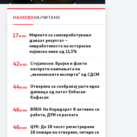
првачиња помалку
па
ина
НАЈНОВО
НАЈЧИТАНО
17
Мерките за самовработување
МИН
даваат резултат –
невработеноста на историски
најниско ниво од 11,3%
42
Стојаноски: Бројки и факти
МИН
наспроти кампањата на
„економските експерти“ од СДСM
44
Отворена за сообраќај уште една
МИН
делница од патот Елбасан-
Ќафасан
46
ВЛЕН: На Коридорот 8 активно се
МИН
работи, ДУИ се распаѓа
46
ЦУК: До 18 часот регистрирани
МИН
18 пожари на отворено, четири се