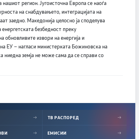
 нашиот регион. Југоисточна Европа се наоѓа
урноста на снабдувањето, интеграцијата на
аат заедно. Македонија целосно ја споделува
на енергетската безбедност преку
а обновливите извори на енергија и
 на ЕУ – нагласи министерката Божиновска на
а ниедна земја не може сама да се справи со
→
ТВ РАСПОРЕД
→
ОВИ
→
ЕМИСИИ
→