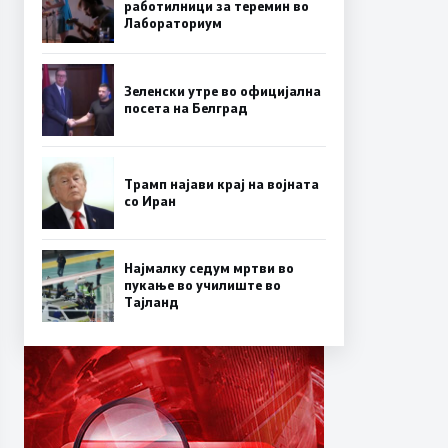
работилници за теремин во
Лабораториум
Зеленски утре во официјална
посета на Белград
Трамп најави крај на војната
со Иран
Најмалку седум мртви во
пукање во училиште во
Тајланд