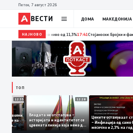
Петок, 7 август 2026
ВЕСТИ
ДОМА
МАКЕДОНИЈА
НАЈНОВО
18:06
Мерките за самовработување даваат резултат –
ТОП
12:35
12:28
Владата не отстапува –
те се задоволни
Цените остануваа
историјата и идентитетот се
 учениците на
– Инфлација од са
црвената линија која нема да
државната
месечно и 2,3% на
се погази
ниво