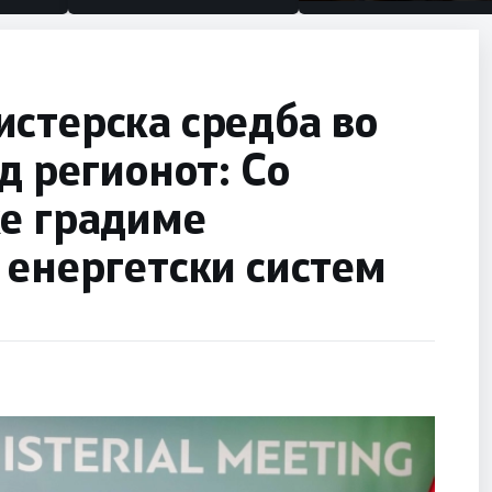
половина тунел во сле
улица, сега имаме цел
стерска средба во
д регионот: Со
ќе градиме
 енергетски систем