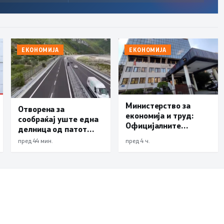
ЕКОНОМИЈА
ЕКОНОМИЈА
Министерство за
Отворена за
економија и труд:
сообраќај уште една
Официјалните
делница од патот
показатели не
Елбасан-Ќафасан
пред 44 мин.
пред 4 ч.
упатуваат на потреба
од воведување нови
интервентни мерки,
ценовните движења
се стабилни