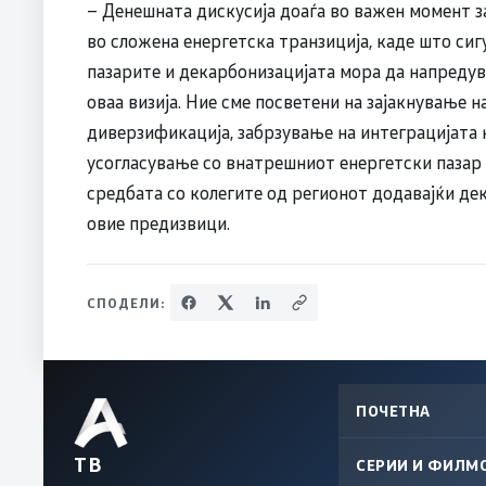
– Денешната дискусија доаѓа во важен момент за
во сложена енергетска транзиција, каде што сиг
пазарите и декарбонизацијата мора да напредув
оваа визија. Ние сме посветени на зајакнување 
диверзификација, забрзување на интеграцијата н
усогласување со внатрешниот енергетски пазар
средбата со колегите од регионот додавајќи дек
овие предизвици.
СПОДЕЛИ:
ПОЧЕТНА
ТВ
СЕРИИ И ФИЛМ