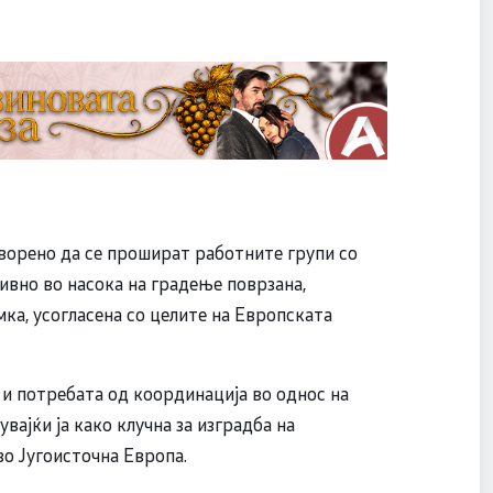
оворено да се прошират работните групи со
ивно во насока на градење поврзана,
ка, усогласена со целите на Европската
и потребата од координација во однос на
вајќи ја како клучна за изградба на
о Југоисточна Европа.