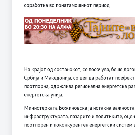
соработка во понатамошниот период.
На крајот од состанокот, се посочува, беше дог
Србија и Македонија, со цел да работат поефект
поотпорна, одржлива регионална енергетска рам
енергетска унија.
Министерката Божиновска ја истакна важноста 
инфраструктурата, пазарите и политиките, оцену
поотпорен и поконкурентен енергетски систем в