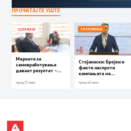
ПРОЧИТАЈТЕ УШТЕ
ЕКОНОМИЈА
ПРИЛОГ
Мерките за
Стојаноски: Бројки и
самовработување
факти наспроти
даваат резултат –
кампањата на
невработеноста на
„економските
историски најниско
пред 17 мин.
пред 42 мин.
експерти“ од СДСM
ниво од 11,3%