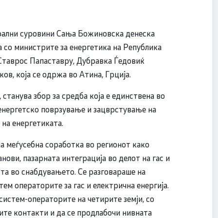
ерални суровини Сања Божиновска денеска
 со министрите за енергетика на Република
, Ставрос Папаставру, Дубравка Ѓедовиќ
в, која се одржа во Атина, Грција.
танува збор за средба која е единствена во
 енергетско поврзување и зацврстување на
 на енергетиката.
а меѓусебна соработка во регионот како
ови, пазарната интеграција во делот на гас и
ста во снабдувањето. Се разговараше на
ем операторите за гас и електрична енергија.
истем-операторите на четирите земји, со
ите контакти и да се продлабочи нивната