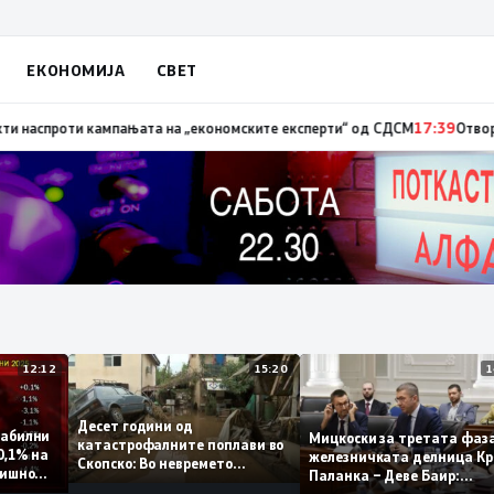
ЕКОНОМИЈА
СВЕТ
 невработеноста на историски најниско ниво од 11,3%
17:41
Стојаноски:
12:12
15:20
Десет години од
т стабилни
Мицкоски за третата 
катастрофалните поплави во
мо 0,1% на
железничката делниц
Скопско: Во невремето
 годишно
Паланка – Деве Баир:
загинаа 22 лица
Проектот нема да зав