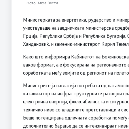
Фото: Алфа Вести
Министерката за енергетика, рударство и мин
учествуваше на заедничката министерска средба
Грција, Република Србија и Република Бугарија
Хандановиќ, и заменик-министерот Кирил Темелко
Како што информира Кабинетот на Божиновска, с
ваков формат, а е фокусирана на регионалното
соработката меѓу земјите од регионот на полето
Министрите ја нагласија потребата од натамошн
катализатор на инфраструктурните развојни план
електрична енергија, флексибилноста и сигурно
техничко ниво со владините претставници и сист
Беше потенцирана одличната соработка помеѓу с
дополнително барање да се интензивираат нивн