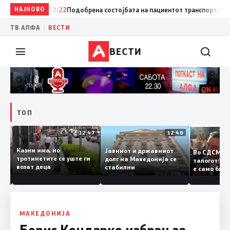
НАЈНОВО
12:22
Подобрена состојбата на пациентот транспортиран од Т
|
ТВ АЛФА
ВЕСТИ
ВЕСТИ
ТОП
12:50
12:47
12:46
Казни има, но
Јавниот и државниот
Во СДСМ
ии и
тротинетите се уште ги
долг на Македонија се
талогот:
возат деца
стабилни
е само б
ето
копија д
Заев
МАКЕДОНИЈА
Борис Кондарко избран за