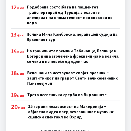
12
Подобрена состојбата на пациентот
МИН
транспортиран од Турција, лекарите
апелираат на внимателност при скокови во
вода
13
Почина Мила Камбовска, поранешен судија на
МИН
Врховниот суд
14
На граничните премини Табановце, Пелинце и
МИН
Богородица зголемена фреквенција на возила,
се чека и по повеќе од еден час
18
Велешани го чествуваат својот празник –
МИН
заштитникот на градот Свети великомаченик
Пантелејмон
19
Трета иселеничка средба во Видовиште
МИН
20
35 години независност на Македонија –
МИН
објавено видео пред вечерашниот музичко-
сценски спектакл во Охрид