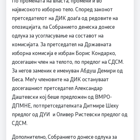
По промената на власта, промени и во
највисокото изборно тело. Според законот
претседателот на ДИК доаѓа од редовите на
опозицијата, па Собранието денеска донесе
одлука за усогласување на составот на
комисијата. За претседател на Државната
изборна комисија е избран Борис Кондарко,
досегашен член на телото, по предлог на СДСМ.
За негов заменик е именуван Абдуш Демири од
Беса. Меѓу членовите на ДИК остануваат
досегашниот претседател Александар
Даштевски кој беше предложен од ВМРО-
ДПМНЕ, потпретседателката Дитмире Шеху
предлог од ДУИ и Оливер Ристевски предлог од
СДСМ.
Дополнително, Собранието донесе одлука за