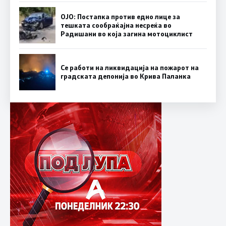
ОЈО: Постапка против едно лице за
тешката сообраќајна несреќа во
Радишани во која загина мотоциклист
Се работи на ликвидација на пожарот на
градската депонија во Крива Паланка