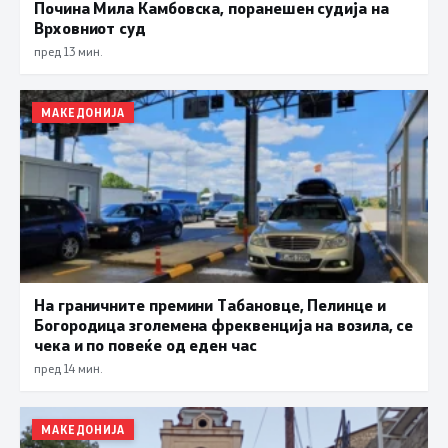
Почина Мила Камбовска, поранешен судија на
Врховниот суд
пред 13 мин.
МАКЕДОНИЈА
На граничните премини Табановце, Пелинце и
Богородица зголемена фреквенција на возила, се
чека и по повеќе од еден час
пред 14 мин.
МАКЕДОНИЈА