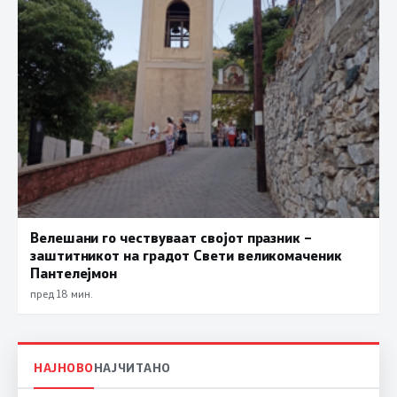
Велешани го чествуваат својот празник –
заштитникот на градот Свети великомаченик
Пантелејмон
пред 18 мин.
НАЈНОВО
НАЈЧИТАНО