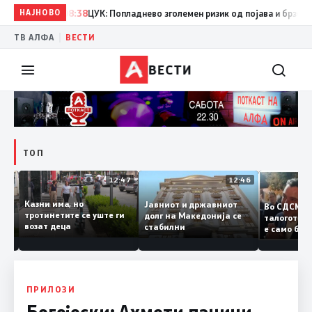
НАЈНОВО
08:38
ЦУК: Попладнево зголемен ризик од појава и брзо ширењ
|
ТВ АЛФА
ВЕСТИ
ВЕСТИ
ТОП
12:50
12:47
12:46
Казни има, но
Јавниот и државниот
Во СДСМ
дии и
тротинетите се уште ги
долг на Македонија се
талогот
возат деца
стабилни
е само 
ието
копија 
Заев
ПРИЛОЗИ
Богојески: Ахмети паничи