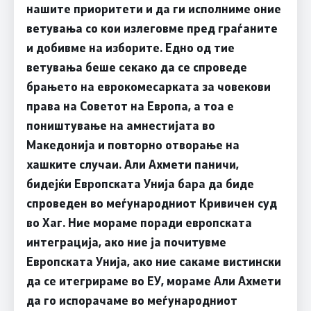
нашите приоритети и да ги исполниме оние
ветувања со кои излеговме пред граѓаните
и добивме на изборите. Едно од тие
ветувања беше секако да се спроведе
брањето на еврокомесарката за човекови
права на Советот на Европа, а тоа е
поништување на амнестијата во
Македонија и повторно отворање на
хашките случаи. Али Ахмети паничи,
бидејќи Европската Унија бара да биде
спроведен во меѓународниот Кривичен суд
во Хаг. Ние мораме поради европската
интеграција, ако ние ја почитувме
Европската Унија, ако ние сакаме вистински
да се итегрираме во ЕУ, мораме Али Ахмети
да го испорачаме во меѓународниот