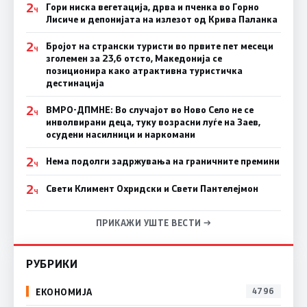
2
Гори ниска вегетација, дрва и пченка во Горно
Ч
Лисиче и депонијата на излезот од Крива Паланка
2
Бројот на странски туристи во првите пет месеци
Ч
зголемен за 23,6 отсто, Македонија се
позиционира како атрактивна туристичка
дестинација
2
ВМРО-ДПМНЕ: Во случајот во Ново Село не се
Ч
инволвирани деца, туку возрасни луѓе на Заев,
осудени насилници и наркомани
2
Нема подолги задржувања на граничните премини
Ч
2
Свети Климент Охридски и Свети Пантелејмон
Ч
ПРИКАЖИ УШТЕ ВЕСТИ →
РУБРИКИ
ЕКОНОМИЈА
4796