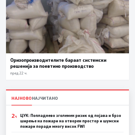
Оризопроизводителите бараат системски
решенија за поевтино производство
пред 22 ч.
НАЈНОВО
НАЈЧИТАНО
2
ЦУК: Попладнево зголемен ризик од појава и брзо
Ч
ширење на пожари на отворен простор и шумски
пожари поради многу висок FWI