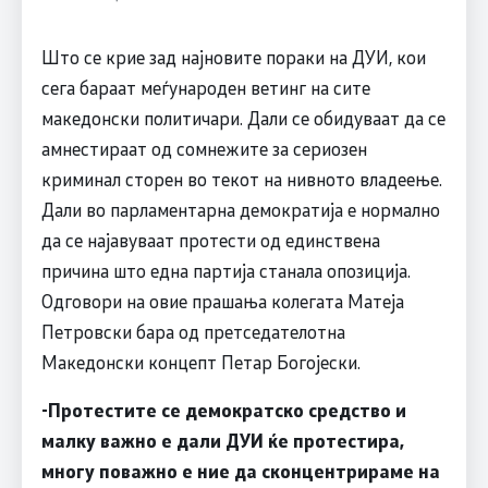
Што се крие зад најновите пораки на ДУИ, кои
сега бараат меѓународен ветинг на сите
македонски политичари. Дали се обидуваат да се
амнестираат од сомнежите за сериозен
криминал сторен во текот на нивното владеење.
Дали во парламентарна демократија е нормално
да се најавуваат протести од единствена
причина што една партија станала опозиција.
Одговори на овие прашања колегата Матеја
Петровски бара од претседателотна
Македонски концепт Петар Богојески.
-Протестите се демократско средство и
малку важно е дали ДУИ ќе протестира,
многу поважно е ние да сконцентрираме на