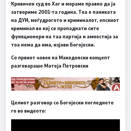
Кривичен суд во Хаг и мораме правно да ја
затвориме 2001-та година. Тоа е паниката
на ДУИ, меѓудрогото и криминалот, епскиот
криминал во кој се пропаднати сите
функционери на таа партија и амнестија за
тоа нема да има, изјави Богојески.
Со првиот човек на Македонски концепт
разговараше Матеја Петровски
Целиот разговор со Богојески погледнете
го во видеото: