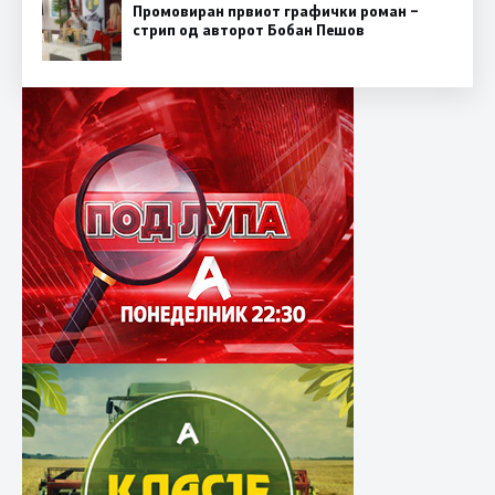
Промовиран првиот графички роман –
стрип од авторот Бобан Пешов