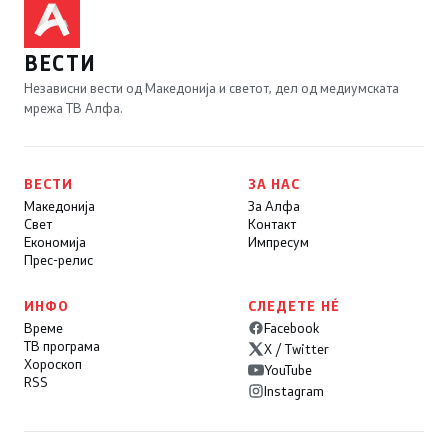
ВЕСТИ
Независни вести од Македонија и светот, дел од медиумската
мрежа ТВ Алфа.
ВЕСТИ
ЗА НАС
Македонија
За Алфа
Свет
Контакт
Економија
Импресум
Прес-релис
ИНФО
СЛЕДЕТЕ НÉ
Време
Facebook
ТВ програма
X / Twitter
Хороскоп
YouTube
RSS
Instagram