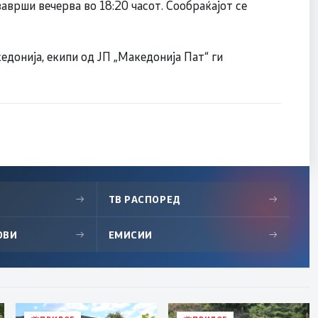
аврши вечерва во 18:20 часот. Сообраќајот се
едонија, екипи од ЈП „Македонија Пат“ ги
→
ТВ РАСПОРЕД
→
ОВИ
→
ЕМИСИИ
→