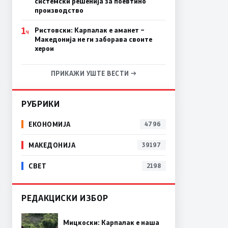
системски решенија за поевтино
производство
1
Ристовски: Карпалак е аманет –
Ч
Македонија не ги заборава своите
херои
ПРИКАЖИ УШТЕ ВЕСТИ →
РУБРИКИ
ЕКОНОМИЈА
4796
МАКЕДОНИЈА
39197
СВЕТ
2198
РЕДАКЦИСКИ ИЗБОР
Мицкоски: Карпалак е наша