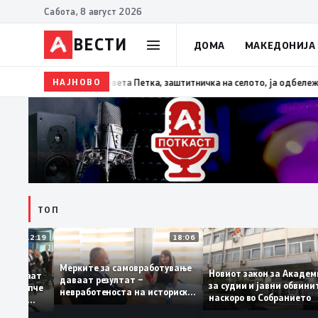
Сабота, 8 август 2026
ВЕСТИ
ДОМА
МАКЕДОНИЈА
НАЈНОВО
13:07
Три ер трактори се вклучуваат во гаснење
ТОП
12:19
18:06
Мерките за самовработување
Новиот закон за Ака
препознаваат
даваат резултат –
за судии и јавни обв
СМ: „Филипче
невработеноста на историски
наскоро во Собрание
хирург, не
најниско ниво од 11,3%
а со