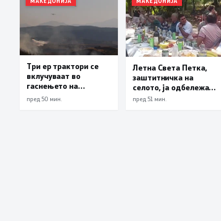
МАКЕДОНИЈА
МАКЕДОНИЈА
Три ер трактори се
Летна Света Петка,
вклучуваат во
заштитничка на
гаснењето на
селото, ја одбележаа
пожарот во Сопиште
Македонците во село
пред 50 мин.
пред 51 мин.
Леска, Општина
Пустец