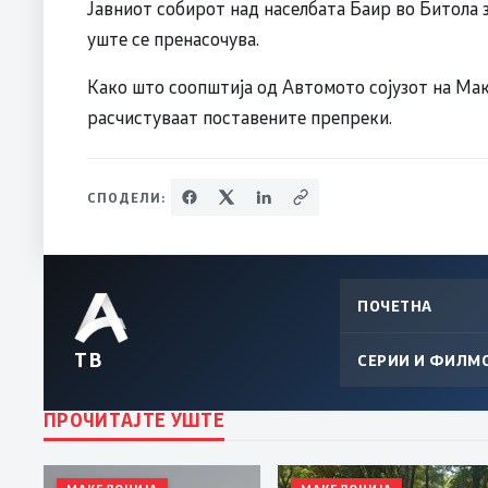
Јавниот собирот над населбата Баир во Битола з
уште се пренасочува.
Како што соопштија од Автомото сојузот на Мак
расчистуваат поставените препреки.
СПОДЕЛИ:
ПОЧЕТНА
ТВ
СЕРИИ И ФИЛМ
ПРОЧИТАЈТЕ УШТЕ