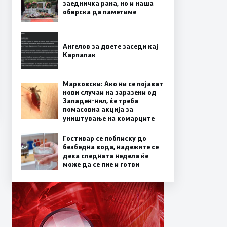
заедничка рана, но и наша
обврска да паметиме
Ангелов за двете заседи кај
Карпалак
Марковски: Ако ни се појават
нови случаи на заразени од
Западен-нил, ќе треба
помасовна акција за
уништување на комарците
Гостивар се поблиску до
безбедна вода, надежите се
дека следната недела ќе
може да се пие и готви