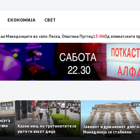
ЕКОНОМИЈА
СВЕТ
то на пожарот во Сопиште
13:06
Летна Света Петка, заштитничка на селот
12:50
12:47
демијата
инители
Казни има, но тротинетите се
Јавниот и државниот дол
то
уште ги возат деца
Македонија се стабилни