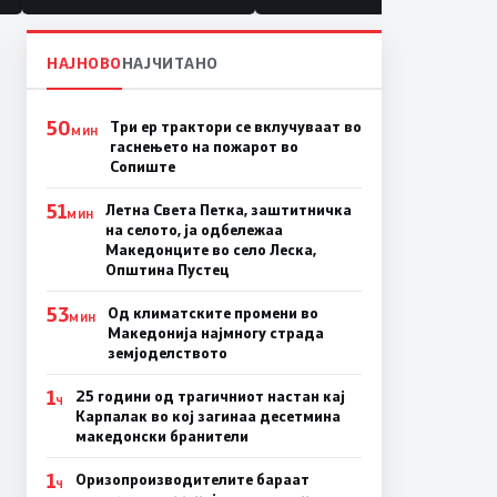
НАЈНОВО
НАЈЧИТАНО
50
Три ер трактори се вклучуваат во
МИН
гаснењето на пожарот во
Сопиште
51
Летна Света Петка, заштитничка
МИН
на селото, ја одбележаа
Македонците во село Леска,
Општина Пустец
53
Од климатските промени во
МИН
Македонија најмногу страда
земјоделството
1
25 години од трагичниот настан кај
Ч
Карпалак во кој загинаа десетмина
македонски бранители
1
Оризопроизводителите бараат
Ч