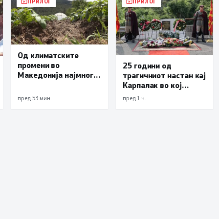
ПРИЛОГ
ПРИЛОГ
Од климатските
промени во
25 години од
Македонија најмногу
трагичниот настан кај
страда
Карпалак во кој
земјоделството
загинаа десетмина
пред 53 мин.
пред 1 ч.
македонски
бранители