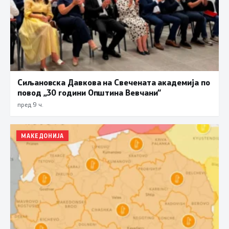
Сиљановска Давкова на Свечената академија по
повод „30 години Општина Вевчани“
пред 9 ч.
МАКЕДОНИЈА