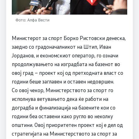
Фото: Алфа Вести
Министерот за спорт Борко Ристовски денеска,
заедно со градоначалникот на Штип, Иван
Јорданов, и економскиот оператор, го означи
продолжувањето на изградбата на базенот во
овој град – проект кој од претходната власт со
години беше заглавен и оставен недовршен.
Со овој чекор, Министерството за спорт го
исполнува ветувањето дека ќе работи на
доградба и финализација на базените кои со
години беа оставени како ругло во неколку
општини. Овој приоритетен проект кој е дел од
стратегијата на Министерството за спорт за