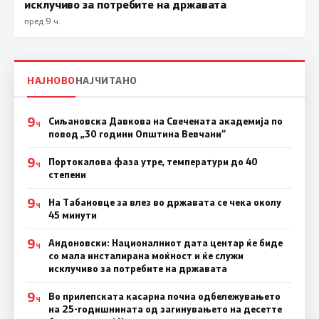
исклучиво за потребите на државата
пред 9 ч.
НАЈНОВО
НАЈЧИТАНО
9
Сиљановска Давкова на Свечената академија по
Ч
повод „30 години Општина Вевчани“
9
Портокалова фаза утре, температури до 40
Ч
степени
9
На Табановце за влез во државата се чека околу
Ч
45 минути
9
Андоновски: Националниот дата центар ќе биде
Ч
со мала инсталирана моќност и ќе служи
исклучиво за потребите на државата
9
Во прилепската касарна почна одбележувањето
Ч
на 25-годишнината од загинувањето на десетте