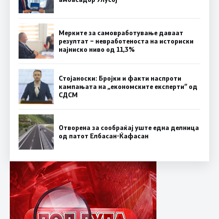
Мерките за самовработување даваат
резултат – невработеноста на историски
најниско ниво од 11,3%
Стојаноски: Бројки и факти наспроти
кампањата на „економските експерти“ од
СДСM
Отворена за сообраќај уште една делница
од патот Елбасан-Ќафасан