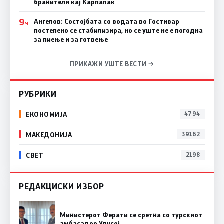
бранители кај Карпалак
9
Ангелов: Состојбата со водата во Гостивар
Ч
постепено се стабилизира, но се уште не е погодна
за пиење и за готвење
ПРИКАЖИ УШТЕ ВЕСТИ →
РУБРИКИ
ЕКОНОМИЈА
4794
МАКЕДОНИЈА
39162
СВЕТ
2198
РЕДАКЦИСКИ ИЗБОР
Министерот Ферати се сретна со турскиот
амбасадор Улусој