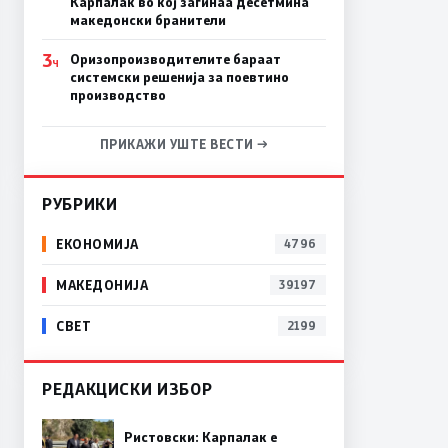
Карпалак во кој загинаа десетмина
македонски бранители
3
Оризопроизводителите бараат
Ч
системски решенија за поевтино
производство
ПРИКАЖИ УШТЕ ВЕСТИ →
РУБРИКИ
ЕКОНОМИЈА
4796
МАКЕДОНИЈА
39197
СВЕТ
2199
РЕДАКЦИСКИ ИЗБОР
Ристовски: Карпалак е