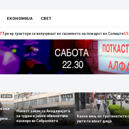
ЕКОНОМИЈА
СВЕТ
рбија: Вучиќ му рече на Зеленски дека не е оптимист за патот кон ЕУ на
18:06
12:50
ботување
Новиот закон за Академијата
за судии и јавни обвинители
Казни има, но тротинети
историски
наскоро во Собранието
уште ги возат деца
,3%