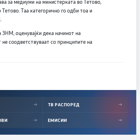
ава за медиуми на министерката во Тетово,
о Тетово. Таа категорично го одби тоа и
.
а ЗНМ, оценувајќи дека начинот на
т не соодветствуваат со принципите на
→
ТВ РАСПОРЕД
→
ОВИ
→
ЕМИСИИ
→