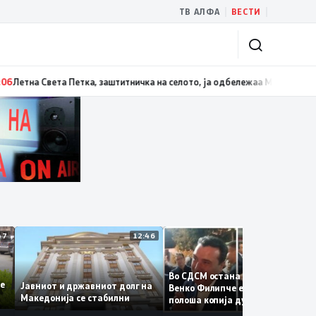
|
|
ТВ АЛФА
ВЕСТИ
 Белград
13:07
Три ер трактори се вклучуваат во гаснењето на пожарот в
12:47
12:46
12:3
Во СДСМ остана само талогот
те се
Јавниот и државниот долг на
Венко Филипче е само бледа 
Македонија се стабилни
полоша копија дури и од Зора
Заев