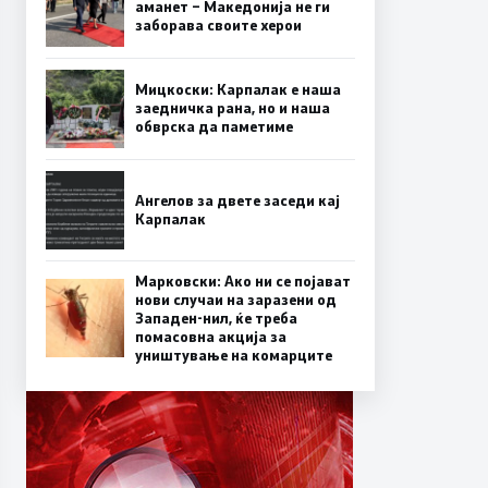
аманет – Македонија не ги
заборава своите херои
Мицкоски: Карпалак е наша
заедничка рана, но и наша
обврска да паметиме
Ангелов за двете заседи кај
Карпалак
Марковски: Ако ни се појават
нови случаи на заразени од
Западен-нил, ќе треба
помасовна акција за
уништување на комарците