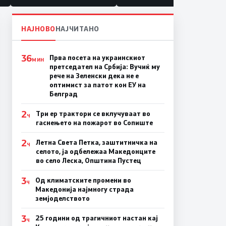
НАЈНОВО
НАЈЧИТАНО
36
Прва посета на украинскиот
МИН
претседател на Србија: Вучиќ му
рече на Зеленски дека не е
оптимист за патот кон ЕУ на
Белград
2
Три ер трактори се вклучуваат во
Ч
гаснењето на пожарот во Сопиште
2
Летна Света Петка, заштитничка на
Ч
селото, ја одбележаа Македонците
во село Леска, Општина Пустец
3
Од климатските промени во
Ч
Македонија најмногу страда
земјоделството
3
25 години од трагичниот настан кај
Ч