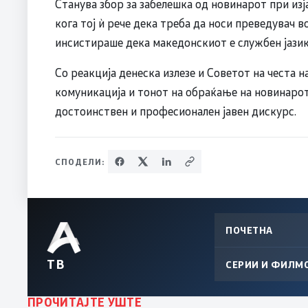
Станува збор за забелешка од новинарот при изј
кога тој ѝ рече дека треба да носи преведувач в
инсистираше дека македонскиот е службен јазик
Со реакција денеска излезе и Советот на честа н
комуникација и тонот на обраќање на новинаро
достоинствен и професионален јавен дискурс.
СПОДЕЛИ:
ПОЧЕТНА
ТВ
СЕРИИ И ФИЛМ
ПРОЧИТАЈТЕ УШТЕ