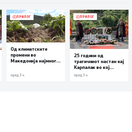
ПРИЛОГ
ПРИЛОГ
Од климатските
промени во
25 години од
Македонија најмногу
трагичниот настан кај
страда
Карпалак во кој
земјоделството
загинаа десетмина
пред 3 ч.
пред 3 ч.
македонски
бранители