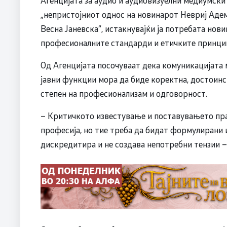
„непристојниот однос на новинарот Невриј Адем
Весна Јаневска“, истакнувајќи ја потребата нов
професионалните стандарди и етичките принцип
Од Агенцијата посочуваат дека комуникацијата
јавни функции мора да биде коректна, достоинст
степен на професионализам и одговорност.
– Критичкото известување и поставувањето пр
професија, но тие треба да бидат формулирани и
дискредитира и не создава непотребни тензии –