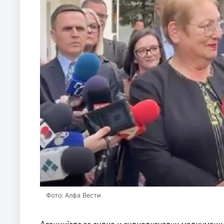
Фото: Алфа Вести
Агенцијата за аудио и аудиовизуелни медиумски