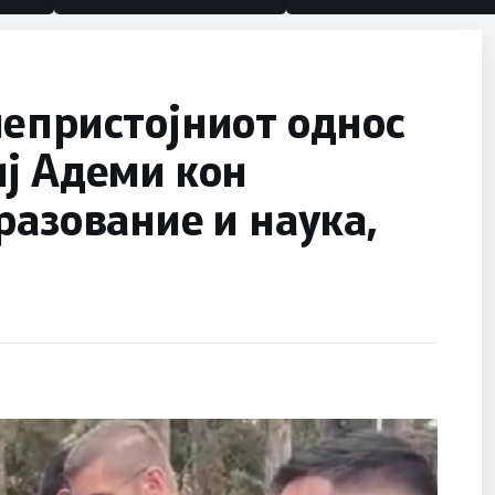
епристојниот однос
ј Адеми кон
разование и наука,