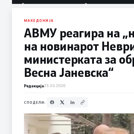
политика“
МАКЕДОНИЈА
АВМУ реагира на „н
на новинарот Неври
министерката за об
Весна Јаневска“
Редакција
25.03.2026
СПОДЕЛИ: