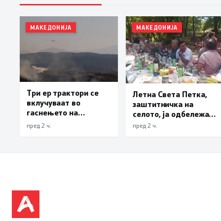
МАКЕДОНИЈА
МАКЕДОНИЈА
Три ер трактори се
Летна Света Петка,
вклучуваат во
заштитничка на
гаснењето на
селото, ја одбележаа
пожарот во Сопиште
Македонците во село
пред 2 ч.
пред 2 ч.
Леска, Општина
Пустец