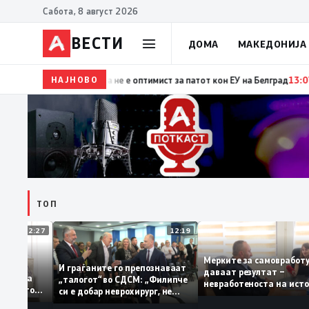
Сабота, 8 август 2026
ВЕСТИ
ДОМА
МАКЕДОНИЈА
НАЈНОВО
15:29
Прва посета на украинскиот претседател на С
ТОП
12:27
12:19
Мерките за самовра
уваат: За
И граѓаните го препознаваат
даваат резултат –
ција треба
„талогот“ во СДСМ: „Филипче
невработеноста на 
 домашното
си е добар неврохирург, не
најниско ниво од 11
треба се занимава со