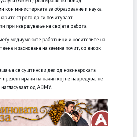
и кон министерката за образование и наука,
инарите строго да ги почитуваат
и при извршување на својата работа.
 меѓу медиумските работници и носителите на
вена и заснована на заемна почит, со висок
ашања се суштински дел од новинарската
 презентирани на начин кој не навредува, не
 нагласуваат од АВМУ.