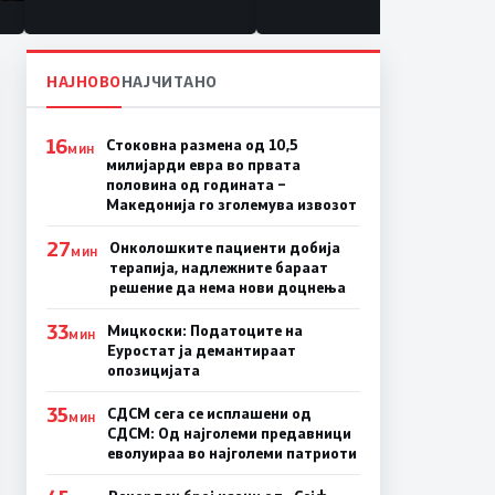
НАЈНОВО
НАЈЧИТАНО
16
Стоковна размена од 10,5
МИН
милијарди евра во првата
половина од годината –
Македонија го зголемува извозот
27
Онколошките пациенти добија
МИН
терапија, надлежните бараат
решение да нема нови доцнења
33
Мицкоски: Податоците на
МИН
Еуростат ја демантираат
опозицијата
35
СДСМ сега се исплашени од
МИН
СДСМ: Од најголеми предавници
еволуираа во најголеми патриоти