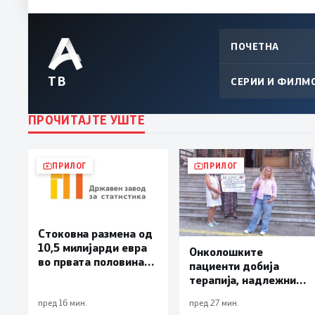
ПОЧЕТНА
ТВ
СЕРИИ И ФИЛМ
ПРОЧИТАЈТЕ УШТЕ
ПРИЛОГ
ПРИЛОГ
Стоковна размена од
10,5 милијарди евра
Онколошките
во првата половина
пациенти добија
од годината –
терапија, надлежните
Македонија го
бараат решение да
зголемува извозот
пред 16 мин.
пред 27 мин.
нема нови доцнења