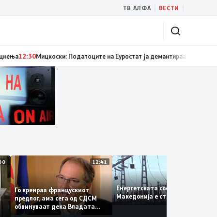
|
|
ТВ АЛФА
ВЕСТИ
колошките пациенти добија терапија, надлежните бараат решение да н
13:00
12:41
12:
Енергетската состојба во
Го креираа францускиот
Македонија е стабилна
предлог, ама сега од СДСМ
н на
обвинуваат дека Владата
тајно преговарала