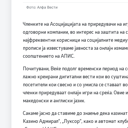
Фото: Алфа Вести
Членките на Асоцијацијата на приредувачи на и
одговорни компании, во интерес на заштита на с
најфреквентни корисници на социјалните медиум
прописи ја известуваме јавноста за онлајн измам
соопштението на АПИС.
Почитувани, Веќе подолг временски период на 
лажно креирани дигитални вести кои во суштина 
посетители кои свесно и со умисла се ставаат в
членки приредуваат онлајн игри на среќа. Овие 
македонски и англиски јазик.
Сакаме јасно да ставиме до знаење дека казината
Казино Адмирал“, „Луксор“, како и автомат клуб