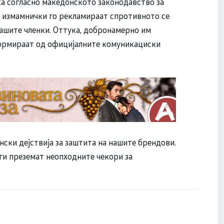
ќа согласно македонското законодавство за
и измамнички го рекламираат спротивното се
нашите членки. Оттука, добронамерно им
формираат од официјалните комуникациски
ски дејствија за заштита на нашите брендови.
и преземат неопходните чекори за