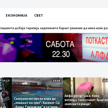
ЕКОНОМИЈА
СВЕТ
првата половина од годината – Македонија го зголемува извозот
12:36
Он
14:15
13:16
Алфа репортажа: Како
Скопјани летово ќе мора да
изгледа топлотниот бра
„пливаат на суво“: базенот СЦ
нема –
скопските улици?
„Борис Трајковски“ е затворен
полни со