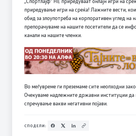
„Спортлајф“ НЕ приредуваат онлајн игри на сре
приредување игри на среќа! Лажните вести, ко
обид за злоупотреба на корпоративен углед на 
препорачуваме на нашите посетители да се ин
канали на нашите членки.
Во меѓувреме ги преземаме сите неопходни закон
Очекуваме надлежните државни институции да г
спречување вакви негативни појави.
СПОДЕЛИ: