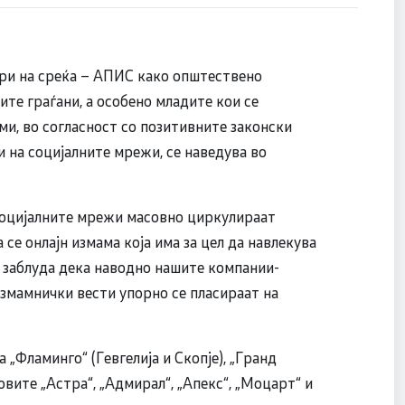
гри на среќа – АПИС како општествено
ите граѓани, а особено младите кои се
и, во согласност со позитивните законски
и на социјалните мрежи, се наведува во
социјалните мрежи масовно циркулираат
се онлајн измама која има за цел да навлекува
о заблуда дека наводно нашите компании-
измамнички вести упорно се пласираат на
 „Фламинго“ (Гевгелија и Скопје), „Гранд
овите „Астра“, „Адмирал“, „Апекс“, „Моцарт“ и