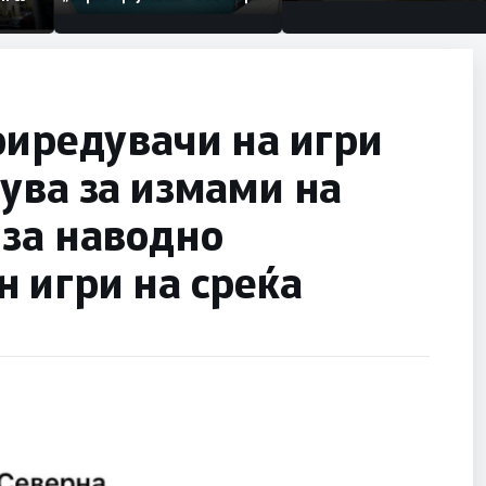
по штетите од невремето
риредувачи на игри
ува за измами на
 за наводно
 игри на среќа