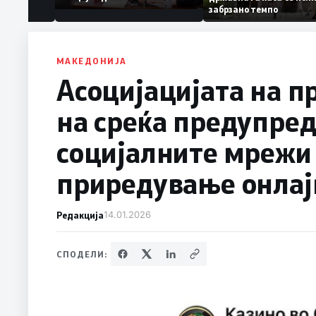
Коридор 8, Македонија
забрзано темпо
станува раскрсница на
Балканот
МАКЕДОНИЈА
Асоцијацијата на п
на среќа предупред
социјалните мрежи
приредување онлајн
Редакција
14.01.2026
СПОДЕЛИ: