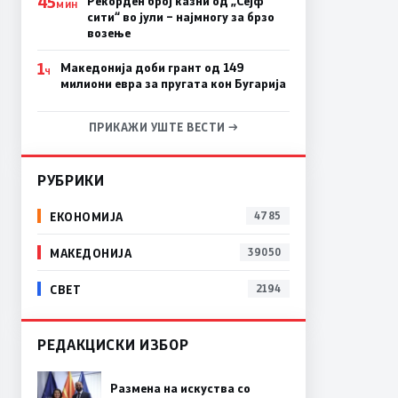
45
Рекорден број казни од „Сејф
МИН
сити“ во јули – најмногу за брзо
возење
1
Македонија доби грант од 149
Ч
милиони евра за пругата кон Бугарија
ПРИКАЖИ УШТЕ ВЕСТИ →
РУБРИКИ
ЕКОНОМИЈА
4785
МАКЕДОНИЈА
39050
СВЕТ
2194
РЕДАКЦИСКИ ИЗБОР
Размена на искуства со