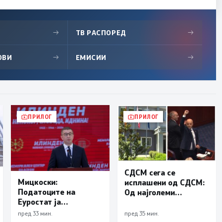
→
ТВ РАСПОРЕД
→
ОВИ
→
ЕМИСИИ
→
ПРИЛОГ
ПРИЛОГ
СДСМ сега се
Мицкоски:
исплашени од СДСМ:
Податоците на
Од најголеми
Еуростат ја
предавници
демантираат
еволуираа во
пред 33 мин.
пред 35 мин.
опозицијата
најголеми патриоти