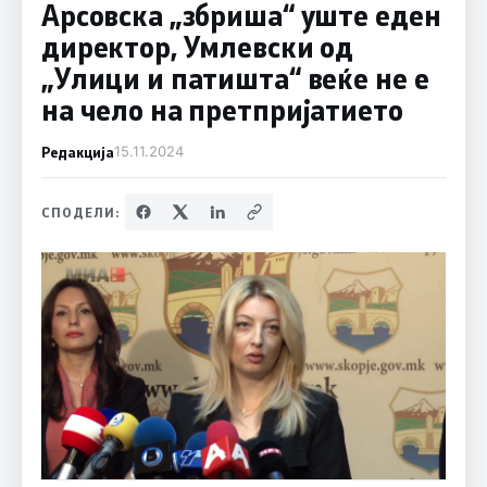
Aрсовска „збриша“ уште еден
директор, Умлевски од
„Улици и патишта“ веќе не е
на чело на претпријатието
Редакција
15.11.2024
СПОДЕЛИ: