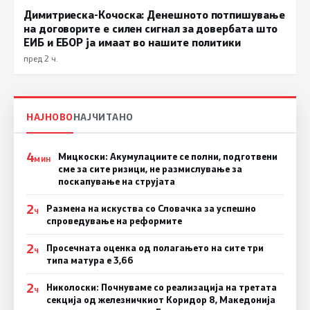
Димитриеска-Кочоска: Денешното потпишување
на договорите е силен сигнал за довербата што
ЕИБ и ЕБОР ја имаат во нашите политики
пред 2 ч.
НАЈНОВО
НАЈЧИТАНО
4
Мицкоски: Акумулациите се полни, подготвени
МИН
сме за сите ризици, не размислување за
поскапување на струјата
2
Размена на искуства со Словачка за успешно
Ч
спроведување на реформите
2
Просечната оценка од полагањето на сите три
Ч
типа матура е 3,66
2
Николоски: Почнуваме со реализација на третата
Ч
секција од железничкиот Коридор 8, Македонија