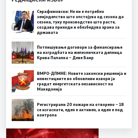
Серафимовски: Не ни е потребно
земјоделство што опстојува од сезона до
сезона, туку производство што расте,
создава приходи и обезбедува храна за
државата
Потпишување договори за финансирање
на изградбата на железничката делница
Крива Паланка – Деве Баир
ВМРО-ДПМНЕ: Новите законски решенија и
инвестициите во обновливи извори ја
градат енергетската независност на
Македонија
Регистрирани 20 пожари на отворено – 18
се изгаснати, еден е активен, а еден е под
контрола