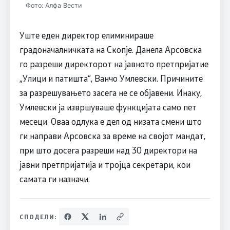
Фото: Алфа Вести
Уште еден директор елиминираше
градоначалничката на Скопје. Данела Арсовска
го разреши директорот на јавното претпријатие
„Улици и патишта“, Ванчо Умлевски. Причините
за разрешувањето засега не се објавени. Инаку,
Умлевски ја извршуваше функцијата само пет
месеци. Оваа одлука е дел од низата смени што
ги направи Арсовска за време на својот мандат,
при што досега разреши над 30 директори на
јавни претпријатија и тројца секретари, кои
самата ги назначи.
СПОДЕЛИ: