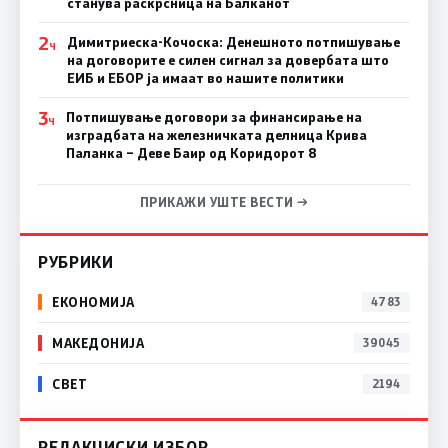
станува раскрсница на Балканот
2
Димитриеска-Кочоска: Денешното потпишување
Ч
на договорите е силен сигнал за довербата што
ЕИБ и ЕБОР ја имаат во нашите политики
3
Потпишување договори за финансирање на
Ч
изградбата на железничката делница Крива
Паланка – Деве Баир од Коридорот 8
ПРИКАЖИ УШТЕ ВЕСТИ →
РУБРИКИ
ЕКОНОМИЈА
4783
МАКЕДОНИЈА
39045
СВЕТ
2194
РЕДАКЦИСКИ ИЗБОР