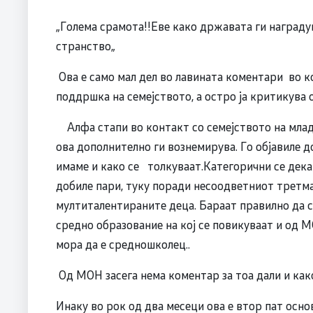
„Голема срамота!!Еве како државата ги наградув
странство„
Ова е само мал дел во лавината коментари во к
поддршка на семејството, а остро ја критикува
Алфа стапи во контакт со семејството на младио
ова дополнително ги вознемирува. Го објавиле д
имаме и како се толкуваат.Категорични се дека
добиле пари, туку поради несоодветниот третм
мултиталентираните деца. Бараат правилно да се
средно образование на кој се повикуваат и од М
мора да е средношколец..
Од МОН засега нема коментар за тоа дали и како
Инаку во рок од два месеци ова е втор пат осно