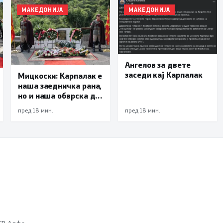
МАКЕДОНИЈА
МАКЕДОНИЈА
Ангелов за двете
заседи кај Карпалак
Мицкоски: Карпалак е
наша заедничка рана,
но и наша обврска да
паметиме
пред 18 мин.
пред 18 мин.