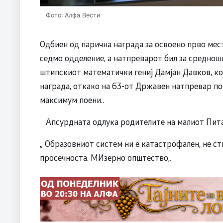
Фото: Алфа Вести
Одбиен од парична награда за освоено прво мест
седмо одделение, а натпреварот бил за средно
штипскиот математички гениј Дамјан Давков, ко
награда, откако на 63-от Државен натпревар п
максимум поени..
Апсурдната одлука родителите на малиот Питаг
„ Образовниот систем ни е катастрофален, не с
просечноста. МИзерно општество„