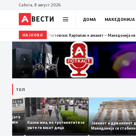
Сабота, 8 август 2026
ВЕСТИ
ДОМА
МАКЕДОНИЈА
НАЈНОВО
12:49
Оризопроизводителите бараат системски реше
ТОП
12:50
12:47
за Академијата
ни обвинители
Казни има, но тротинетите се
Јавниот и државни
ранието
уште ги возат деца
Македонија се ста