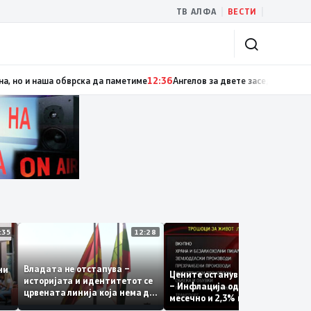
|
|
ТВ АЛФА
ВЕСТИ
кедонија не ги заборава своите херои
12:37
Мицкоски: Карпалак е наша з
12:35
12:28
12:
Владата не отстапува –
оволни
Цените остануваат стабилн
историјата и идентитетот се
е на
– Инфлација од само 0,1% н
црвената линија која нема да
а
месечно и 2,3% на годишно
се погази
ниво