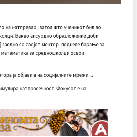
о на натпревар , затоа што ученикот бил во
школци. Вакво апсурдно образложение доби
ј заедно со својот ментор поднеле барање за
о математика за средношколци освои
ора ја објавија на социјалните мрежи …
тимулира натпросечност. Фокусот е на