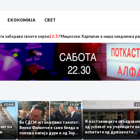
ЕКОНОМИЈА
СВЕТ
нија за поевтино производство
12:39
Ристовски: Карпалак е аманет – Ма
12:46
12:38
И наставниците се зад
Во СДСМ остана само талогот:
от долг на
од успехот на ученицит
Венко Филипче е само бледа и
билни
испитите од државнат
полоша копија дури и од Зоран
матура
Заев