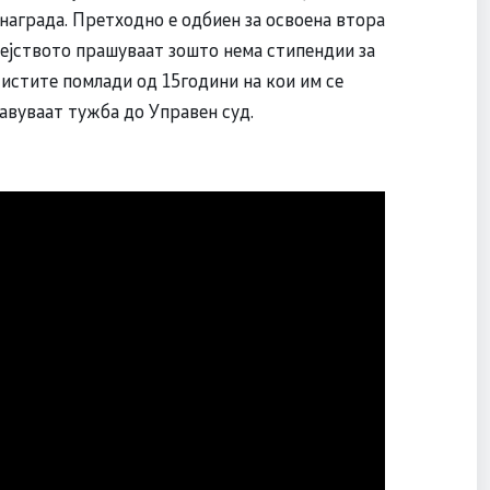
награда. Претходно е одбиен за освоена втора
ејството прашуваат зошто нема стипендии за
тистите помлади од 15години на кои им се
авуваат тужба до Управен суд.