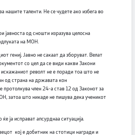
а нашите таленти. Не се чудете ако избега во
ои јавноста од сношти изразува целосна
 одлуката на МОН.
т гениј. Јавно не сакаат да зборуват. Велат
окументот со цел да се види какви Закони
 искажаниот револт не е поради тоа што не
ан од страна на државата кон
 протолкува член 24-а став 12 од Законот за
ОН, затоа што никаде не пишува дека ученикот
 ќе ја исправат апсурднаа ситуација.
вецот кој е добитник на стотици награди и