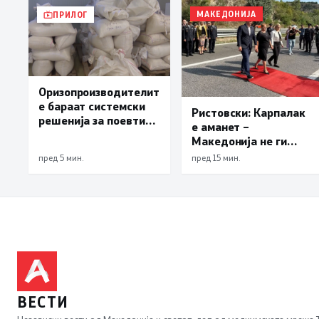
МАКЕДОНИЈА
ПРИЛОГ
Оризопроизводителит
е бараат системски
Ристовски: Карпалак
решенија за поевтино
е аманет –
производство
Македонија не ги
заборава своите
пред 5 мин.
пред 15 мин.
херои
ВЕСТИ