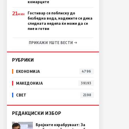
комарците
21
Гостивар се поблиску до
МИН
безбедна вода, надежите се дека
следната недела ќе може да се
пие и готви
ПРИКАЖИ УШТЕ ВЕСТИ →
РУБРИКИ
ЕКОНОМИЈА
4796
МАКЕДОНИЈА
39193
СВЕТ
2198
РЕДАКЦИСКИ ИЗБОР
Бројките охрабруваат: За