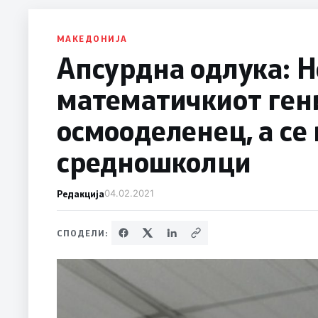
МАКЕДОНИЈА
Апсурдна одлука: Н
математичкиот гени
осмооделенец, а се
средношколци
Редакција
04.02.2021
СПОДЕЛИ: