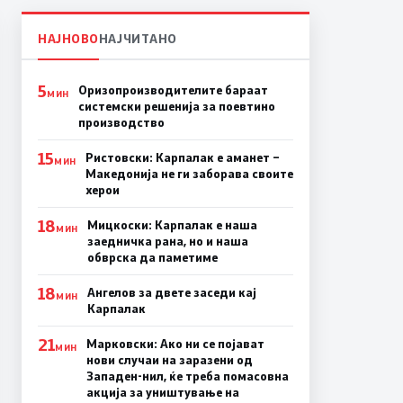
НАЈНОВО
НАЈЧИТАНО
5
Оризопроизводителите бараат
МИН
системски решенија за поевтино
производство
15
Ристовски: Карпалак е аманет –
МИН
Македонија не ги заборава своите
херои
18
Мицкоски: Карпалак е наша
МИН
заедничка рана, но и наша
обврска да паметиме
18
Ангелов за двете заседи кај
МИН
Карпалак
21
Марковски: Ако ни се појават
МИН
нови случаи на заразени од
Западен-нил, ќе треба помасовна
акција за уништување на