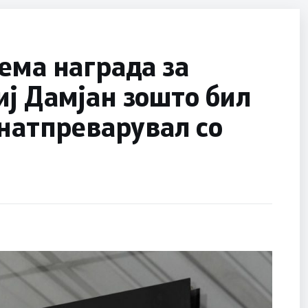
ема награда за
ј Дамјан зошто бил
 натпреварувал со