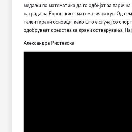
медаљи по математика да го одбијат за парична 
награда на Европскиот математички куп. Од сем
талентирани основци, како што е случај со спор
одобруваат средства за врвни остварувања. Нај
Александра Ристевска