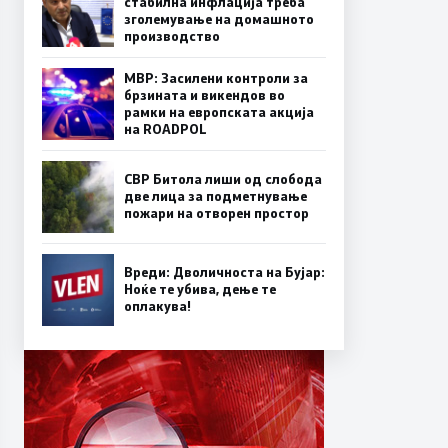
стабилна инфлација треба
зголемување на домашното
производство
МВР: Засилени контроли за
брзината и викендов во
рамки на европската акција
на ROADPOL
СВР Битола лиши од слобода
две лица за подметнување
пожари на отворен простор
Вреди: Дволичноста на Бујар:
Ноќе те убива, дење те
оплакува!