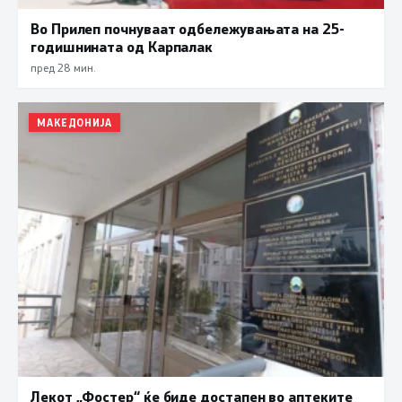
Во Прилеп почнуваат одбележувањата на 25-
годишнината од Карпалак
пред 28 мин.
МАКЕДОНИЈА
Лекот „Фостер“ ќе биде достапен во аптеките