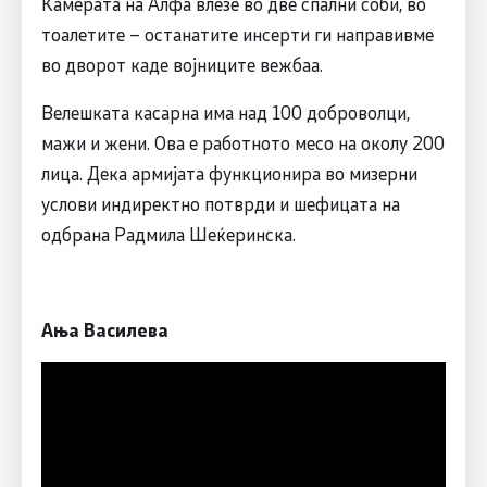
Камерата на Алфа влезе во две спални соби, во
тоалетите – останатите инсерти ги направивме
во дворот каде војниците вежбаа.
Велешката касарна има над 100 доброволци,
мажи и жени. Ова е работното месо на околу 200
лица. Дека армијата функционира во мизерни
услови индиректно потврди и шефицата на
одбрана Радмила Шеќеринска.
Ања Василева