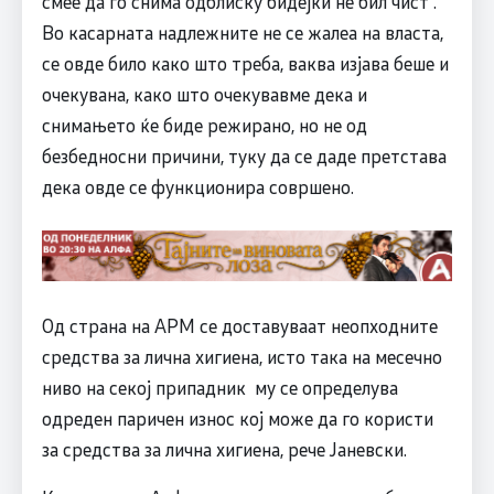
смее да го снима одблиску бидејќи не бил чист .
Во касарната надлежните не се жалеа на власта,
се овде било како што треба, ваква изјава беше и
очекувана, како што очекувавме дека и
снимањето ќе биде режирано, но не од
безбедносни причини, туку да се даде претстава
дека овде се функционира совршено.
Од страна на АРМ се доставуваат неопходните
средства за лична хигиена, исто така на месечно
ниво на секој припадник му се определува
одреден паричен износ кој може да го користи
за средства за лична хигиена, рече Јаневски.