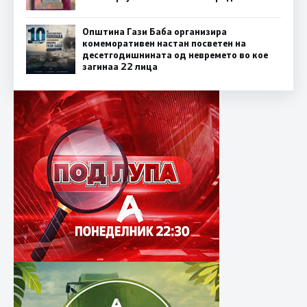
Општина Гази Баба организира
комеморативен настан посветен на
десетгодишнината од невремето во кое
загинаа 22 лица