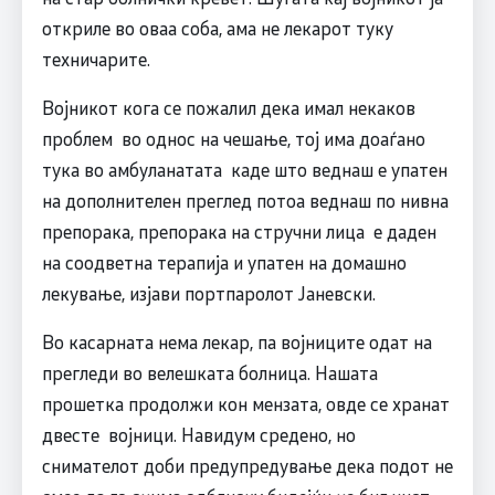
откриле во оваа соба, ама не лекарот туку
техничарите.
Војникот кога се пожалил дека имал некаков
проблем во однос на чешање, тој има доаѓано
тука во амбуланатата каде што веднаш е упатен
на дополнителен преглед потоа веднаш по нивна
препорака, препорака на стручни лица е даден
на соодветна терапија и упатен на домашно
лекување, изјави портпаролот Јаневски.
Во касарната нема лекар, па војниците одат на
прегледи во велешката болница. Нашата
прошетка продолжи кон мензата, овде се хранат
двесте војници. Навидум средено, но
снимателот доби предупредување дека подот не