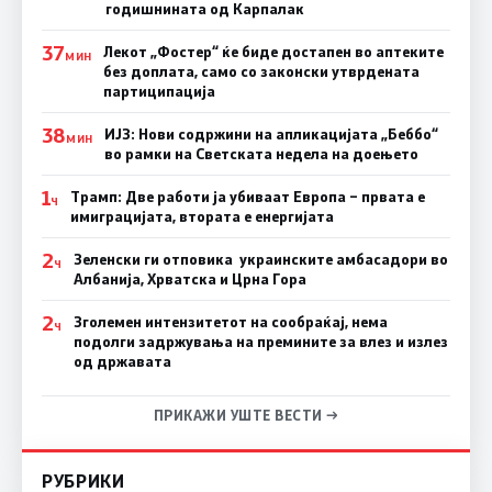
годишнината од Карпалак
37
Лекот „Фостер“ ќе биде достапен во аптеките
МИН
без доплата, само со законски утврдената
партиципација
38
ИЈЗ: Нови содржини на апликацијата „Беббо“
МИН
во рамки на Светската недела на доењето
1
Трамп: Две работи ја убиваат Европа – првата е
Ч
имиграцијата, втората е енергијата
2
Зеленски ги отповика украинските амбасадори во
Ч
Албанија, Хрватска и Црна Гора
2
Зголемен интензитетот на сообраќај, нема
Ч
подолги задржувања на премините за влез и излез
од државата
ПРИКАЖИ УШТЕ ВЕСТИ →
РУБРИКИ