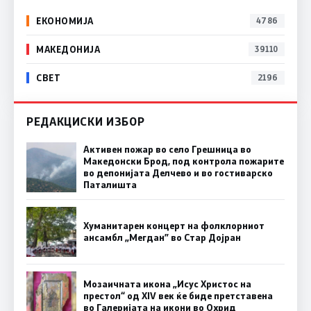
ЕКОНОМИЈА
4786
МАКЕДОНИЈА
39110
СВЕТ
2196
РЕДАКЦИСКИ ИЗБОР
Активен пожар во село Грешница во
Македонски Брод, под контрола пожарите
во депонијата Делчево и во гостиварско
Паталишта
Хуманитарен концерт на фолклорниот
ансамбл „Мегдан” во Стар Дојран
Мозаичната икона „Исус Христос на
престол“ од XIV век ќе биде претставена
во Галеријата на икони во Охрид