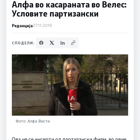
Алфа во кaсараната во Велес:
Условите партизански
Редакција
27.11.2019
СПОДЕЛИ:
Фото: Алфа Вести
Ова не се инсерти од партизански филм, во овие