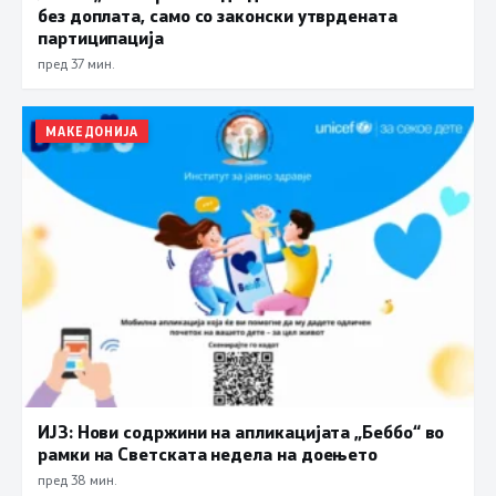
без доплата, само со законски утврдената
партиципација
пред 37 мин.
МАКЕДОНИЈА
ИЈЗ: Нови содржини на апликацијата „Беббо“ во
рамки на Светската недела на доењето
пред 38 мин.