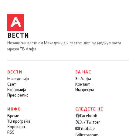
ВЕСТИ
Независни вести од Македонија и светот, дел од медиумската
мрежа ТВ Алфа.
ВЕСТИ
ЗА НАС
Македонија
За Алфа
Свет
Контакт
Економија
Импресум
Прес-релис
ИНФО
СЛЕДЕТЕ НÉ
Време
Facebook
ТВ програма
X / Twitter
Хороскоп
YouTube
RSS
Instagram