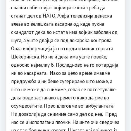
спални соби спијат војниците кои треба да
станат дел од НАТО. Алфа телевизија денеска
влезе во велешката касарна од каде пукна
скандалот дека во истата има војник заболен од
шуга, а уште двајца се под лекарска контрола.
Оваа информација ја потврди и министерката
Шеќеринска. Но не и дека има уште повеќе,
односно најмалку 8. Последново не го потврдија
ни во касарната. Иако за цело време имавме
придружба и ни беше сугерирано што може, а
што не може да снимиме, сепак се потсетуваше
дека овде застанало времето како да сме во
осумдесетите. Прво влеговме во амбулантата.
Ни дозволија да снимиме само дел од неа. Пред
нас се и испопаѓани плочки. Нашите очи сведочеа
на стар болнички кревет. Шугата кај војникот ја