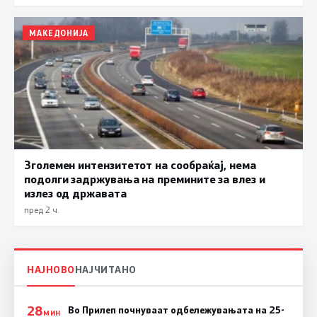
МАКЕДОНИЈА
Зголемен интензитетот на сообраќај, нема
подолги задржувања на премините за влез и
излез од државата
пред 2 ч.
НАЈНОВО
НАЈЧИТАНО
28
Во Прилеп почнуваат одбележувањата на 25-
МИН