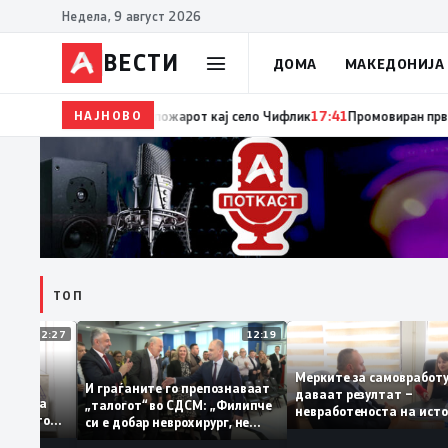
Недела, 9 август 2026
ВЕСТИ
ДОМА
МАКЕДОНИЈА
НАЈНОВО
17:42
ЦУК: До 18 часот 11 пожари на отворен прос
ТОП
12:27
12:19
Мерките за самовра
уваат: За
И граѓаните го препознаваат
даваат резултат –
ција треба
„талогот“ во СДСМ: „Филипче
невработеноста на и
 домашното
си е добар неврохирург, не
најниско ниво од 11,
треба се занимава со