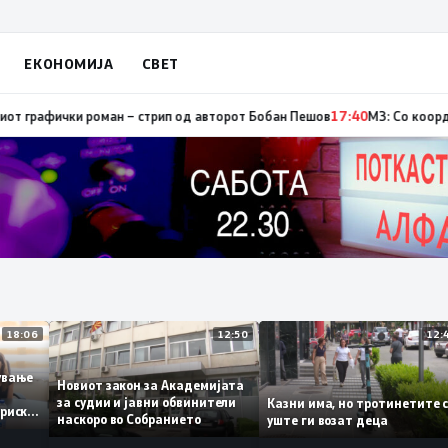
ЕКОНОМИЈА
СВЕТ
тор, од кои три се активни – изгаснат пожарот кај село Чифлик
17:41
Пр
18:06
12:50
ботување
Новиот закон за Академијата
за судии и јавни обвинители
Казни има, но тротинетит
сториски
наскоро во Собранието
уште ги возат деца
3%