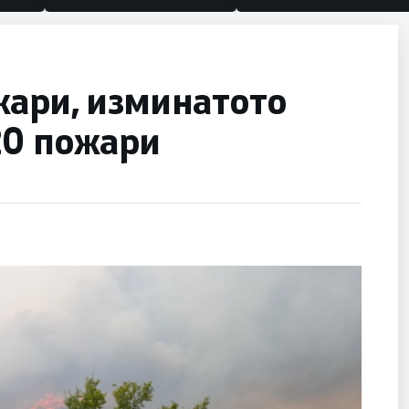
жари, изминатото
20 пожари