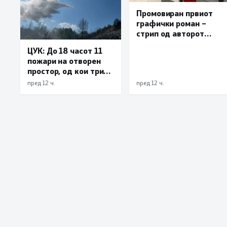
Промовиран првиот
графички роман –
стрип од авторот
Бобан Пешов
ЦУК: До 18 часот 11
пожари на отворен
простор, од кои три
се активни – изгаснат
пред 12 ч.
пред 12 ч.
пожарот кај село
Чифлик