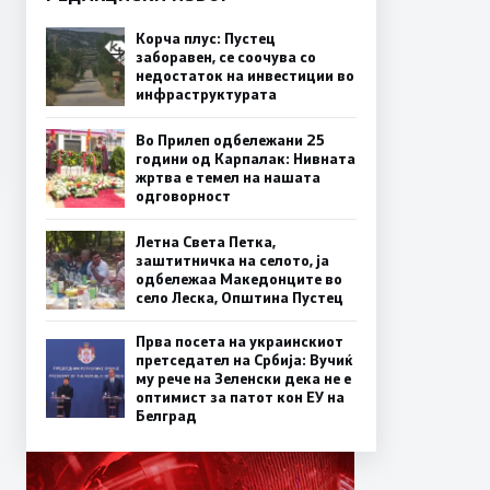
Корча плус: Пустец
заборавен, се соочува со
недостаток на инвестиции во
инфраструктурата
Во Прилеп одбележани 25
години од Карпалак: Нивната
жртва е темел на нашата
одговорност
Летна Света Петка,
заштитничка на селото, ја
одбележаа Македонците во
село Леска, Општина Пустец
Прва посета на украинскиот
претседател на Србија: Вучиќ
му рече на Зеленски дека не е
оптимист за патот кон ЕУ на
Белград