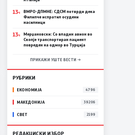
13
ВМРО-ДПМНЕ: СДСM потврди дека
Ч
Филипче испратил осудени
насилници
13
Мерџановски: Со владин авион во
Ч
Скопје транспортиран пациент
повреден на одмор во Турција
ПРИКАЖИ УШТЕ ВЕСТИ →
РУБРИКИ
ЕКОНОМИЈА
4796
МАКЕДОНИЈА
39206
СВЕТ
2199
РЕДАКЦИСКИ ИЗБОР