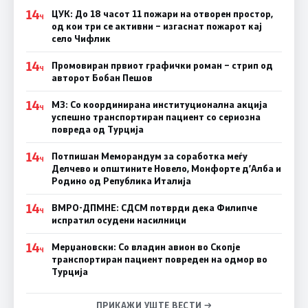
14
ЦУК: До 18 часот 11 пожари на отворен простор,
Ч
од кои три се активни – изгаснат пожарот кај
село Чифлик
14
Промовиран првиот графички роман – стрип од
Ч
авторот Бобан Пешов
14
МЗ: Со координирана институционална акција
Ч
успешно транспортиран пациент со сериозна
повреда од Турција
14
Потпишан Меморандум за соработка меѓу
Ч
Делчево и општините Новело, Монфорте д’Алба и
Родино од Република Италија
14
ВМРО-ДПМНЕ: СДСM потврди дека Филипче
Ч
испратил осудени насилници
14
Мерџановски: Со владин авион во Скопје
Ч
транспортиран пациент повреден на одмор во
Турција
ПРИКАЖИ УШТЕ ВЕСТИ →