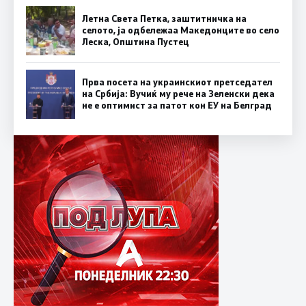
Летна Света Петка, заштитничка на
селото, ја одбележаа Македонците во село
Леска, Општина Пустец
Прва посета на украинскиот претседател
на Србија: Вучиќ му рече на Зеленски дека
не е оптимист за патот кон ЕУ на Белград