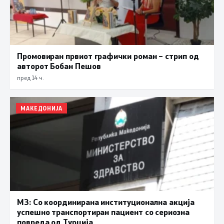
Промовиран првиот графички роман – стрип од
авторот Бобан Пешов
пред 14 ч.
МАКЕДОНИЈА
МЗ: Со координирана институционална акција
успешно транспортиран пациент со сериозна
повреда од Турција