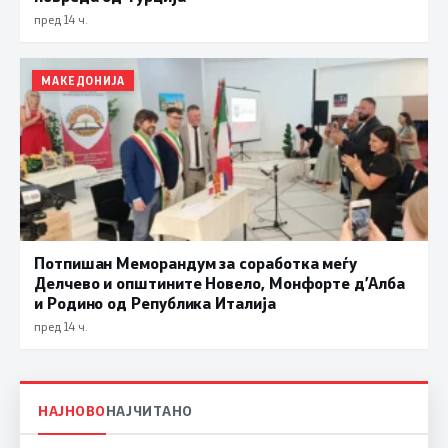
пред 14 ч.
МАКЕДОНИЈА
Потпишан Меморандум за соработка меѓу
Делчево и општините Новело, Монфорте д’Алба
и Родино од Република Италија
пред 14 ч.
НАЈНОВО
НАЈЧИТАНО