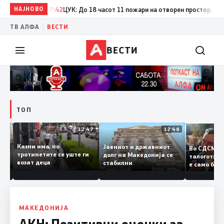
НАЈНОВО
17:42
ЦУК: До 18 часот 11 пожари на отворен простор, од кои 
|
ТВ АЛФА
ВЕСТИ
ВЕСТИ
ТОП
12:50
12:47
12:46
Казни има, но
Јавниот и државниот
Во СДСМ
дии и
тротинетите се уште ги
долг на Македонија се
талогот
возат деца
стабилни
е само 
ието
копија д
Заев
МАКЕДОНИЈА
АКН: Позитивни оценки за