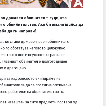
нов државен обвинител – судијата
ото обвинителство. Ако би имале шанса да
еба да ги направи?
л, ќе стане државен јавен обвинител е
ако го обогатува неговото целокупно
елството кое е всушност странка во
, Главниот обвинител е долгогодишен
о е драгоцено.
кори за кадровското екипирање на
обвинители за да се постигне оптимална
ечено работење на обвинителството.
сат извештаи за сите предмети постари од