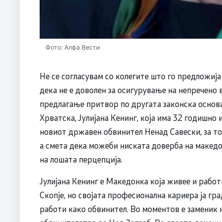
Фото: Алфа Вести
Не се согласувам со колегите што го предложиј
дека не е доволен за осигурување на непречено 
предлагање притвор по другата законска основа
Хрватска, Јулијана Кенинг, која има 32 годишно 
новиот државен обвинител Ненад Савески, за тоа
а смета дека можеби ниската доверба на македо
на лошата перцепција.
Јулијана Кенинг е Македонка која живее и работ
Скопје, но својата професионална кариера ја гр
работи како обвинител. Во моментов е заменик 