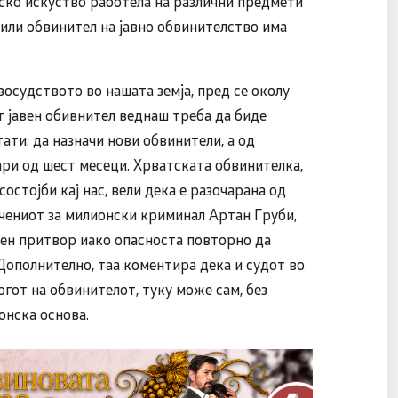
ско искуство работела на различни предмети
 или обвинител на јавно обвинителство има
восудството во нашата земја, пред се околу
т јавен обивнител веднаш треба да биде
ати: да назначи нови обвинители, а од
ари од шест месеци. Хрватската обвинителка,
остојби кај нас, вели дека е разочарана од
чениот за милионски криминал Артан Груби,
ќен притвор иако опасноста повторно да
 Дополнително, таа коментира дека и судот во
огот на обвинителот, туку може сам, без
онска основа.