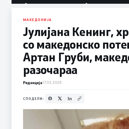
политика“
МАКЕДОНИЈА
Јулијана Кенинг, х
со македонско потек
Артан Груби, макед
разочараа
Редакција
17.03.2026
СПОДЕЛИ: