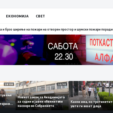
ЕКОНОМИЈА
СВЕТ
о ширење на пожари на отворен простор и шумски пожари поради многу в
18:06
12:50
вработување
Новиот закон за Академијата
–
за судии и јавни обвинители
Казни има, но тротине
а историски
наскоро во Собранието
уште ги возат деца
11,3%