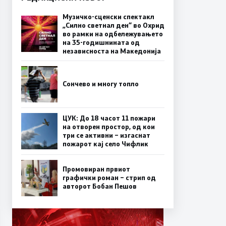
Музичко-сценски спектакл
„Силно светнал ден“ во Охрид
во рамки на одбележувањето
на 35-годишнината од
независноста на Македонија
Сончево и многу топло
ЦУК: До 18 часот 11 пожари
на отворен простор, од кои
три се активни – изгаснат
пожарот кај село Чифлик
Промовиран првиот
графички роман – стрип од
авторот Бобан Пешов