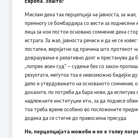
Европа. Зошто?
Мислам дека таа перцепција на јавноста, за жал,
премногу се бомбардира со вести за поднесени 
лица за кои постои основано сомнение дека сто
истрага. За жал, јавноста речиси и да не се из
постапки, веројатно од причина што протекот н
довршување е релативно долг и престанува да б
„попрек воен суд“ – судење без со закон пропи
резултати, меѓутоа тоа е невозможно бидејќи д
дело и утврдувањето на основаното сомнение, о
доказите, по потреба да бара нови, да испитува
надлежните институции итн., за да поднесе обви
тоа треба време особено во посложените предме
додека да се стигне до правосилна пресуда.
Но, перцепцијата можеби и не е толку погр