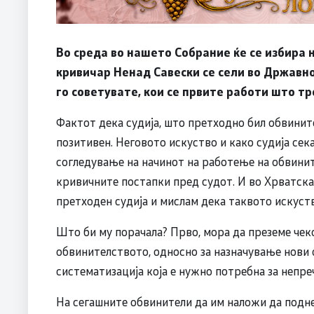
Во среда во нашето Собрание ќе се избира 
кривичар Ненад Савески се сели во Државн
го советувате, кои се првите работи што тр
Фактот дека судија, што претходно бил обвините
позитивен. Неговото искуство и како судија сек
согледување на начинот на работење на обвинит
кривичните постапки пред судот. И во Хрватска
претходен судија и мислам дека таквото искуств
Што би му порачала? Прво, мора да преземе че
обвинителството, односно за назначување нови 
систематизација која е нужно потребна за непр
На сегашните обвинители да им наложи да подне