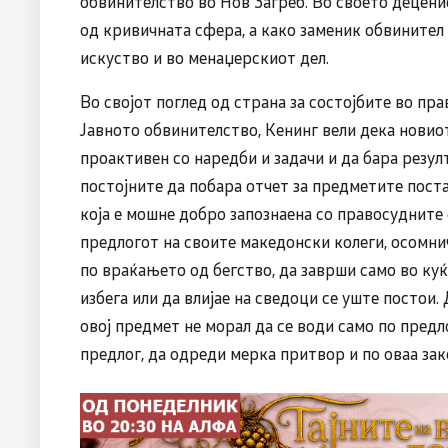
обвинителство во Нов Загреб. Во своето децени
од кривичната сфера, а како заменик обвинител
искуство и во менаџерскиот дел.
Во својот поглед од страна за состојбите во пра
Јавното обвинителство, Кенинг вели дека новио
проактивен со наредби и задачи и да бара резулт
постојните да побара отчет за предметите пост
која е мошне добро запознаена со правосудните с
предлогот на своите македонски колеги, осомни
по враќањето од бегство, да заврши само во ку
избега или да влијае на сведоци се уште постои.
овој предмет не морал да се води само по предл
предлог, да одреди мерка притвор и по оваа зак