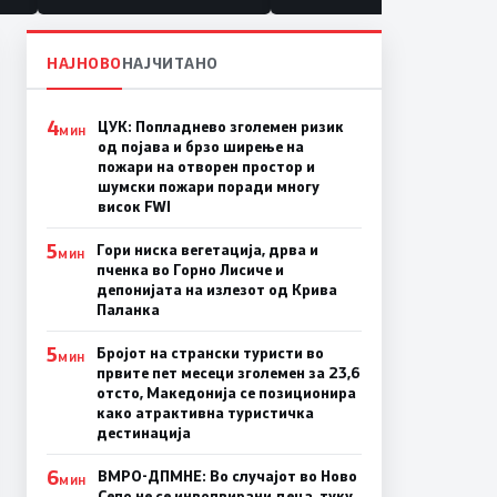
НАЈНОВО
НАЈЧИТАНО
4
ЦУК: Попладнево зголемен ризик
МИН
од појава и брзо ширење на
пожари на отворен простор и
шумски пожари поради многу
висок FWI
5
Гори ниска вегетација, дрва и
МИН
пченка во Горно Лисиче и
депонијата на излезот од Крива
Паланка
5
Бројот на странски туристи во
МИН
првите пет месеци зголемен за 23,6
отсто, Македонија се позиционира
како атрактивна туристичка
дестинација
6
ВМРО-ДПМНЕ: Во случајот во Ново
МИН
Село не се инволвирани деца, туку