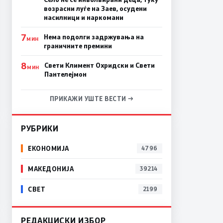
возрасни луѓе на Заев, осудени
насилници и наркомани
7
Нема подолги задржувања на
МИН
граничните премини
8
Свети Климент Охридски и Свети
МИН
Пантелејмон
ПРИКАЖИ УШТЕ ВЕСТИ →
РУБРИКИ
ЕКОНОМИЈА
4796
МАКЕДОНИЈА
39214
СВЕТ
2199
РЕДАКЦИСКИ ИЗБОР