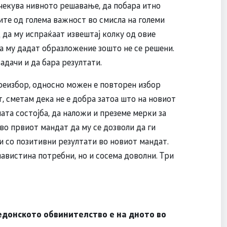
очекува нивното решавање, да побара итно
те од голема важност во смисла на големи
ц да му испраќаат извештај колку од овие
да му дадат образложение зошто не се решени.
адачи и да бара резултати.
 реизбор, односно можен е повторен избор
, сметам дека не е добра затоа што на новиот
ата состојба, да наложи и преземе мерки за
во првиот мандат да му се дозволи да ги
и со позитивни резултати во новиот мандат.
авистина потребни, но и сосема доволни. Три
кедонското обвинителство е на дното во