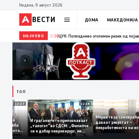
Недела, 9 август 2026
ВЕСТИ
ДОМА
МАКЕДОНИЈА
НАЈНОВО
08:38
ЦУК: Попладнево зголемен ризик од појава и брз
ТОП
12:27
12:19
Мерките за само
абруваат: За
И граѓаните го препознаваат
даваат резултат 
лација треба
„талогот“ во СДСМ: „Филипче
невработеноста н
 на домашното
си е добар неврохирург, не
најниско ниво од 
о
треба се занимава со