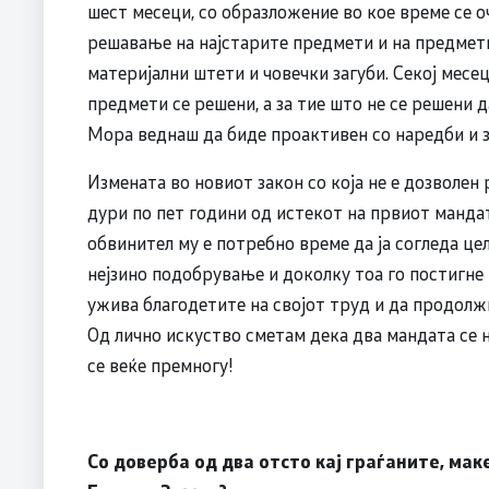
шест месеци, со образложение во кое време се 
решавање на најстарите предмети и на предмети
материјални штети и човечки загуби. Секој месе
предмети се решени, а за тие што не се решени 
Мора веднаш да биде проактивен со наредби и з
Измената во новиот закон со која не е дозволен
дури по пет години од истекот на првиот мандат
обвинител му е потребно време да ја согледа цел
нејзино подобрување и доколку тоа го постигне 
ужива благодетите на својот труд и да продолж
Од лично искуство сметам дека два мандата се н
се веќе премногу!
Со доверба од два отсто кај граѓаните, ма