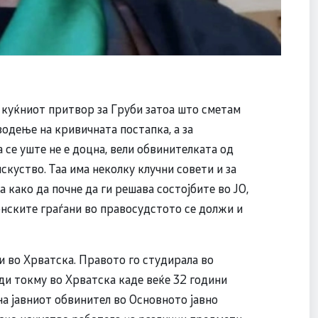
а куќниот притвор за Груби затоа што сметам
водење на кривичната постапка, а за
 се уште не е доцна, вели обвинителката од
искуство. Таа има неколку клучни совети и за
 како да почне да ги решава состојбите во ЈО,
нските граѓани во правосудстото се должи и
и во Хрватска. Правото го студирала во
ади токму во Хрватска каде веќе 32 години
на јавниот обвинител во Основното јавно