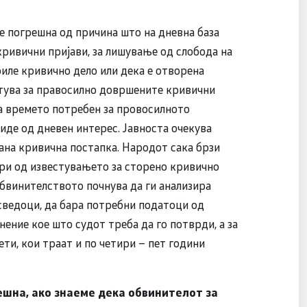
 е погрешна од причина што на дневна база
кривични пријави, за лишување од слобода на
риле кривично дело или дека е отворена
вестува за правосилно довршените кривични
а времето потребен за провосилното
иде од дневен интерес. Јавноста очекува
шана кривична постапка. Народот сака брзи
ури од известувањето за сторено кривично
бвинителството почнува да ги анализира
 сведоци, да бара потребни податоци од
нение кое што судот треба да го потврди, а за
ти, кои траат и по четири – пет години
ешна, ако знаеме дека обвинителот за