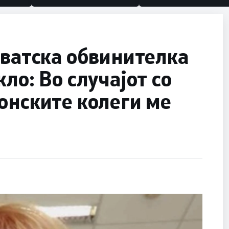
рватска обвинителка
ло: Во случајот со
онските колеги ме