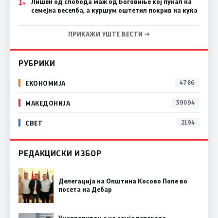
1
Лишен од слобода маж од Боговиње кој пукал на
Ч
семејна веселба, а куршум оштетил покрив на куќа
ПРИКАЖИ УШТЕ ВЕСТИ →
РУБРИКИ
ЕКОНОМИЈА
4786
МАКЕДОНИЈА
39094
СВЕТ
2194
РЕДАКЦИСКИ ИЗБОР
Делегација на Општина Косово Поле во
посета на Дебар