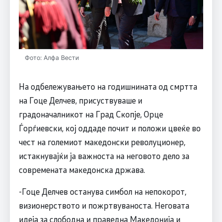
Фото: Алфа Вести
На одбележувањето на годишнината од смртта
на Гоце Делчев, присуствуваше и
градоначалникот на Град Скопје, Орце
Ѓорѓиевски, кој оддаде почит и положи цвеќе во
чест на големиот македонски револуционер,
истакнувајќи ја важноста на неговото дело за
современата македонска држава.
-Гоце Делчев останува симбол на непокорот,
визионерството и пожртвуваноста. Неговата
идеја за слободна и праведна Македонија и