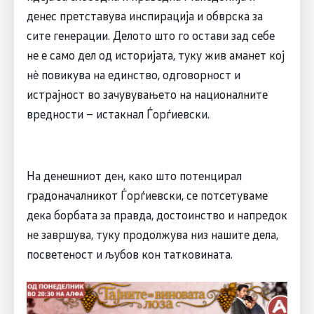
денес претставува инспирација и обврска за
сите генерации. Делото што го остави зад себе
не е само дел од историјата, туку жив аманет кој
нè повикува на единство, одговорност и
истрајност во зачувувањето на националните
вредности – истакнал Ѓорѓиевски.
На денешниот ден, како што потенцирал
градоначалникот Ѓорѓиевски, се потсетуваме
дека борбата за правда, достоинство и напредок
не завршува, туку продолжува низ нашите дела,
посветеност и љубов кон татковината.