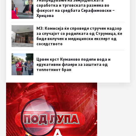
Унапредување на земјоделската
соработка и трговската размена во
фокусот на средбата Серафимовски –
Хрицова
МЗ: Комисија ќе спроведе стручен надзор
за случајот со родилката од Струмица, ќе
биде вклучен и медицински експерт од
соседството
Црвен крст Куманово подели вода и
едукативни флаери за заштита од
топлотниот бран