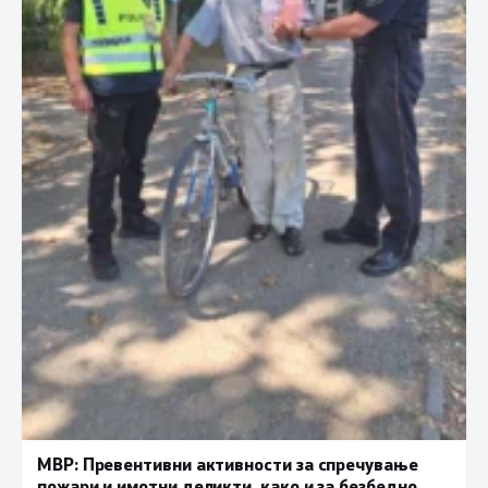
МВР: Превентивни активности за спречување
пожари и имотни деликти, како и за безбедно