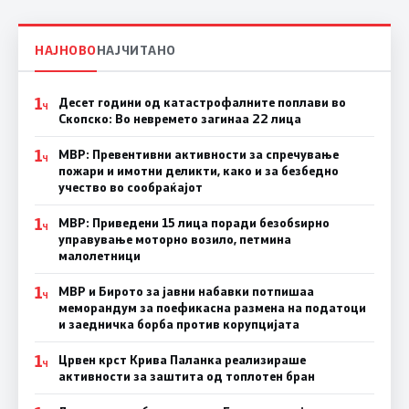
НАЈНОВО
НАЈЧИТАНО
1
Десет години од катастрофалните поплави во
Ч
Скопско: Во невремето загинаа 22 лица
1
МВР: Превентивни активности за спречување
Ч
пожари и имотни деликти, како и за безбедно
учество во сообраќајот
1
МВР: Приведени 15 лица поради безобѕирно
Ч
управување моторно возило, петмина
малолетници
1
МВР и Бирото за јавни набавки потпишаа
Ч
меморандум за поефикасна размена на податоци
и заедничка борба против корупцијата
1
Црвен крст Крива Паланка реализираше
Ч
активности за заштита од топлотен бран