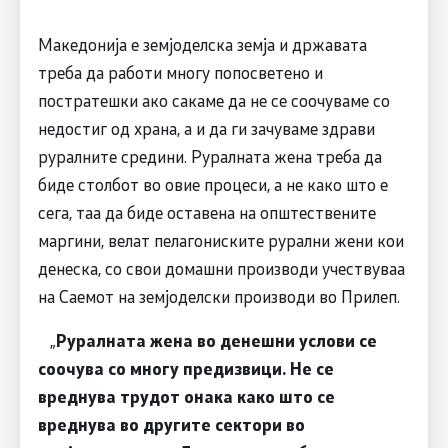
Македонија е земјоделска земја и државата
треба да работи многу попосветено и
постратешки ако сакаме да не се соочуваме со
недостиг од храна, а и да ги зачуваме здрави
руралните средини. Руралната жена треба да
биде столбот во овие процеси, а не како што е
сега, таа да биде оставена на општествените
маргини, велат пелагониските рурални жени кои
денеска, со свои домашни производи учествуваа
на Саемот на земјоделски производи во Прилеп.
„
Руралната жена во денешни услови се
соочува со многу предизвици. Не се
вреднува трудот онака како што се
вреднува во другите сектори во