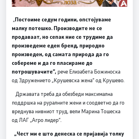
„
Постоиме седум години, опстојуваме
малку потешко. Производите не се
продаваат, но сепак ние се трудиме да
произведеме еден бренд, природно
произведен, од самата природа да го
собереме и да го пласираме до
потрошувачите“,
рече Елизабета Божиноска
од Здружението „Крушевска жена“ од Крушево.
Државата треба да обезбеди максимална
поддршка на руралните жени и соодветно да го
вреднува нивниот труд, вели Марина Тошеска
од ЛАГ „Агро лидер“.
„Чест ми е што денеска се пријавија толку