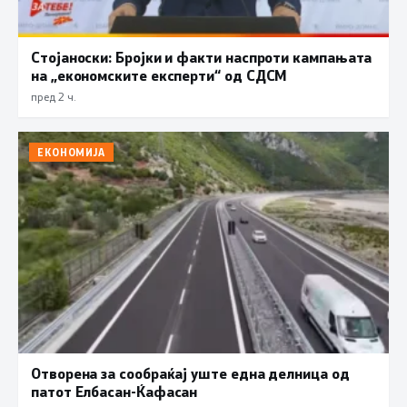
Стојаноски: Бројки и факти наспроти кампањата
на „економските експерти“ од СДСM
пред 2 ч.
ЕКОНОМИЈА
Отворена за сообраќај уште една делница од
патот Елбасан-Ќафасан