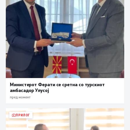
Министерот Ферати се сретна со турскиот
амбасадор Улусој
пред момент
ПРИЛОГ