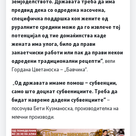
земјоделството. Државата треба да има
предвид дека со одредена насочена,
специфична поддршка кон жените од
руралните средини може да го извлече тој
потенцијал од тие домаќинства каде
жената има улога, било да прави
занаетчиски работи или пак да прави некои
одредени традиционални рецепти“
, вели
Гордана Цветаноска – „Бавчика“.
„
Од државата имаме помош – субвенции,
само што доцнат субвенициите. Треба да
бидат навреме дадени субвенциите“
–
посочува Бети Кузманоска, производителка на
млечни производи.