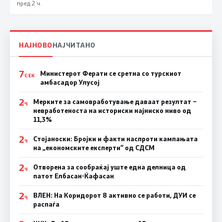
пред 2 ч.
НАЈНОВО
НАЈЧИТАНО
7
Министерот Ферати се сретна со турскиот
СЕК
амбасадор Улусој
2
Мерките за самовработување даваат резултат –
Ч
невработеноста на историски најниско ниво од
11,3%
2
Стојаноски: Бројки и факти наспроти кампањата
Ч
на „економските експерти“ од СДСM
2
Отворена за сообраќај уште една делница од
Ч
патот Елбасан-Ќафасан
2
ВЛЕН: На Коридорот 8 активно се работи, ДУИ се
Ч
распаѓа