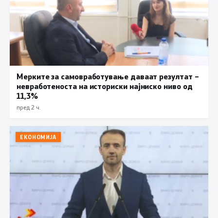
Мерките за самовработување даваат резултат –
невработеноста на историски најниско ниво од
11,3%
пред 2 ч.
ЕКОНОМИЈА