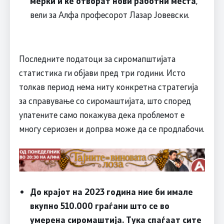
мерки и ќе отворат нови работни места
,
вели за Алфа професорот Лазар Јовевски.
Последните податоци за сиромапштијата
статистика ги објави пред три години. Исто
толкав период нема ниту конкретна стратегија
за справување со сиромаштијата, што според
упатените само покажува дека проблемот е
многу сериозен и допрва може да се продлабочи.
До крајот на 2023 година ние би имале
вкупно 510.000 граѓани што се во
умерена сиромаштија. Тука спаѓаат сите