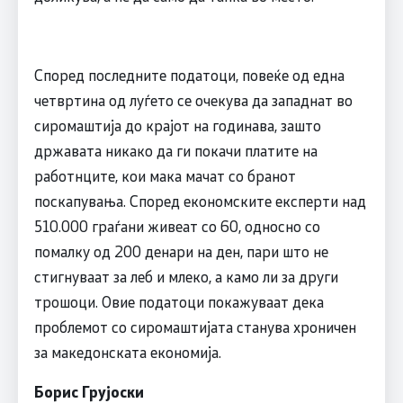
Според последните податоци, повеќе од една
четвртина од луѓето се очекува да западнат во
сиромаштија до крајот на годинава, зашто
државата никако да ги покачи платите на
работнците, кои мака мачат со бранот
поскапувања. Според економските експерти над
510.000 граѓани живеат со 60, односно со
помалку од 200 денари на ден, пари што не
стигнуваат за леб и млеко, а камо ли за други
трошоци. Овие податоци покажуваат дека
проблемот со сиромаштијата станува хроничен
за македонската економија.
Борис Грујоски