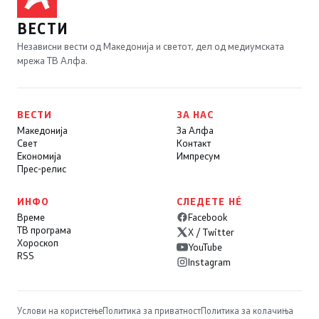
ВЕСТИ
Независни вести од Македонија и светот, дел од медиумската
мрежа ТВ Алфа.
ВЕСТИ
ЗА НАС
Македонија
За Алфа
Свет
Контакт
Економија
Импресум
Прес-релис
ИНФО
СЛЕДЕТЕ НÉ
Време
Facebook
ТВ програма
X / Twitter
Хороскоп
YouTube
RSS
Instagram
Услови на користење
Политика за приватност
Политика за колачиња