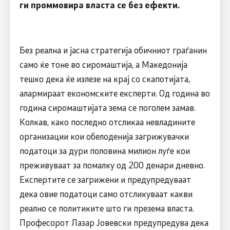
ги проммовира власта се без ефекти.
Без реална и јасна стратегија обичниот граѓанин
само ќе тоне во сиромаштија, а Македонија
тешко дека ќе излезе на крај со скапотијата,
алармираат економските експерти. Од година во
година сиромаштијата зема се поголем замав.
Колкав, како последно отсликаа невладините
организации кои обелоденија загрижувачки
податоци за дури половина милион луѓе кои
преживуваат за помалку од 200 денари дневно.
Експертите се загрижени и предупредуваат
дека овие податоци само отсликуваат какви
реално се политиките што ги презема власта.
Професорот Лазар Јовевски предупредува дека