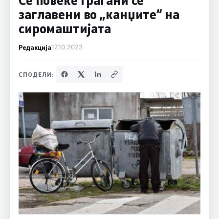
заглавени во „канџите“ на
сиромаштијата
Редакција
17.10.2023
СПОДЕЛИ: