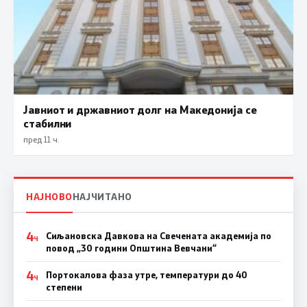
Јавниот и државниот долг на Македонија се
стабилни
пред 11 ч.
НАЈНОВО
НАЈЧИТАНО
4
Сиљановска Давкова на Свечената академија по
Ч
повод „30 години Општина Вевчани“
4
Портокалова фаза утре, температури до 40
Ч
степени