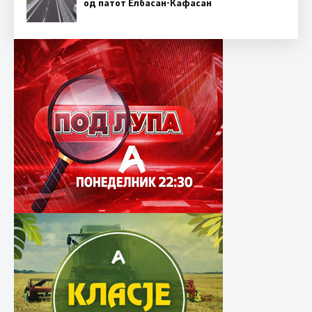
од патот Елбасан-Ќафасан