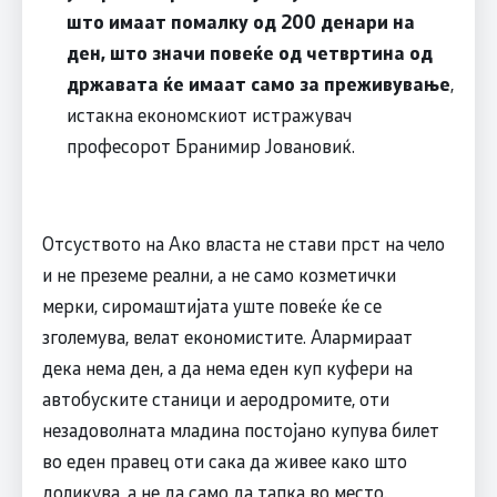
што имаат помалку од 200 денари на
ден, што значи повеќе од четвртина од
државата ќе имаат само за преживување
,
истакна економскиот истражувач
професорот Бранимир Јовановиќ.
Отсуството на Ако власта не стави прст на чело
и не преземе реални, а не само козметички
мерки, сиромаштијата уште повеќе ќе се
зголемува, велат економистите. Алармираат
дека нема ден, а да нема еден куп куфери на
автобуските станици и аеродромите, оти
незадоволната младина постојано купува билет
во еден правец оти сака да живее како што
доликува, а не да само да тапка во место.