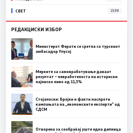
СВЕТ
2198
РЕДАКЦИСКИ ИЗБОР
Министерот Ферати се сретна со турскиот
амбасадор Улусој
Мерките за самовработување даваат
резултат – невработеноста на историски
најниско ниво од 11,3%
Стојаноски: Бројки и факти наспроти
кампањата на „економските експерти“ од
СДСM
Отворена за сообраќај уште една делница