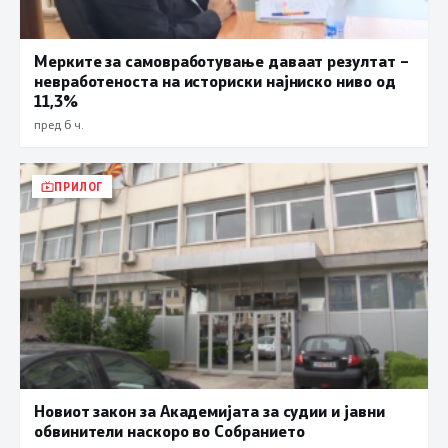
Мерките за самовработување даваат резултат –
невработеноста на историски најниско ниво од
11,3%
пред 6 ч.
ПРИЛОГ
Новиот закон за Академијата за судии и јавни
обвинители наскоро во Собранието