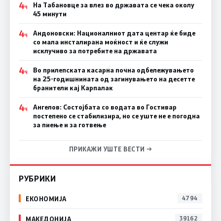
4
На Табановце за влез во државата се чека околу
Ч
45 минути
4
Андоновски: Националниот дата центар ќе биде
Ч
со мала инсталирана моќност и ќе служи
исклучиво за потребите на државата
4
Во прилепската касарна почна одбележувањето
Ч
на 25-годишнината од загинувањето на десетте
бранители кај Карпалак
4
Ангелов: Состојбата со водата во Гостивар
Ч
постепено се стабилизира, но се уште не е погодна
за пиење и за готвење
ПРИКАЖИ УШТЕ ВЕСТИ →
РУБРИКИ
ЕКОНОМИЈА
4794
МАКЕДОНИЈА
39162