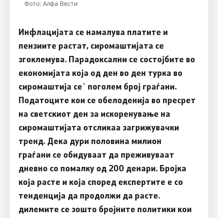
Фото: Алфа Вести
Инфлацијата се намалува платите и
пензиите растат, сиромаштијата се
згоклемува. Парадоксални се состојбите во
економијата која од ден во ден турка во
сиромаштија се` поголем број граѓани.
Податоците кои се обелоденија во пресрет
на светскиот ден за искоренување на
сиромаштијата отсликаа загрижувачки
тренд. Дека дури половина милион
граѓани се обидуваат да преживуваат
дневно со помалку од 200 денари. Бројка
која расте и која според експертите е со
тенденција да продолжи да расте.
дилемите се зошто бројните политики кои