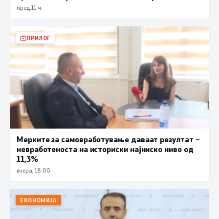
пред 11 ч.
ПРИЛОГ
Мерките за самовработување даваат резултат –
невработеноста на историски најниско ниво од
11,3%
вчера, 18:06
ЕКОНОМИЈА