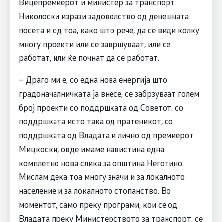
Вицепремиерот и министер за транспорт
Николоски изрази задоволство од денешната
посета и од тоа, како што рече, да се види колку
многу проекти или се завршуваат, или се
работат, или ќе почнат да се работат.
– Драго ми е, со една нова енергија што
градоначалничката ја внесе, се забрзуваат голем
број проекти со поддршката од Советот, со
поддршката исто така од пратеникот, со
поддршката од Владата и лично од премиерот
Мицкоски, овде имаме навистина една
комплетно нова слика за општина Неготино.
Мислам дека тоа многу значи и за локалното
население и за локалното стопанство. Во
моментот, само преку програми, кои се од
Владата преку Министерството за транспорт, се