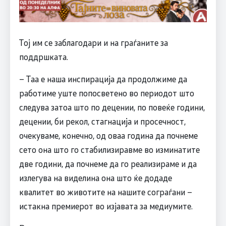
Тој им се заблагодари и на граѓаните за
поддршката.
– Таа е наша инспирација да продолжиме да
работиме уште попосветено во периодот што
следува затоа што по децении, по повеќе години,
децении, би рекол, стагнација и просечност,
очекуваме, конечно, од оваа година да почнеме
сето она што го стабилизиравме во изминатите
две години, да почнеме да го реализираме и да
излегува на виделина она што ќе додаде
квалитет во животите на нашите сограѓани –
истакна премиерот во изјавата за медиумите.