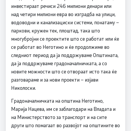
инвестираат речиси 246 милиони денари или
над четири милиони евра во изградба на улици,
водоводни и канализациски системи, понатаму –
паркови, кружен тек, плоштад, така што
многубројни се проектите што се работат или ќе
се работат во Неготино и ќе продолжиме во
следниот период да ја поддржуваме Општината,
да ја поддржуваме градоначалничката, а со
новите можности што се отвораат исто така ќе
разговараме и за нови проекти – изјави
Николоски.
Градоначалничката на општина Неготино,
Марија Нацева, им се заблагодари на Владата и
на Министерството за транспорт и на сите
други што помагаат во развојот на општините во