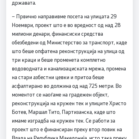
државата.
– Првично направивме посета на улицата 29
Ноември, проект што е во вредност од над 28
милиони денари, финансиски средства
обезбедени од Министерство за транспорт, каде
што беше опфатена реконструкција на улица од
три краци и беше променета комплетно
водоводната и канализациската мрежа, промена
на стари азбестни цевки и притоа беше
асфалтирано во должина од над 725 метри. Во
моментот се наоѓаме на градежен објект,
реконструкција на кружен тек и улиците Христо
Ботев, Маршал Тито, Партизанска, каде што
имаме изградба на кружен тек. Се работи за
проект што е финансиран преку втор повик на
Влада на Република Македонија, исто така преку