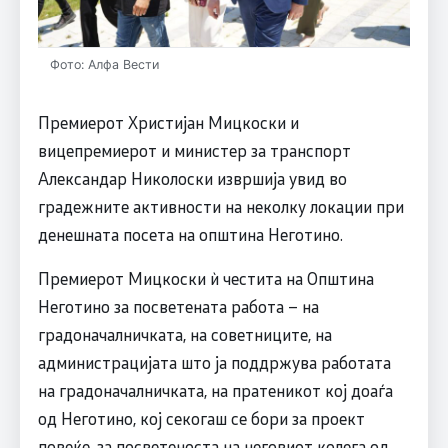
Фото: Алфа Вести
Премиерот Христијан Мицкоски и
вицепремиерот и министер за транспорт
Александар Николоски извршија увид во
градежните активности на неколку локации при
денешната посета на општина Неготино.
Премиерот Мицкоски ѝ честита на Општина
Неготино за посветената работа – на
градоначалничката, на советниците, на
администрацијата што ја поддржува работата
на градоначалничката, на пратеникот кој доаѓа
од Неготино, кој секогаш се бори за проект
повеќе, за посветеноста на неговиот колега од