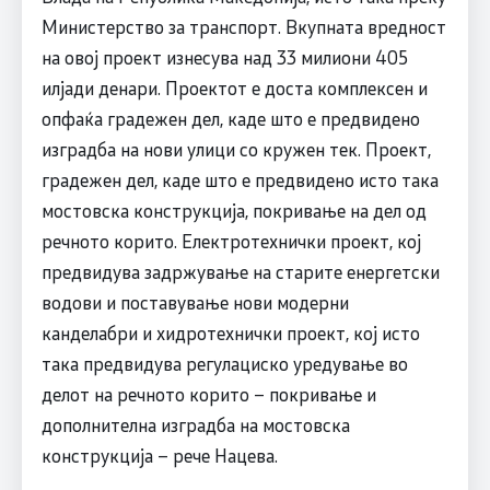
Министерство за транспорт. Вкупната вредност
на овој проект изнесува над 33 милиони 405
илјади денари. Проектот е доста комплексен и
опфаќа градежен дел, каде што е предвидено
изградба на нови улици со кружен тек. Проект,
градежен дел, каде што е предвидено исто така
мостовска конструкција, покривање на дел од
речното корито. Електротехнички проект, кој
предвидува задржување на старите енергетски
водови и поставување нови модерни
канделабри и хидротехнички проект, кој исто
така предвидува регулациско уредување во
делот на речното корито – покривање и
дополнителна изградба на мостовска
конструкција – рече Нацева.