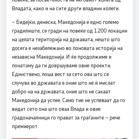
Владата, како и на сите други владини колеги.
– Бидејќи, денеска, Македонија е едно големо
градилиште, се гради на повеќе од 1.200 локации
на целата територија на државата, нешто што
досега е незабележано во поновата историја на
независна Македонија. И ќе продолжиме и
понатаму да ги довршуваме овие проекти.
Единствено, лоша вест за сето ова што се
случува во државата е оние што не ѝ мислат
добро на на државата, оние што не сакаат
Македонија да успее. Само тие не успеваат да го
видат сето она што оваа Влада и овие
градоначалници го прават за граѓаните – рече
премиерот.