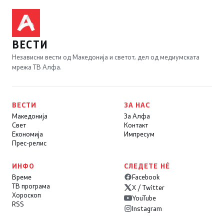
ВЕСТИ
Независни вести од Македонија и светот, дел од медиумската
мрежа ТВ Алфа.
ВЕСТИ
ЗА НАС
Македонија
За Алфа
Свет
Контакт
Економија
Импресум
Прес-релис
ИНФО
СЛЕДЕТЕ НÉ
Време
Facebook
ТВ програма
X / Twitter
Хороскоп
YouTube
RSS
Instagram