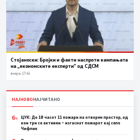
Стојаноски: Бројки и факти наспроти кампањата
на „економските експерти“ од СДСM
вчера, 17:41
НАЈНОВО
НАЈЧИТАНО
6
ЦУК: До 18 часот 11 пожари на отворен простор, од
Ч
кои три се активни – изгаснат пожарот кај село
Чифлик