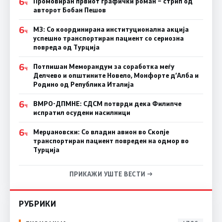
6
Промовиран првиот графички роман – стрип од
Ч
авторот Бобан Пешов
6
МЗ: Со координирана институционална акција
Ч
успешно транспортиран пациент со сериозна
повреда од Турција
6
Потпишан Меморандум за соработка меѓу
Ч
Делчево и општините Новело, Монфорте д’Алба и
Родино од Република Италија
6
ВМРО-ДПМНЕ: СДСM потврди дека Филипче
Ч
испратил осудени насилници
6
Мерџановски: Со владин авион во Скопје
Ч
транспортиран пациент повреден на одмор во
Турција
ПРИКАЖИ УШТЕ ВЕСТИ →
РУБРИКИ