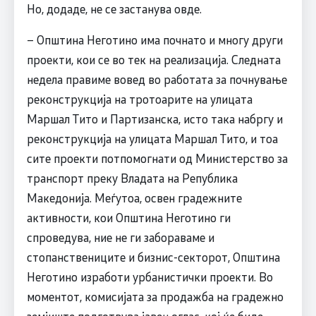
Но, додаде, не се застанува овде.
– Општина Неготино има почнато и многу други
проекти, кои се во тек на реализација. Следната
недела правиме вовед во работата за почнување
реконструкција на тротоарите на улицата
Маршал Тито и Партизанска, исто така набргу и
реконструкција на улицата Маршал Тито, и тоа
сите проекти потпомогнати од Министерство за
транспорт преку Владата на Република
Македонија. Меѓутоа, освен градежните
активности, кои Општина Неготино ги
спроведува, ние не ги забораваме и
стопанствениците и бизнис-секторот, Општина
Неготино изработи урбанистички проекти. Во
моментот, комисијата за продажба на градежно
земјиште подготвува јавен оглас, кој ќе биде