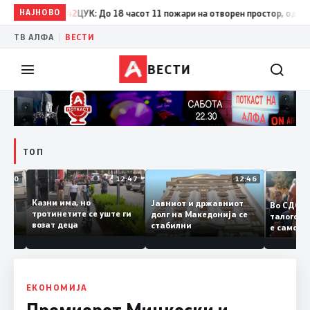
НАЈНОВО
17:42
ЦУК: До 18 часот 11 пожари на отворен простор, од кои три
|
ТВ АЛФА
ВЕСТИ
ВЕСТИ
ТОП
12:50
12:47
12:46
Казни има, но
Јавниот и државниот
Во СД
судии и
тротинетите се уште ги
долг на Македонија се
талог
и
возат деца
стабилни
е сам
анието
копиј
Заев
ЕКОНОМИЈА
Премиерот Мицкоски и