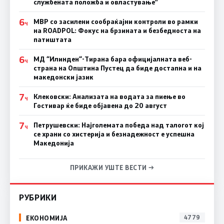
службената положба и овластување”
6
МВР со засилени сообраќајни контроли во рамки
Ч
на ROADPOL: Фокус на брзината и безбедноста на
патиштата
6
МД “Илинден“-Тирана бара официјалната веб-
Ч
страна на Општина Пустец да биде достапна и на
македонски јазик
7
Клековски: Анализата на водата за пиење во
Ч
Гостивар ќе биде објавена до 20 август
7
Петрушевски: Најголемата победа над талогот кој
Ч
се храни со хистерија и безнадежност е успешна
Македонија
ПРИКАЖИ УШТЕ ВЕСТИ →
РУБРИКИ
ЕКОНОМИЈА
4779