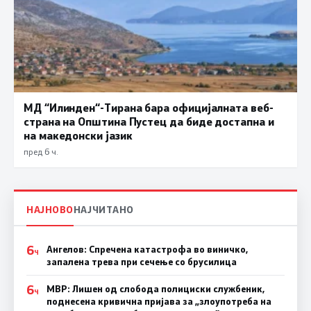
МД “Илинден“-Тирана бара официјалната веб-
страна на Општина Пустец да биде достапна и
на македонски јазик
пред 6 ч.
НАЈНОВО
НАЈЧИТАНО
6
Ангелов: Спречена катастрофа во виничко,
Ч
запалена трева при сечење со брусилица
6
МВР: Лишен од слобода полициски службеник,
Ч
поднесена кривична пријава за „злоупотреба на