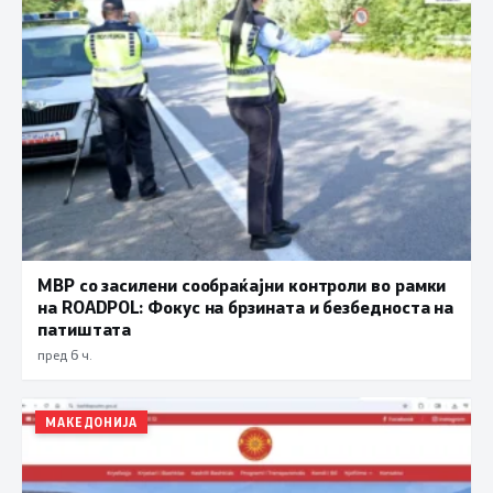
МВР со засилени сообраќајни контроли во рамки
на ROADPOL: Фокус на брзината и безбедноста на
патиштата
пред 6 ч.
МАКЕДОНИЈА