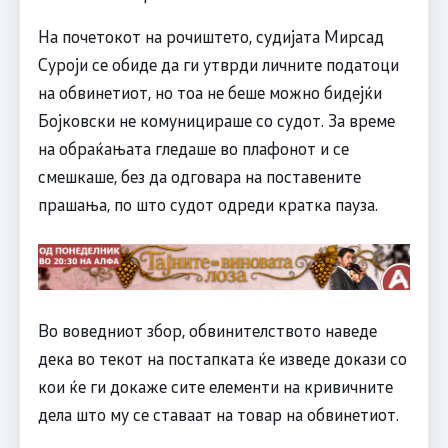
На почетокот на рочиштето, судијата Мирсад
Суроји се обиде да ги утврди личните податоци
на обвинетиот, но тоа не беше можно бидејќи
Бојковски не комуницираше со судот. За време
на обраќањата гледаше во плафонот и се
смешкаше, без да одговара на поставените
прашања, по што судот одреди кратка пауза.
Во воведниот збор, обвинителството наведе
дека во текот на постапката ќе изведе докази со
кои ќе ги докаже сите елементи на кривичните
дела што му се ставаат на товар на обвинетиот.