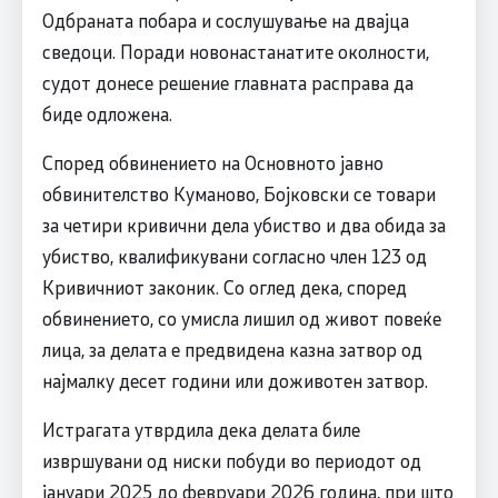
Одбраната побара и сослушување на двајца
сведоци. Поради новонастанатите околности,
судот донесе решение главната расправа да
биде одложена.
Според обвинението на Основното јавно
обвинителство Куманово, Бојковски се товари
за четири кривични дела убиство и два обида за
убиство, квалификувани согласно член 123 од
Кривичниот законик. Со оглед дека, според
обвинението, со умисла лишил од живот повеќе
лица, за делата е предвидена казна затвор од
најмалку десет години или доживотен затвор.
Истрагата утврдила дека делата биле
извршувани од ниски побуди во периодот од
јануари 2025 до февруари 2026 година, при што