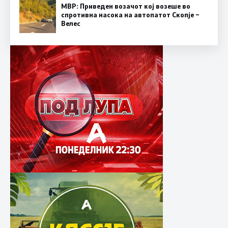
МВР: Приведен возачот кој возеше во
спротивна насока на автопатот Скопје –
Велес