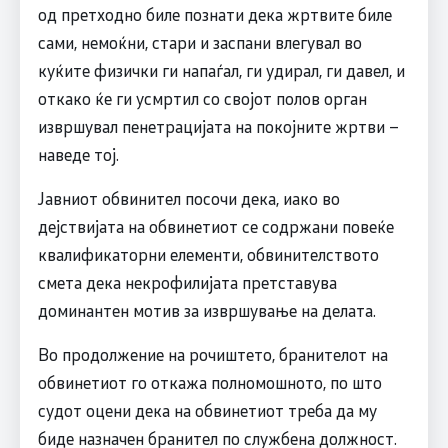
од претходно биле познати дека жртвите биле
сами, немоќни, стари и заспани влегувал во
куќите физички ги напаѓал, ги удирал, ги давел, и
откако ќе ги усмртил со својот полов орган
извршувал пенетрацијата на покојните жртви –
наведе тој.
Јавниот обвинител посочи дека, иако во
дејствијата на обвинетиот се содржани повеќе
квалификаторни елементи, обвинителството
смета дека некрофилијата претставува
доминантен мотив за извршување на делата.
Во продолжение на рочиштето, бранителот на
обвинетиот го откажа полномошното, по што
судот оцени дека на обвинетиот треба да му
биде назначен бранител по службена должност.