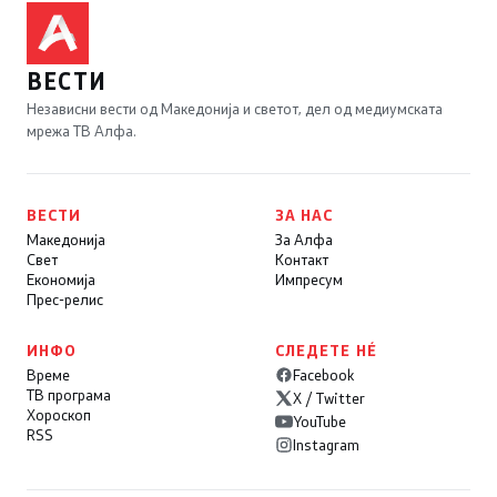
ВЕСТИ
Независни вести од Македонија и светот, дел од медиумската
мрежа ТВ Алфа.
ВЕСТИ
ЗА НАС
Македонија
За Алфа
Свет
Контакт
Економија
Импресум
Прес-релис
ИНФО
СЛЕДЕТЕ НÉ
Време
Facebook
ТВ програма
X / Twitter
Хороскоп
YouTube
RSS
Instagram