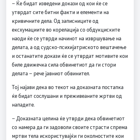
– Ќе бидат изведени докази од кои ќе се
утврдат сите битни факти и елементи на
кривичните дела. Од записниците од
ексхумациите во корелација со обдукциските
наоди ќе се утврди начинот на извршување на
делата, а од судско-психијатриското вештачење
и останатите докази ќе се утврдат мотивите кои
биле движечка сила обвинетиот да ги стори
делата – рече јавниот обвинител.
Тој најави дека во текот на доказната постапка
ќе бидат сослушани и преживеаните жртви од
нападите.
– Доказната целина ќе утврди дека обвинетиот
со намера да ги задоволи своите страсти спрема
мртви тела искористувајќи ги околностите кои