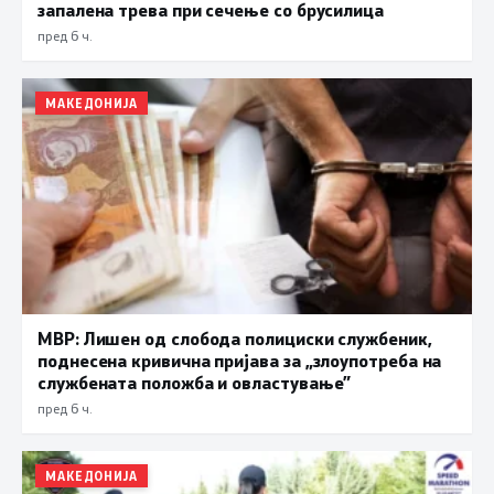
запалена трева при сечење со брусилица
пред 6 ч.
МАКЕДОНИЈА
МВР: Лишен од слобода полициски службеник,
поднесена кривична пријава за „злоупотреба на
службената положба и овластување”
пред 6 ч.
МАКЕДОНИЈА