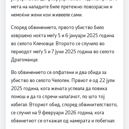
мета на нападите биле претежно повозрасни и
немоќни жени кои живееле сами.
Според обвинението, првото убиство било
извршено ноќта меѓу 5 и 6 јануари 2025 година
во селото Клечовце. Второто се случило во
периодот меѓу 5 и 7 јуни 2025 година во селото
Драгоманце.
Во обвинението се опфатени и два обида за
убиство во селото Челопек. Првиот е од 22 јули
2025 година, кога жената успеала да повика
помош и да го спречи напаѓачот, по што тој
избегал. Вториот обид, според обвинителството,
се случил на 9 февруари 2026 година, кога
обвинетиот се откажал од намерата и побегнал.