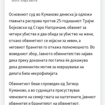
Фото: Алфа Вести
Основниот суд во Куманово денеска ја одложи
главната расправа против 25-годишниот Трајче
Бојковски од Старо Нагоричане, обвинет за
четири убиства и два обида за убиство на жени,
откако обвинетиот се изјасни за невин, а
неговиот бранител го откажа полномошното. Во
воведниот збор, Јавното обвинителство најави
дека преку доказната постапка ќе докажува
дека доминантен мотив за извршување на
делата била некрофилијата.
Обвинетиот беше спроведен од Затвор
Куманово, а во судницата присуствуваа
членовите на семејствата на оштетените, јавниот
обвинител и бранителот на обвинетиот.