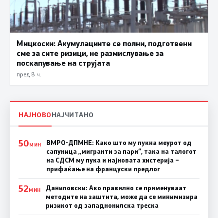
Мицкоски: Акумулациите се полни, подготвени
сме за сите ризици, не размислување за
поскапување на струјата
пред 8 ч.
НАЈНОВО
НАЈЧИТАНО
50
ВМРО-ДПМНЕ: Како што му пукна меурот од
МИН
сапуница „мигранти за пари“, така на талогот
на СДСМ му пука и најновата хистерија –
прифаќање на француски предлог
52
Даниловски: Ако правилно се применуваат
МИН
методите на заштита, може да се минимизира
ризикот од западнонилска треска