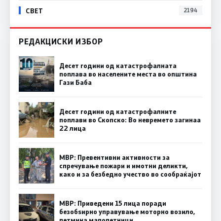
СВЕТ
2194
РЕДАКЦИСКИ ИЗБОР
Десет години од катастрофалната
поплава во населените места во општина
Гази Баба
Десет години од катастрофалните
поплави во Скопско: Во невремето загинаа
22 лица
МВР: Превентивни активности за
спречување пожари и имотни деликти,
како и за безбедно учество во сообраќајот
МВР: Приведени 15 лица поради
безобѕирно управување моторно возило,
петмина малолетници