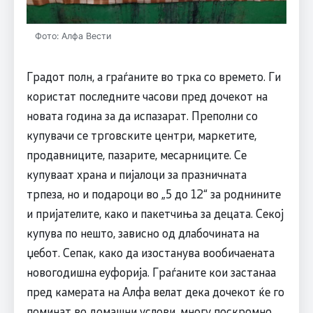
Фото: Алфа Вести
Градот полн, а граѓаните во трка со времето. Ги
користат последните часови пред дочекот на
новата година за да испазарат. Преполни со
купувачи се трговските центри, маркетите,
продавниците, пазарите, месарниците. Се
купуваат храна и пијалоци за празничната
трпеза, но и подароци во „5 до 12“ за роднините
и пријателите, како и пакетчиња за децата. Секој
купува по нешто, зависно од длабочината на
џебот. Сепак, како да изостанува вообичаената
новогодишна еуфорија. Граѓаните кои застанаа
пред камерата на Алфа велат дека дочекот ќе го
поминат во домашни услови, многу поскромно