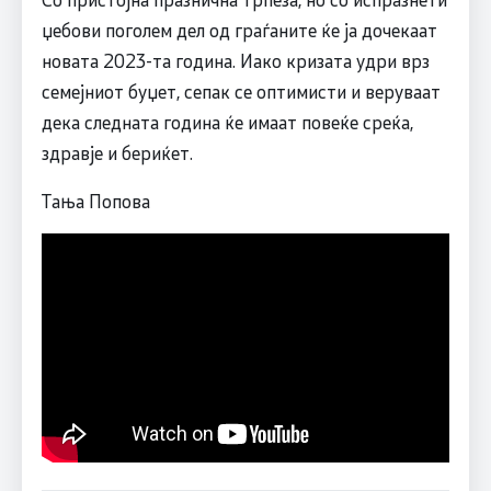
џебови поголем дел од граѓаните ќе ја дочекаат
новата 2023-та година. Иако кризата удри врз
семејниот буџет, сепак се оптимисти и веруваат
дека следната година ќе имаат повеќе среќа,
здравје и бериќет.
Тања Попова