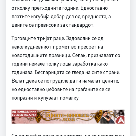
отколку претходните години. Едноставно
платите изгубија добар дел од вредноста, а
цените се превисоки за стандардот.
Трговците тријат раце. Задоволни се од
неколкудневниот промет во пресрет на
новогодишните празници. Сепак, признаваат со
години немале толку лоша заработка како
годинава. Беспарицата се гледа на сите страни.
Велат дека се потрудиле да ги намалат цените,
но едноставно џебовите на граѓаните се се
попразни и купуваат помалку.
Со пристојна празнична трпеза, но со испразнети