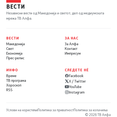
ВЕСТИ
Независни вести од Македонија и светот, дел од медиумската
мрежа ТВ Алфа.
ВЕСТИ
ЗА НАС
Македонија
За Алфа
Свет
Контакт
Економија
Импресум
Прес-релис
ИНФО
СЛЕДЕТЕ НÉ
Време
Facebook
ТВ програма
X / Twitter
Хороскоп
YouTube
RSS
Instagram
Услови на користење
Политика за приватност
Политика за колачиња
© 2026 ТВ Алфа