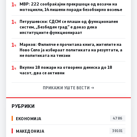
1
МВР: 222 сообраќајни прекршоци од возачи на
Ч
мотоцикли, 14 лишени поради безобѕирно возење
1
Петрушевски: СДСМ се плаши од функционален
Ч
систем, „Безбеден град“ е доказ дека
институциите функционираат
1
Марков: Филипче е прочитана книга, жителите на
Ч
Ново Село ја избираат политиката на резултати, а
не политиката на тензии
1
Вкупно 18 пожари на отворено денеска до 18
Ч
часот, два се активни
ПРИКАЖИ УШТЕ ВЕСТИ →
РУБРИКИ
ЕКОНОМИЈА
4786
МАКЕДОНИЈА
39101