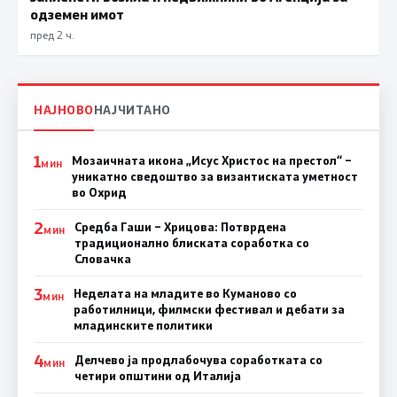
одземен имот
пред 2 ч.
НАЈНОВО
НАЈЧИТАНО
1
Мозаичната икона „Исус Христос на престол“ –
МИН
уникатно сведоштво за византиската уметност
во Охрид
2
Средба Гаши – Хрицова: Потврдена
МИН
традиционално блиската соработка со
Словачка
3
Неделата на младите во Куманово со
МИН
работилници, филмски фестивал и дебати за
младинските политики
4
Делчево ја продлабочува соработката со
МИН
четири општини од Италија