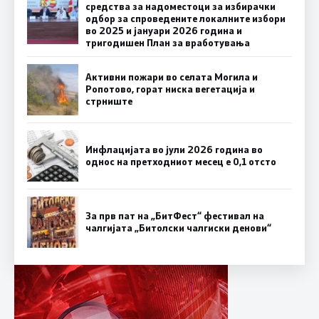
средства за надоместоци за избирачки
одбор за спроведените локалните избори
во 2025 и јануари 2026 година и
тригодишен План за вработувања
Активни пожари во селата Могила и
Ропотово, горат ниска вегетација и
стрниште
Инфлацијата во јули 2026 година во
однос на претходниот месец е 0,1 отсто
За прв пат на „БитФест“ фестивал на
чалгијата „Битолски чалгиски денови“