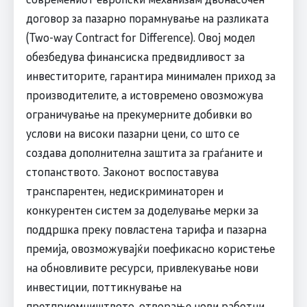
договор за пазарно порамнување на разликата
(Two-way Contract for Difference). Овој модел
обезбедува финансиска предвидливост за
инвеститорите, гарантира минимален приход за
производителите, а истовремено овозможува
ограничување на прекумерните добивки во
услови на високи пазарни цени, со што се
создава дополнителна заштита за граѓаните и
стопанството. Законот воспоставува
транспарентен, недискриминаторен и
конкурентен систем за доделување мерки за
поддршка преку повластена тарифа и пазарна
премија, овозможувајќи поефикасно користење
на обновливите ресурси, привлекување нови
инвестиции, поттикнување на
претприемништвото, отворање нови работни