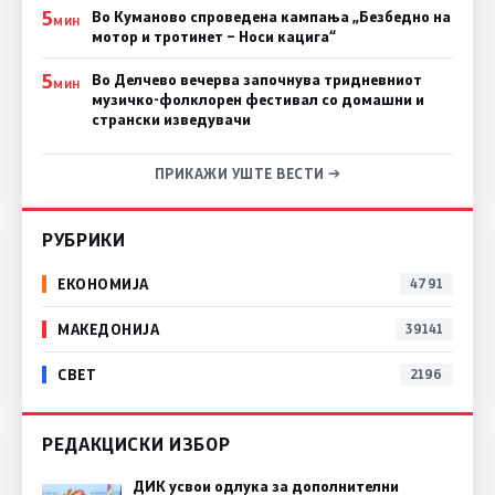
5
Во Куманово спроведена кампања „Безбедно на
МИН
мотор и тротинет – Носи кацига“
5
Во Делчево вечерва започнува тридневниот
МИН
музичко-фолклорен фестивал со домашни и
странски изведувачи
ПРИКАЖИ УШТЕ ВЕСТИ →
РУБРИКИ
ЕКОНОМИЈА
4791
МАКЕДОНИЈА
39141
СВЕТ
2196
РЕДАКЦИСКИ ИЗБОР
ДИК усвои одлука за дополнителни