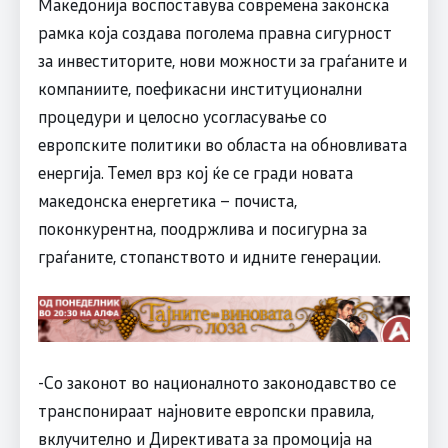
Македонија воспоставува современа законска
рамка која создава поголема правна сигурност
за инвеститорите, нови можности за граѓаните и
компаниите, поефикасни институционални
процедури и целосно усогласување со
европските политики во областа на обновливата
енергија. Темел врз кој ќе се гради новата
македонска енергетика – почиста,
поконкурентна, поодржлива и посигурна за
граѓаните, стопанството и идните генерации.
-Со законот во националното законодавство се
транспонираат најновите европски правила,
вклучително и Директивата за промоција на