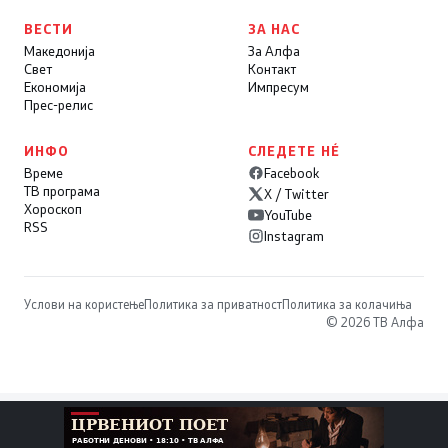
ВЕСТИ
ЗА НАС
Македонија
За Алфа
Свет
Контакт
Економија
Импресум
Прес-релис
ИНФО
СЛЕДЕТЕ НÉ
Време
Facebook
ТВ програма
X / Twitter
Хороскоп
YouTube
RSS
Instagram
Услови на користење
Политика за приватност
Политика за колачиња
© 2026 ТВ Алфа