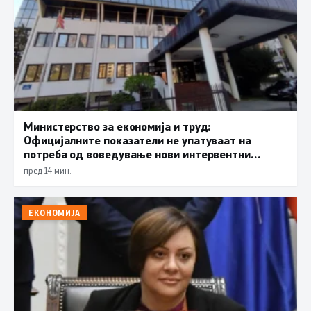
Министерство за економија и труд:
Официјалните показатели не упатуваат на
потреба од воведување нови интервентни
мерки, ценовните движења се стабилни
пред 14 мин.
ЕКОНОМИЈА