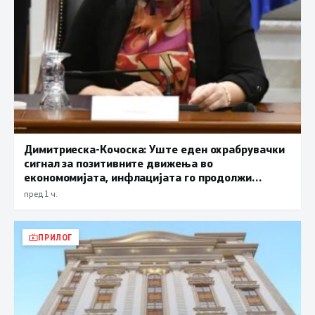
Димитриеска-Кочоска: Уште еден охрабрувачки
сигнал за позитивните движења во
економомијата, инфлацијата го продолжи
трендот на намалување и во јули изнесува 2,3
пред 1 ч.
проценти
ПРИЛОГ