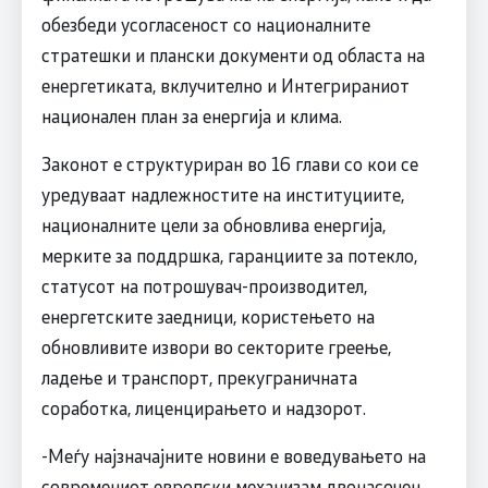
обезбеди усогласеност со националните
стратешки и плански документи од областа на
енергетиката, вклучително и Интегрираниот
национален план за енергија и клима.
Законот е структуриран во 16 глави со кои се
уредуваат надлежностите на институциите,
националните цели за обновлива енергија,
мерките за поддршка, гаранциите за потекло,
статусот на потрошувач-производител,
енергетските заедници, користењето на
обновливите извори во секторите греење,
ладење и транспорт, прекуграничната
соработка, лиценцирањето и надзорот.
-Меѓу најзначајните новини е воведувањето на
современиот европски механизам двонасочен