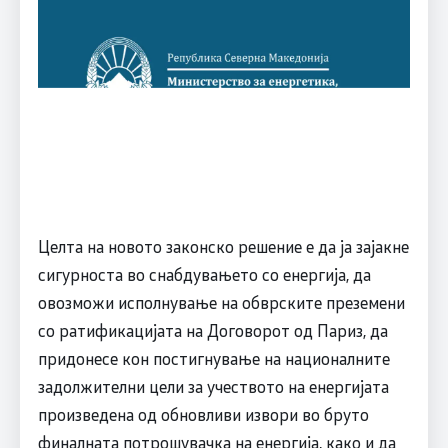
Целта на новото законско решение е да ја зајакне
сигурноста во снабдувањето со енергија, да
овозможи исполнување на обврските преземени
со ратификацијата на Договорот од Париз, да
придонесе кон постигнување на националните
задолжителни цели за учеството на енергијата
произведена од обновливи извори во бруто
финалната потрошувачка на енергија, како и да