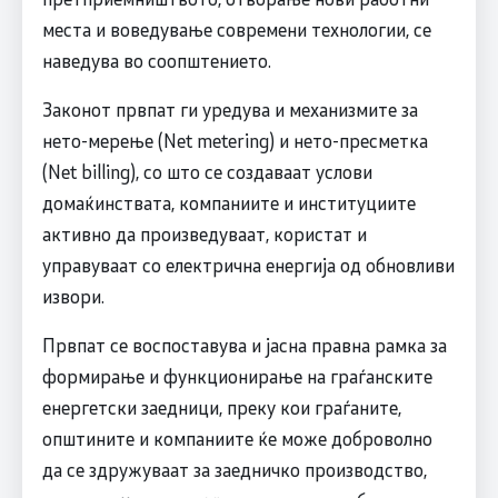
места и воведување современи технологии, се
наведува во соопштението.
Законот првпат ги уредува и механизмите за
нето-мерење (Net metering) и нето-пресметка
(Net billing), со што се создаваат услови
домаќинствата, компаниите и институциите
активно да произведуваат, користат и
управуваат со електрична енергија од обновливи
извори.
Првпат се воспоставува и јасна правна рамка за
формирање и функционирање на граѓанските
енергетски заедници, преку кои граѓаните,
општините и компаниите ќе може доброволно
да се здружуваат за заедничко производство,