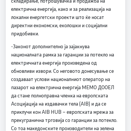
складирање, потрошувачка и продажба на
електрична енергија, како и за реализација на
локални енергетски проекти што ќе носат
директни економски, еколошки и социјални
придобивки.
-Законот дополнително ја зајакнува
националната рамка за гаранции за потекло на
електричната енергија произведена од
обновливи извори. Со неговото донесување се
создаваат услови националниот оператор на
пазарот на електрична енергија МЕМО ДООЕЛ
да стане полноправна членка на европската
Асоцијација на издавачки тела (AIB) и да се
приклучи кон AIB HUB – европската мрежа за
прекугранична трговија со гаранции за потекло.
Со тоа македонските производители на зелена