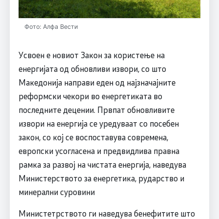
Фото: Алфа Вести
Усвоен е новиот Закон за користење на
енергијата од обновливи извори, со што
Македонија направи еден од најзначајните
реформски чекори во енергетиката во
последните децении. Првпат обновливите
извори на енергија се уредуваат со посебен
закон, со кој се воспоставува современа,
европски усогласена и предвидлива правна
рамка за развој на чистата енергија, наведува
Министерството за енергетика, рударство и
минерални суровини
Министетрството ги наведува бенефитите што