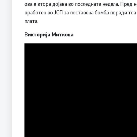
ова е втора дојава во последната недела. Пред н
вработен во ЈСП за поставена бомба поради тоа
плата.
В
икторија Миткова