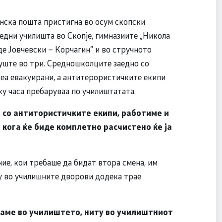
нска пошта пристигна во осум скопски
едни училишта во Скопје, гимназиите „Никола
аде Јовчевски – Корчагин“ и во стручното
уште во три. Средношколците заедно со
еа евакуирани, а антитерористичките екипи
у часа пребаруваа по училиштатата.
 со антитористичките екипи, работиме и
и кога ќе биде комплетно расчистено ќе ја
ние, кои требаше да бидат втора смена, им
ту во училишните дворови додека трае
уваме во училиштето, ниту во училиштниот