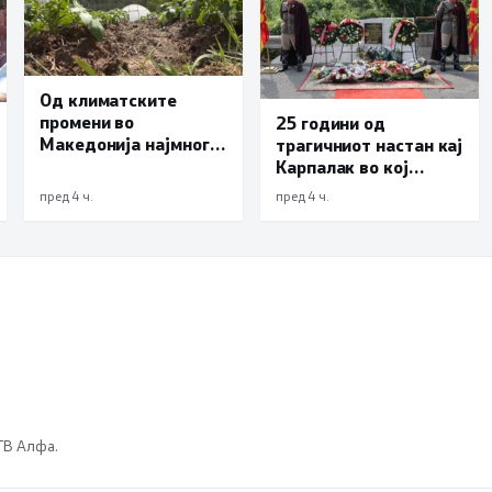
Од климатските
промени во
25 години од
Македонија најмногу
трагичниот настан кај
страда
Карпалак во кој
земјоделството
загинаа десетмина
пред 4 ч.
пред 4 ч.
македонски
бранители
 ТВ Алфа.