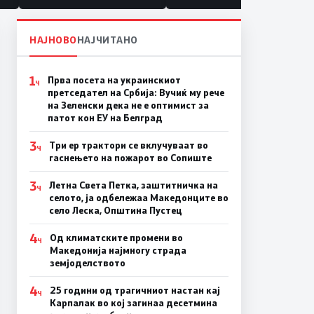
НАЈНОВО
НАЈЧИТАНО
1
Прва посета на украинскиот
Ч
претседател на Србија: Вучиќ му рече
на Зеленски дека не е оптимист за
патот кон ЕУ на Белград
3
Три ер трактори се вклучуваат во
Ч
гаснењето на пожарот во Сопиште
3
Летна Света Петка, заштитничка на
Ч
селото, ја одбележаа Македонците во
село Леска, Општина Пустец
4
Од климатските промени во
Ч
Македонија најмногу страда
земјоделството
4
25 години од трагичниот настан кај
Ч
Карпалак во кој загинаа десетмина