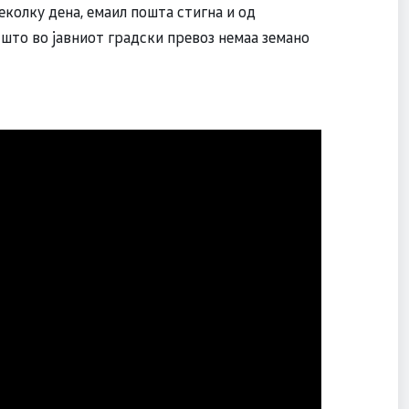
еколку дена, емаил пошта стигна и од
 што во јавниот градски превоз немаа земано