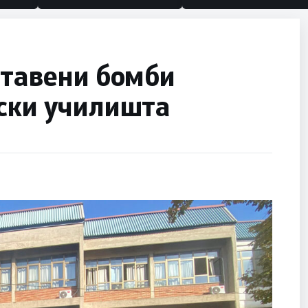
ставени бомби
пски училишта