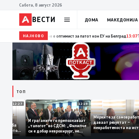
Сабота, 8 август 2026
ВЕСТИ
ДОМА
МАКЕДОНИЈА
НАЈНОВО
15:29
Прва посета на украинскиот претседател на Срби
ТОП
12:27
12:19
Мерките за самов
бруваат: За
И граѓаните го препознаваат
даваат резултат –
ација треба
„талогот“ во СДСМ: „Филипче
невработеноста на
на домашното
си е добар неврохирург, не
најниско ниво од 1
треба се занимава со