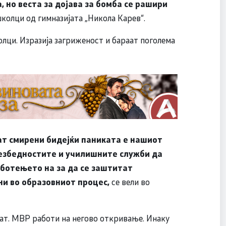
, но веста за дојава за бомба се рашири
колци од гимназијата „Никола Карев“.
олци. Изразија загриженост и бараат поголема
ат смирени бидејќи паниката е нашиот
Безбедностите и училишните служби да
ботењето на за да се заштитат
и во образовниот процес,
се вели во
нат. МВР работи на негово откривање. Инаку