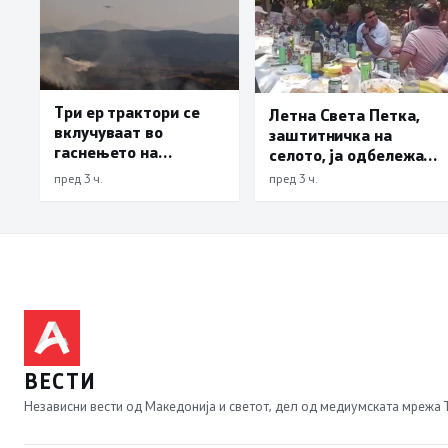
Три ер трактори се
Летна Света Петка,
вклучуваат во
заштитничка на
гаснењето на
селото, ја одбележаа
пожарот во Сопиште
Македонците во село
пред 3 ч.
пред 3 ч.
Леска, Општина
Пустец
ВЕСТИ
Независни вести од Македонија и светот, дел од медиумската мрежа