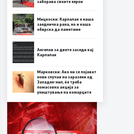
заборава своите херои
Мицкоски: Карпалак е наша
заедничка рана, но и наша
обврска да паметиме
Ангелов за двете заседи кај
Карпалак
Марковски: Ако ни се појават
нови случаи на заразени од
Западен-нил, ќе треба
помасовна акција за
уништување на комарците