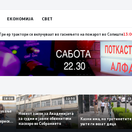
ЕКОНОМИЈА
СВЕТ
ја: Вучиќ му рече на Зеленски дека не е оптимист за патот кон ЕУ на Бе
18:06
12:50
работување
Новиот закон за Академијата
за судии и јавни обвинители
Казни има, но тротинет
 историски
наскоро во Собранието
уште ги возат деца
1,3%