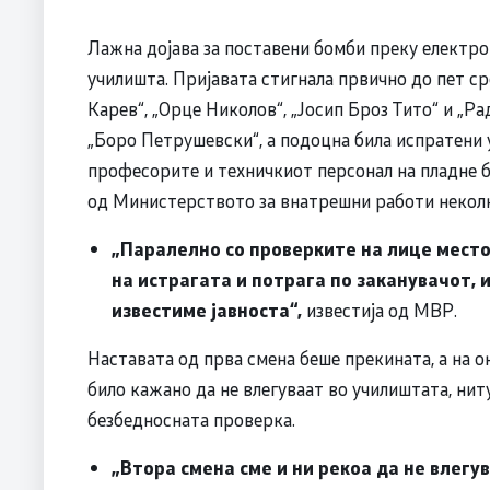
Лажна дојава за поставени бомби преку електро
училишта. Пријавата стигнала првично до пет ср
Карев“, „Орце Николов“, „Јосип Броз Тито“ и „Р
„Боро Петрушевски“, а подоцна била испратени 
професорите и техничкиот персонал на пладне б
од Министерството за внатрешни работи неколк
„Паралелно со проверките на лице место
на истрагата и потрага по заканувачот, 
известиме јавноста“,
известија од МВР.
Наставата од прва смена беше прекината, а на о
било кажано да не влегуваат во училиштата, ни
безбедносната проверка.
„Втора смена сме и ни рекоа да не влег