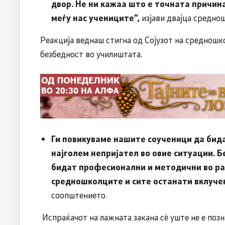
двор. Не ни кажаа што е точната причина
меѓу нас учениците“,
изјави двајца среднош
Реакција веднаш стигна од Сојузот на средношк
безбедност во училиштата.
Ги повикуваме нашите соученици да бид
најголем непријател во овие ситуации. 
бидат професионални и методични во ра
средношколците и сите останати вклучен
соопштението.
Испраќачот на лажната закана сè уште не е поз