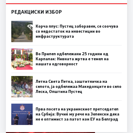
РЕДАКЦИСКИ ИЗБОР
Корча плус: Пустец заборавен, се соочува
со недостаток на инвестиции во
инфраструктурата
Во Прилеп одбележани 25 години од
Карпалак: Нивната жртва е темел на
нашата одговорност
Летна Света Петка, заштитничка на
селото, ја одбележаа Македонците во село
Леска, Општина Пустец
Прва посета на украинскиот претседател
на Србија: Вучиќ му рече на Зеленски дека
не е оптимист за патот кон ЕУ на Белград