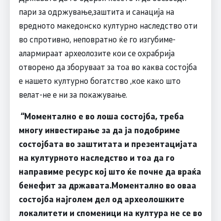
пари за одржување,заштита и санација на
вредното македонско културно наследство оти
во спротивно, неповратно ќе го изгубиме-
алармираат археолозите кои се охрабрија
отворено да зборуваат за тоа во каква состојба
е нашето културно богатство ,кое како што
велат-не е ни за покажување.
“
Моментално е во лоша состојба, треба
многу инвестирање за да ја подобриме
состојбата во заштитата и презентацијата
на културното наследство и тоа да го
направиме ресурс кој што ќе почне да враќа
бенефит за државата.Моментално во оваа
состојба најголем дел од археолошките
локалитети и споменици на култура не се во