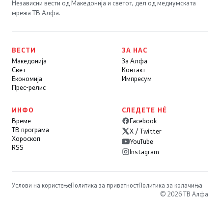
Независни вести од Македонија и светот, дел од медиумската
мрежа ТВ Алфа.
ВЕСТИ
ЗА НАС
Македонија
За Алфа
Свет
Контакт
Економија
Импресум
Прес-релис
ИНФО
СЛЕДЕТЕ НÉ
Време
Facebook
ТВ програма
X / Twitter
Хороскоп
YouTube
RSS
Instagram
Услови на користење
Политика за приватност
Политика за колачиња
© 2026 ТВ Алфа