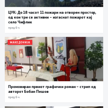
ЦУК: До 18 часот 11 пожари на отворен простор,
од кои три се активни – изгаснат пожарот кај
село Чифлик
пред 6 ч.
МАКЕДОНИЈА
Промовиран првиот графички роман – стрип од
авторот Бобан Пешов
пред 6 ч.