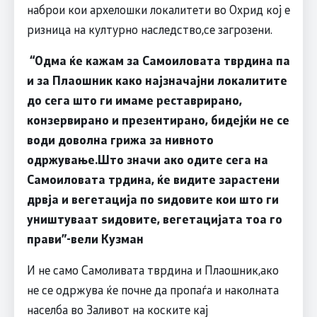
наброи кои архелошки локалитети во Охрид кој е
ризница на културно наследство,се загрозени.
“
Одма ќе кажам за Самоиловата тврдина па
и за Плаошник како најзначајни локалитите
до сега што ги имаме реставрирано,
конзервирано и презентирано, бидејќи не се
води доволна грижа за нивното
одржување.Што значи ако одите сега на
Самоиловата трдина, ќе видите зарастени
дрвја и вегетација по ѕидовите кои што ги
уништуваат ѕидовите, вегетацијата тоа го
прави
”-
вели Кузман
И не само Самоливата тврдина и Плаошник,ако
не се одржува ќе почне да пропаѓа и наколната
населба во Заливот на коските кај