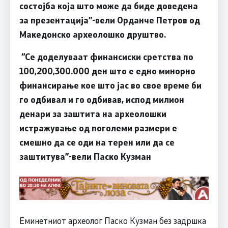
состојба која што може да биде доведена
за презентација
”-
вели Орданче Петров од
Македонско археолошко друштво.
“
Се доделуваат финансиски сретства по
100,200,300.000 ден што е едно минорно
финансирање кое што јас во свое време би
го одбивал и го одбивав, испод милион
денари за заштита на археолошки
истражување од поголеми размери е
смешно да се оди на терен или да се
заштитува
”-
вели Паско Кузман
Еминетниот археолог Паско Кузман без задршка