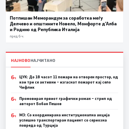
Потпишан Меморандум за соработка меѓу
Делчево и општините Новело, Монфорте д’Алба
и Родино од Република Италија
пред 6 ч.
НАЈНОВО
НАЈЧИТАНО
6
ЦУК: До 18 часот 11 пожари на отворен простор, од
Ч
кои три се активни – изгаснат пожарот кај село
Чифлик
6
Промовиран првиот графички роман – стрип од
Ч
авторот Бобан Пешов
6
МЗ: Со координирана институционална акција
Ч
успешно транспортиран пациент со сериозна
повреда од Турција