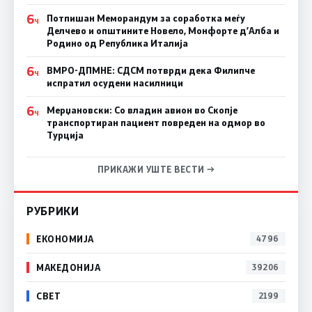
6
Потпишан Меморандум за соработка меѓу
Ч
Делчево и општините Новело, Монфорте д’Алба и
Родино од Република Италија
6
ВМРО-ДПМНЕ: СДСM потврди дека Филипче
Ч
испратил осудени насилници
6
Мерџановски: Со владин авион во Скопје
Ч
транспортиран пациент повреден на одмор во
Турција
ПРИКАЖИ УШТЕ ВЕСТИ →
РУБРИКИ
ЕКОНОМИЈА
4796
МАКЕДОНИЈА
39206
СВЕТ
2199