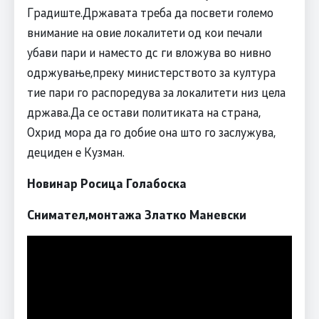
Градиште.Државата треба да посвети големо
внимание на овие локалитети од кои печали
убави пари и наместо дс ги вложува во нивно
одржување,преку министерството за култура
тие пари го распоредува за локалитети низ цела
држава.Да се остави политиката на страна,
Охрид мора да го добие она што го заслужува,
дециден е Кузман.
Новинар Росица Голабоска
Снимател,монтажа Златко Маневски