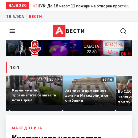
НАЈНОВО
17:42
ЦУК: До 18 часот 11 пожари на отворен простор, од кои т
|
ТВ АЛФА
ВЕСТИ
ВЕСТИ
ТОП
12:50
12:47
12:46
Казни има, но
Јавниот и државниот
Во СДС
дии и
тротинетите се уште ги
долг на Македонија се
талогот
возат деца
стабилни
е само 
ието
копија 
Заев
МАКЕДОНИЈА
Културното наследство