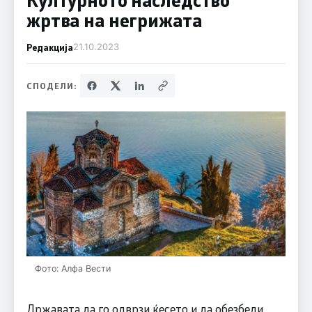
жртва на негрижата
Редакција
21.10.2023
СПОДЕЛИ:
Фото: Алфа Вести
Државата да го одврзи ќесето и да обезбеди