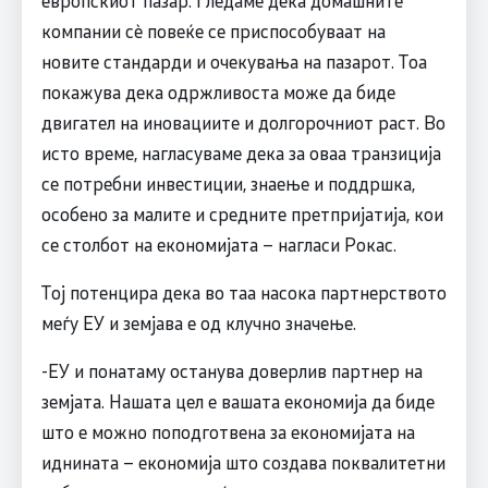
европскиот пазар. Гледаме дека домашните
компании сè повеќе се приспособуваат на
новите стандарди и очекувања на пазарот. Тоа
покажува дека одржливоста може да биде
двигател на иновациите и долгорочниот раст. Во
исто време, нагласуваме дека за оваа транзиција
се потребни инвестиции, знаење и поддршка,
особено за малите и средните претпријатија, кои
се столбот на економијата – нагласи Рокас.
Тој потенцира дека во таа насока партнерството
меѓу ЕУ и земјава е од клучно значење.
-ЕУ и понатаму останува доверлив партнер на
земјата. Нашата цел е вашата економија да биде
што е можно поподготвена за економијата на
иднината – економија што создава поквалитетни