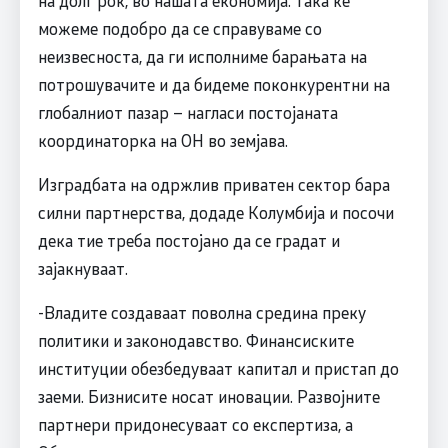
на долг рок, во нашата економија. Така ќе
можеме подобро да се справуваме со
неизвесноста, да ги исполниме барањата на
потрошувачите и да бидеме поконкурентни на
глобалниот пазар – нагласи постојаната
координаторка на ОН во земјава.
Изградбата на одржлив приватен сектор бара
силни партнерства, додаде Колумбија и посочи
дека тие треба постојано да се градат и
зајакнуваат.
-Владите создаваат поволна средина преку
политики и законодавство. Финансиските
институции обезбедуваат капитал и пристап до
заеми. Бизнисите носат иновации. Развојните
партнери придонесуваат со експертиза, а