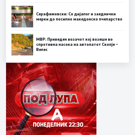
Серафимовски: Со дијалог и заеднички
мерки до посилно македонско пчеларство
МВР: Приведен возачот кој возеше во
спротивна насока на автопатот Скопје –
Велес