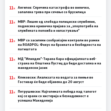
11
Ангелов: Спречена катастрофа во виничко,
Ч
запалена трева при сечење со брусилица
11
МВР: Лишен од слобода полициски службеник,
Ч
поднесена кривична пријава за „злоупотреба на
службената положба и овластување”
11
МВР со засилени сообраќајни контроли во рамки
Ч
на ROADPOL: Фокус на брзината и безбедноста на
патиштата
11
МД “Илинден“-Тирана бара официјалната веб-
Ч
страна на Општина Пустец да биде достапна и на
македонски јазик
11
Клековски: Анализата на водата за пиење во
Ч
Гостивар ќе биде објавена до 20 август
11
Петрушевски: Најголемата победа над талогот
Ч
кој се храни со хистерија и безнадежност е
успешна Македонија