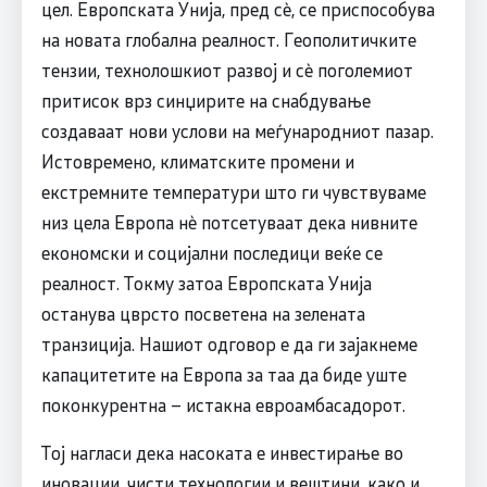
цел. Европската Унија, пред сè, се приспособува
на новата глобална реалност. Геополитичките
тензии, технолошкиот развој и сè поголемиот
притисок врз синџирите на снабдување
создаваат нови услови на меѓународниот пазар.
Истовремено, климатските промени и
екстремните температури што ги чувствуваме
низ цела Европа нè потсетуваат дека нивните
економски и социјални последици веќе се
реалност. Токму затоа Европската Унија
останува цврсто посветена на зелената
транзиција. Нашиот одговор е да ги зајакнеме
капацитетите на Европа за таа да биде уште
поконкурентна – истакна евроамбасадорот.
Тој нагласи дека насоката е инвестирање во
иновации, чисти технологии и вештини, како и