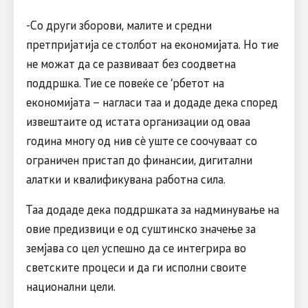
-Со други зборови, малите и средни
претпријатија се столбот на економијата. Но тие
не можат да се развиваат без соодветна
поддршка. Тие се повеќе се ‘рбетот на
економијата – нагласи таа и додаде дека според
извештаите од истата организации од оваа
година многу од нив сè уште се соочуваат со
ограничен пристап до финансии, дигитални
алатки и квалификувана работна сила.
Таа додаде дека поддршката за надминување на
овие предизвици е од суштинско значење за
земјава со цел успешно да се интегрира во
светските процеси и да ги исполни своите
национални цели.