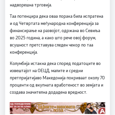
надворешна трговија.
Таа потенцира дека оваа порака била испратена
и од Четвртата меѓународна конференција за
финансирање на развојот, одржана во Севиља
во 2025 година, а како што рече овој форум,
всушност претставува следен чекор по таа
конференција.
Колумбија истакна дека според податоците во
извештајот на ОЕЦД, малите и средни
претпријатијаво Македонија покриваат околу 70
проценти од вкупната вработеност во земјата и
создава значителна додадена вредност.