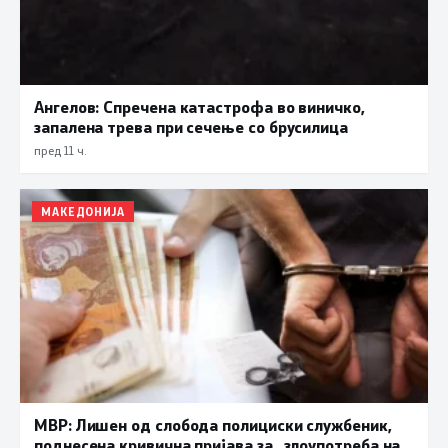
Ангелов: Спречена катастрофа во виничко,
запалена трева при сечење со брусилица
пред 11 ч.
МАКЕДОНИЈА
МВР: Лишен од слобода полициски службеник,
поднесена кривична пријава за „злоупотреба на