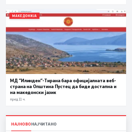
МАКЕДОНИЈА
МД “Илинден“-Тирана бара официјалната веб-
страна на Општина Пустец да биде достапна и
на македонски јазик
пред 11 ч.
НАЈНОВО
НАЈЧИТАНО