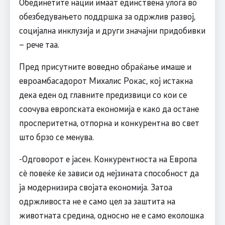
Обединетите нации имаат единствена улога во
обезбедувањето поддршка за одржлив развој,
социјална инклузија и други значајни придобивки
– рече таа.
Пред присутните воведно обраќање имаше и
евроамбасадорот Михалис Рокас, кој истакна
дека еден од главните предизвици со кои се
соочува европската економија е како да остане
просперитетна, отпорна и конкурентна во свет
што брзо се менува.
-Одговорот е јасен. Конкурентноста на Европа
сè повеќе ќе зависи од нејзината способност да
ја модернизира својата економија. Затоа
одржливоста не е само цел за заштита на
животната средина, односно не е само еколошка