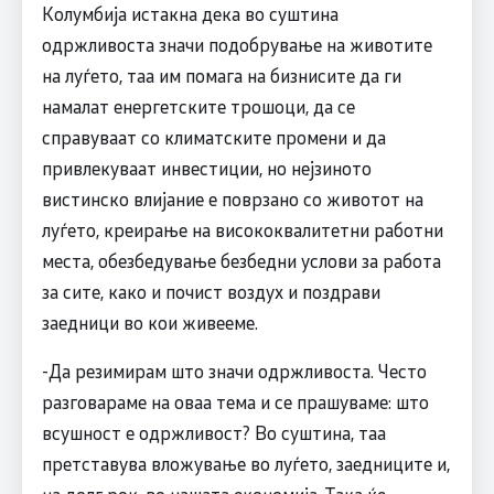
Колумбија истакна дека во суштина
одржливоста значи подобрување на животите
на луѓето, таа им помага на бизнисите да ги
намалат енергетските трошоци, да се
справуваат со климатските промени и да
привлекуваат инвестиции, но нејзиното
вистинско влијание е поврзано со животот на
луѓето, креирање на висококвалитетни работни
места, обезбедување безбедни услови за работа
за сите, како и почист воздух и поздрави
заедници во кои живееме.
-Да резимирам што значи одржливоста. Често
разговараме на оваа тема и се прашуваме: што
всушност е одржливост? Во суштина, таа
претставува вложување во луѓето, заедниците и,