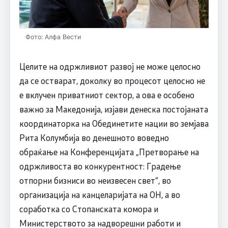
Фото: Алфа Вести
Целите на одржливиот развој не може целосно
да се остварат, доколку во процесот целосно не
е вклучен приватниот сектор, а ова е особено
важно за Македонија, изјави денеска постојаната
координаторка на Обединетите нации во земјава
Рита Колумбија во денешното воведно
обраќање на Конференцијата „Претворање на
одржливоста во конкурентност: Градење
отпорни бизниси во неизвесен свет“, во
организација на канцеларијата на ОН, а во
соработка со Стопанската комора и
Министерството за надворешни работи и