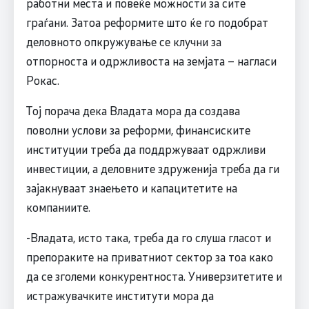
работни места и повеќе можности за сите
граѓани. Затоа реформите што ќе го подобрат
деловното опкружување се клучни за
отпорноста и одржливоста на земјата – нагласи
Рокас.
Тој порача дека Владата мора да создава
поволни услови за реформи, финансиските
институции треба да поддржуваат одржливи
инвестиции, а деловните здруженија треба да ги
зајакнуваат знаењето и капацитетите на
компаниите.
-Владата, исто така, треба да го слуша гласот и
препораките на приватниот сектор за тоа како
да се зголеми конкурентноста. Универзитетите и
истражувачките институти мора да