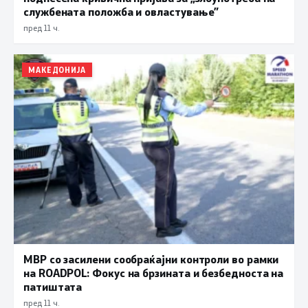
службената положба и овластување”
пред 11 ч.
МАКЕДОНИЈА
МВР со засилени сообраќајни контроли во рамки
на ROADPOL: Фокус на брзината и безбедноста на
патиштата
пред 11 ч.