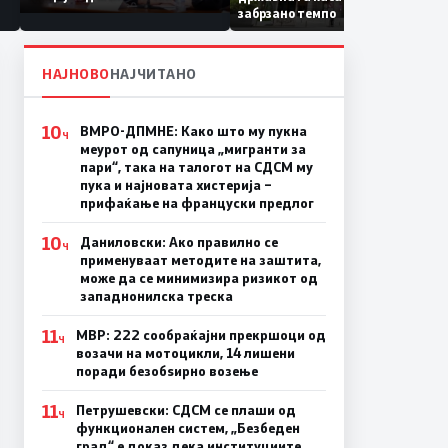
Коридор 8, Македонија
забрзано темпо
станува раскрсница на
Балканот
НАЈНОВО
НАЈЧИТАНО
10
ВМРО-ДПМНЕ: Како што му пукна
Ч
меурот од сапуница „мигранти за
пари“, така на талогот на СДСМ му
пука и најновата хистерија –
прифаќање на француски предлог
10
Даниловски: Ако правилно се
Ч
применуваат методите на заштита,
може да се минимизира ризикот од
западнонилска треска
11
МВР: 222 сообраќајни прекршоци од
Ч
возачи на мотоцикли, 14 лишени
поради безобѕирно возење
11
Петрушевски: СДСМ се плаши од
Ч
функционален систем, „Безбеден
град“ е доказ дека институциите