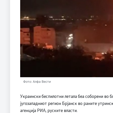
Фото: Алфа Вести
Украински беспилотни летала беа соборени во б
југозападниот регион Брјанск во раните утринс
агенција РИА, руските власти.