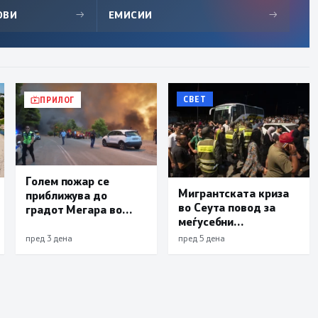
ОВИ
→
ЕМИСИИ
→
СВЕТ
ПРИЛОГ
Голем пожар се
Мигрантската криза
приближува до
во Сеута повод за
градот Мегара во
меѓусебни
близина на Атина,
обвинувања помеѓу
засега има пет
пред 3 дена
пред 5 дена
Мадрид и Ерусалим
загинати