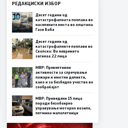
РЕДАКЦИСКИ ИЗБОР
Десет години од
катастрофалната поплава во
населените места во општина
Гази Баба
Десет години од
катастрофалните поплави во
Скопско: Во невремето
загинаа 22 лица
МВР: Превентивни
активности за спречување
пожари и имотни деликти,
како и за безбедно учество во
сообраќајот
МВР: Приведени 15 лица
поради безобѕирно
управување моторно возило,
петмина малолетници