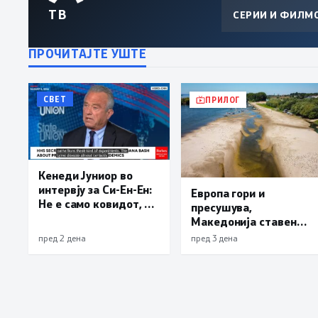
ТВ
СЕРИИ И ФИЛМ
ПРОЧИТАЈТЕ УШТЕ
СВЕТ
ПРИЛОГ
Кенеди Јуниор во
интервју за Си-Ен-Ен:
Европа гори и
Не е само ковидот, и
пресушува,
лајмската болест и
Македонија ставена
респираторниот
во обрач: Унгарија и
пред 2 дена
пред 3 дена
синцицијален вирус
Србија можат да
се излезени од
останат без струја
лаборатории