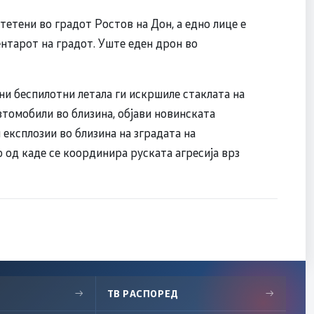
тетени во градот Ростов на Дон, а едно лице е
ентарот на градот. Уште еден дрон во
ни беспилотни летала ги искршиле стаклата на
втомобили во близина, објави новинската
експлозии во близина на зградата на
 од каде се координира руската агресија врз
→
ТВ РАСПОРЕД
→