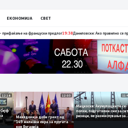
ЕКОНОМИЈА
СВЕТ
апуница „мигранти за пари“, така на талогот на СДСМ му пука и најнов
12:18
12:03
Мицкоски: Акумулациите 
од „Сејф
полни, подготвени сме за
огу за
ризици, не размислување 
Македонија доби грант од
поскапување на струјата
149 милиони евра за пругата
кон Бугарија