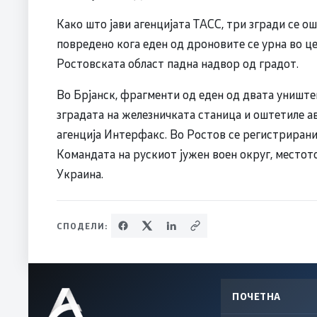
Како што јави агенцијата ТАСС, три згради се ош
повредено кога еден од дроновите се урна во ц
Ростовската област падна надвор од градот.
Во Брјанск, фрагменти од еден од двата униште
зградата на железничката станица и оштетиле а
агенција Интерфакс. Во Ростов се регистрирани 
Командата на рускиот јужен воен округ, местото
Украина.
СПОДЕЛИ:
ПОЧЕТНА