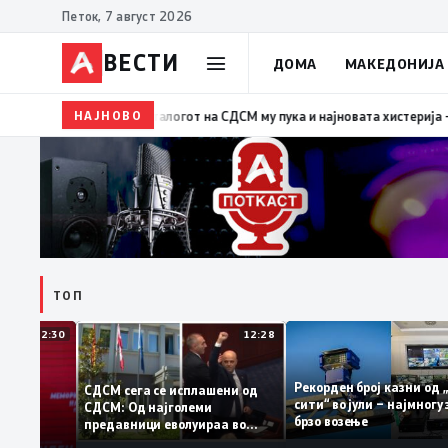
Петок, 7 август 2026
ВЕСТИ
ДОМА
МАКЕДОНИЈА
НАЈНОВО
19:39
ВМРО-ДПМНЕ: Како што му пукна меурот од с
ТОП
12:30
12:28
Рекорден број казни 
СДСМ сега се исплашени од
сити“ во јули – најмн
СДСМ: Од најголеми
тоците на
брзо возење
предавници еволуираа во
антираат
најголеми патриоти