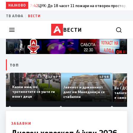
НАЈНОВО
17:42
ЦУК: До 18 часот 11 пожари на отворен простор, од кои 
|
ТВ АЛФА
ВЕСТИ
ВЕСТИ
ТОП
12:50
12:47
12:46
Казни има, но
Јавниот и државниот
Во СДС
удии и
тротинетите се уште ги
долг на Македонија се
талого
и
возат деца
стабилни
е само
нието
копија
Заев
ЗАБАВНИ
Дневен хороскоп 4 јули 2026