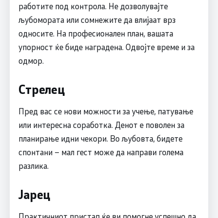
работите под контрола. Не дозволувајте
љубомората или сомнежите да влијаат врз
односите. На професионален план, вашата
упорност ќе биде наградена. Одвојте време и за
одмор.
Стрелец
Пред вас се нови можности за учење, патување
или интересна соработка. Денот е поволен за
планирање идни чекори. Во љубовта, бидете
спонтани – мал гест може да направи голема
разлика.
Јарец
Практичниот пристап ќе ви помогне успешно да