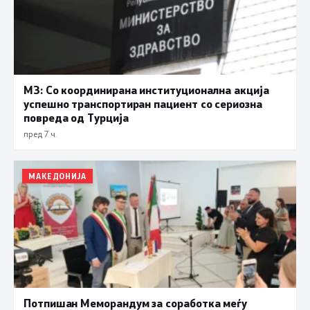
МЗ: Со координирана институционална акција
успешно транспортиран пациент со сериозна
повреда од Турција
пред 7 ч.
МАКЕДОНИЈА
Потпишан Меморандум за соработка меѓу