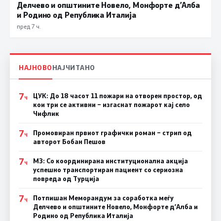
Делчево и општините Новело, Монфорте д’Алба
и Родино од Република Италија
пред 7 ч.
НАЈНОВО
НАЈЧИТАНО
7
ЦУК: До 18 часот 11 пожари на отворен простор, од
Ч
кои три се активни – изгаснат пожарот кај село
Чифлик
7
Промовиран првиот графички роман – стрип од
Ч
авторот Бобан Пешов
7
МЗ: Со координирана институционална акција
Ч
успешно транспортиран пациент со сериозна
повреда од Турција
7
Потпишан Меморандум за соработка меѓу
Ч
Делчево и општините Новело, Монфорте д’Алба и
Родино од Република Италија