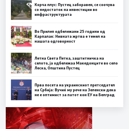
Корча плус: Пустец заборавен, се соочува
со недостаток на инвестиции во
инфраструктурата
Во Прилеп одбележани 25 години од
Карпалак: Нивната жртва е темел на
нашата одговорност
Летна Света Петка, заштитничка на
селото, ја одбележаа Македонците во село
Леска, Општина Пустец
Прва посета на украинскиот претседател
на Србија: Вучиќ му рече на Зеленски дека
не е оптимист за патот кон ЕУ на Белград