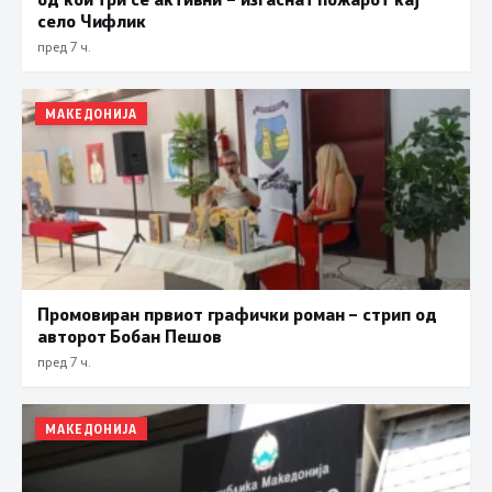
село Чифлик
пред 7 ч.
МАКЕДОНИЈА
Промовиран првиот графички роман – стрип од
авторот Бобан Пешов
пред 7 ч.
МАКЕДОНИЈА