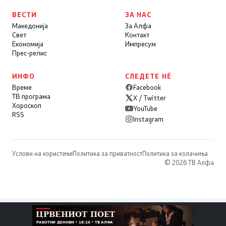
ВЕСТИ
ЗА НАС
Македонија
За Алфа
Свет
Контакт
Економија
Импресум
Прес-релис
ИНФО
СЛЕДЕТЕ НÉ
Време
Facebook
ТВ програма
X / Twitter
Хороскоп
YouTube
RSS
Instagram
Услови на користење
Политика за приватност
Политика за колачиња
© 2026 ТВ Алфа