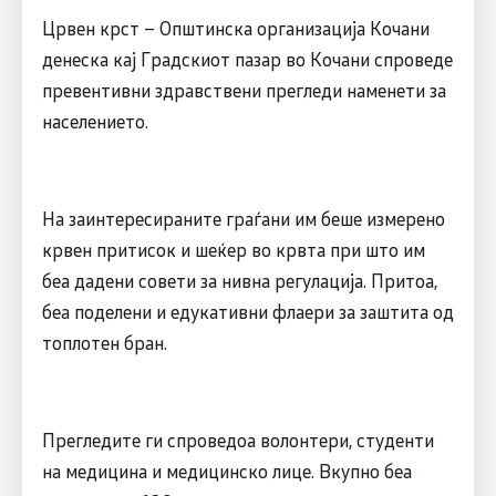
Црвен крст – Општинска организација Кочани
денеска кај Градскиот пазар во Кочани спроведе
превентивни здравствени прегледи наменети за
населението.
На заинтересираните граѓани им беше измерено
крвен притисок и шеќер во крвта при што им
беа дадени совети за нивна регулација. Притоа,
беа поделени и едукативни флаери за заштита од
топлотен бран.
Прегледите ги спроведоа волонтери, студенти
на медицина и медицинско лице. Вкупно беа