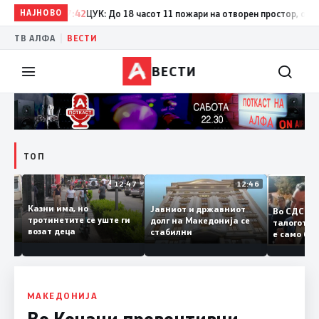
НАЈНОВО
17:42
ЦУК: До 18 часот 11 пожари на отворен простор, од кои 
|
ТВ АЛФА
ВЕСТИ
ВЕСТИ
ТОП
12:50
12:47
12:46
Казни има, но
Јавниот и државниот
Во СДСМ
дии и
тротинетите се уште ги
долг на Македонија се
талогот
возат деца
стабилни
е само 
ието
копија 
Заев
МАКЕДОНИЈА
Во Кочани превентивни