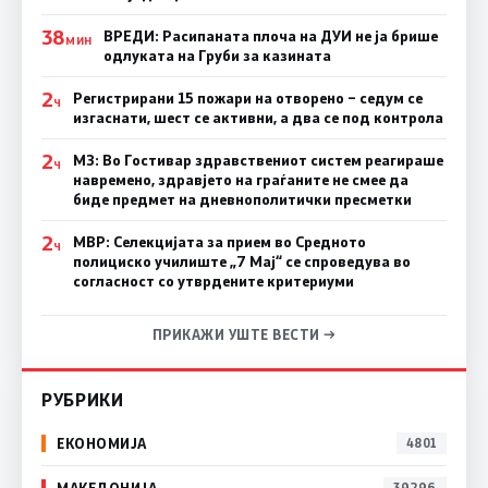
38
ВРЕДИ: Расипаната плоча на ДУИ не ја брише
МИН
одлуката на Груби за казината
2
Регистрирани 15 пожари на отворено – седум се
Ч
изгаснати, шест се активни, а два се под контрола
2
МЗ: Во Гостивар здравствениот систем реагираше
Ч
навремено, здравјето на граѓаните не смее да
биде предмет на дневнополитички пресметки
2
МВР: Селекцијата за прием во Средното
Ч
полициско училиште „7 Мај“ се спроведува во
согласност со утврдените критериуми
ПРИКАЖИ УШТЕ ВЕСТИ →
РУБРИКИ
ЕКОНОМИЈА
4801
МАКЕДОНИЈА
39296