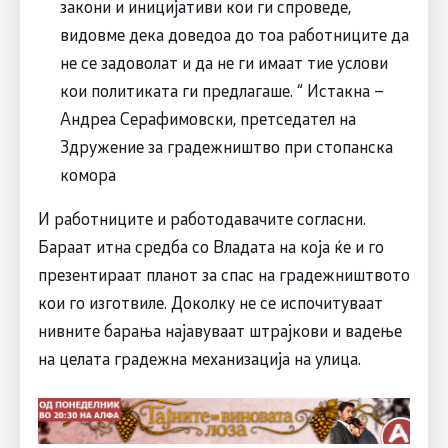
закони и иницијативи кои ги спроведе,
видовме дека доведоа до тоа работниците да
не се задоволат и да не ги имаат тие услови
кои политиката ги предлагаше. “ Истакна –
Андреа Серафимовски, претседател на
Здружение за градежништво при стопанска
комора
И работниците и работодавачите согласни.
Бараат итна средба со Владата на која ќе и го
презентираат планот за спас на градежништвото
кои го изготвиле. Доколку не се испочитуваат
нивните барања најавуваат штрајкови и вадење
на целата градежна механизација на улица.