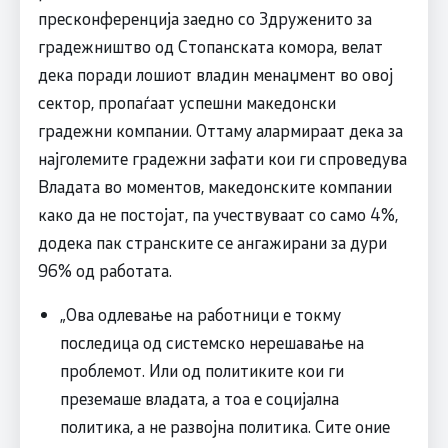
пресконференција заедно со Здруженито за
градежништво од Стопанската комора, велат
дека поради лошиот владин менаџмент во овој
сектор, пропаѓаат успешни македонски
градежни компании. Оттаму алармираат дека за
најголемите градежни зафати кои ги спроведува
Владата во моментов, македонските компании
како да не постојат, па учествуваат со само 4%,
додека пак странските се ангажирани за дури
96% од работата.
„Ова одлевање на работници е токму
последица од системско нерешавање на
проблемот. Или од политиките кои ги
преземаше владата, а тоа е социјална
политика, а не развојна политика. Сите оние