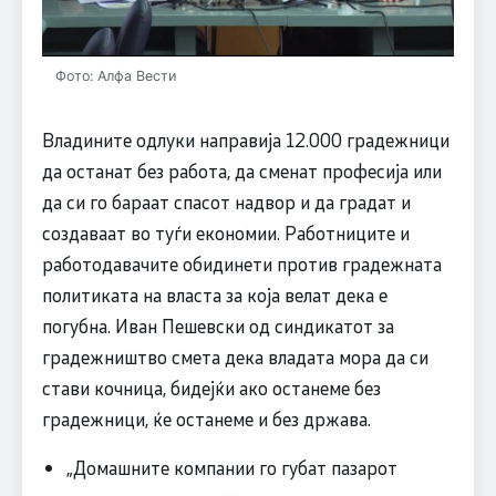
Фото: Алфа Вести
Владините одлуки направија 12.000 градежници
да останат без работа, да сменат професија или
да си го бараат спасот надвор и да градат и
создаваат во туѓи економии. Работниците и
работодавачите обидинети против градежната
политиката на власта за која велат дека е
погубна. Иван Пешевски од синдикатот за
градежништво смета дека владата мора да си
стави кочница, бидејќи ако останеме без
градежници, ќе останеме и без држава.
„Домашните компании го губат пазарот