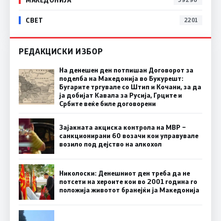
СВЕТ
2201
РЕДАКЦИСКИ ИЗБОР
На денешен ден потпишан Договорот за
поделба на Македонија во Букурешт:
Бугарите тргувале со Штип и Кочани, за да
ја добијат Кавала за Русија, Грците и
Србите веќе биле договорени
Зајакната акциска контрола на МВР –
санкционирани 60 возачи кои управувале
возило под дејство на алкохол
Николоски: Денешниот ден треба да не
потсети на хероите кои во 2001 година го
положија животот бранејќи ја Македонија