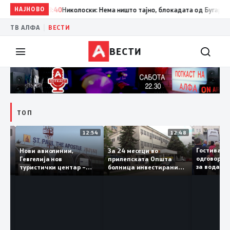
НАЈНОВО
18:40
Николоски: Нема ништо тајно, блокадата од Бугарија е по
|
ТВ АЛФА
ВЕСТИ
ВЕСТИ
ТОП
16:03
12:54
12:48
„Св.
Гостив
Нови авиолинии,
За 24 месеци во
 во
одгово
Гевгелија нов
прилепската Општа
за вода
туристички центар –
болница инвестирани
чка
да ја п
туризмот останува
150 милиони денари, а
приоритет на власта
трајно се вработени 124
лица