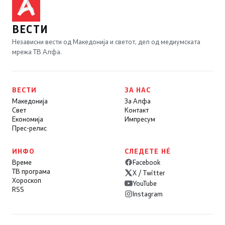
ВЕСТИ
Независни вести од Македонија и светот, дел од медиумската
мрежа ТВ Алфа.
ВЕСТИ
ЗА НАС
Македонија
За Алфа
Свет
Контакт
Економија
Импресум
Прес-релис
ИНФО
СЛЕДЕТЕ НÉ
Време
Facebook
ТВ програма
X / Twitter
Хороскоп
YouTube
RSS
Instagram