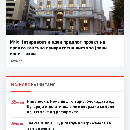
МФ: Четириесет и еден предлог-проект на
првата конечна приоритетна листа за јавни
инвестиции
пред 7 ч.
НАЈНОВО
НАЈЧИТАНО
35
Николоски: Нема ништо тајно, блокадата од
МИН
Бугарија е политичка и не е поврзана со било
кој сегмент од реформите
36
ВМРО-ДПМНЕ: СДСМ глуми загриженост за
МИН
земјоделците